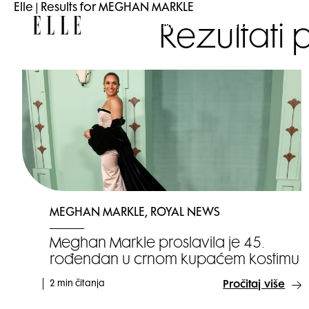
Elle
|
Results for MEGHAN MARKLE
Elle
Moda
Ljepota
Lif
Rezultati
MEGHAN MARKLE, ROYAL NEWS
Meghan Markle proslavila je 45.
rođendan u crnom kupaćem kostimu
2 min čitanja
Pročitaj više