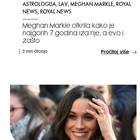
ASTROLOGIJA, LAV, MEGHAN MARKLE, ROYAL
NEWS, ROYAL NEWS
Meghan Markle otkrila kako je
najgorih 7 godina iza nje, a evo i
zašto
2 min čitanja
Pročitaj više