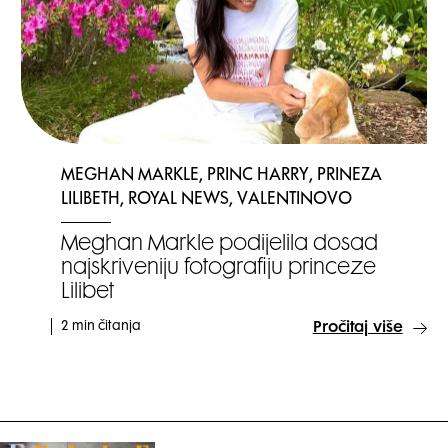
MEGHAN MARKLE, PRINC HARRY, PRINEZA
LILIBETH, ROYAL NEWS, VALENTINOVO
Meghan Markle podijelila dosad
najskriveniju fotografiju princeze
Lilibet
2 min čitanja
Pročitaj više