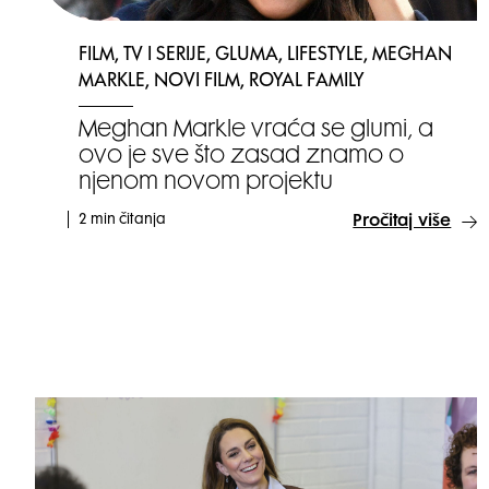
FILM, TV I SERIJE, GLUMA, LIFESTYLE, MEGHAN
MARKLE, NOVI FILM, ROYAL FAMILY
Meghan Markle vraća se glumi, a
ovo je sve što zasad znamo o
njenom novom projektu
2 min čitanja
Pročitaj više