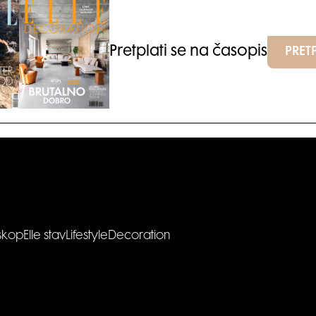
Pretplati se na časopis
PRETP
skop
Elle stav
Lifestyle
Decoration