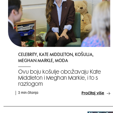
CELEBRITY, KATE MIDDLETON, KOŠULJA,
MEGHAN MARKLE, MODA
Ovu boju košulje obožavaju Kate
Middleton i Meghan Markle, i to s
razlogom
2 min čitanja
Pročitaj više