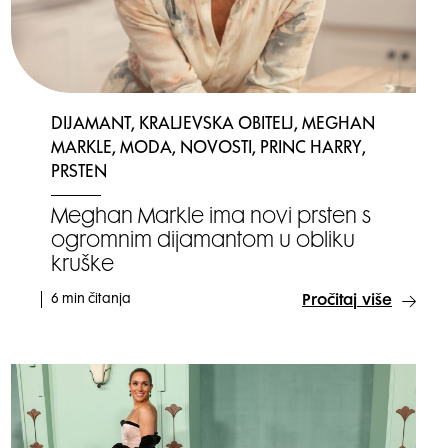
DIJAMANT, KRALJEVSKA OBITELJ, MEGHAN
MARKLE, MODA, NOVOSTI, PRINC HARRY,
PRSTEN
Meghan Markle ima novi prsten s
ogromnim dijamantom u obliku
kruške
6 min čitanja
Pročitaj više