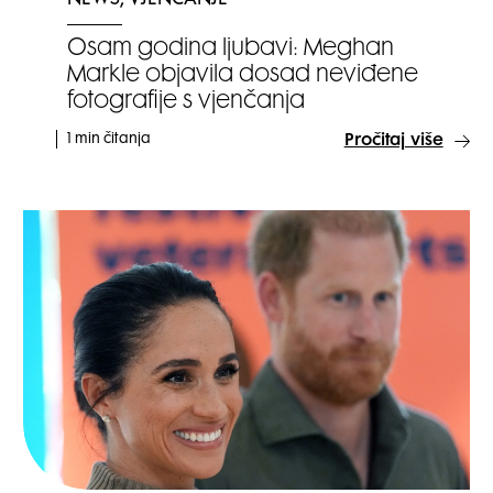
NEWS, VJENČANJE
Osam godina ljubavi: Meghan
Markle objavila dosad neviđene
fotografije s vjenčanja
1 min čitanja
Pročitaj više