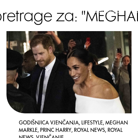
estyle
Elle stav
Horoskop
Decoration
 pretrage za: "MEGH
GODIŠNJICA VJENČANJA, LIFESTYLE, MEGHAN
MARKLE, PRINC HARRY, ROYAL NEWS, ROYAL