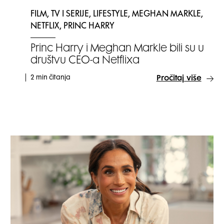
FILM, TV I SERIJE, LIFESTYLE, MEGHAN MARKLE,
NETFLIX, PRINC HARRY
Princ Harry i Meghan Markle bili su u
društvu CEO-a Netflixa
2 min čitanja
Pročitaj više