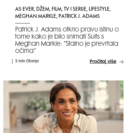
AS EVER, DŽEM, FILM, TV I SERIJE, LIFESTYLE,
MEGHAN MARKLE, PATRICK J. ADAMS
Patrick J. Adams otkrio pravu istinu o
tome kako je bilo snimati Suits s
Meghan Markle: “Stalno je prevrtala
očima”
2 min čitanja
Pročitaj više