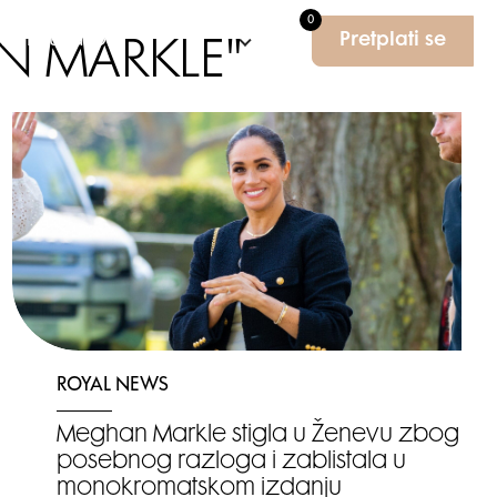
0
Elle Education
Pretplati se
AN MARKLE"
ROYAL NEWS
Meghan Markle stigla u Ženevu zbog
posebnog razloga i zablistala u
monokromatskom izdanju