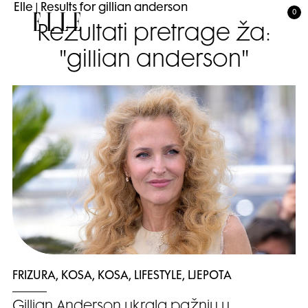
Elle
|
Results for gillian anderson
0
Elle
Rezultati pretrage za:
"gillian anderson"
FRIZURA, KOSA, KOSA, LIFESTYLE, LJEPOTA
Gillian Anderson ukrala pažnju u