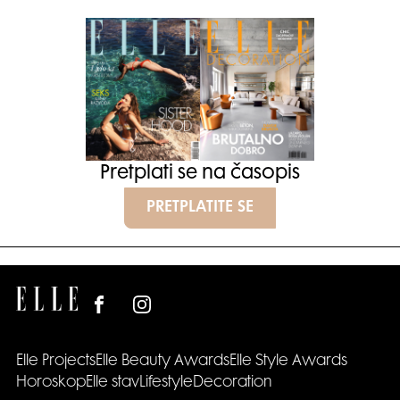
Pretplati se na časopis
PRETPLATITE SE
Elle Projects
Elle Beauty Awards
Elle Style Awards
Horoskop
Elle stav
Lifestyle
Decoration