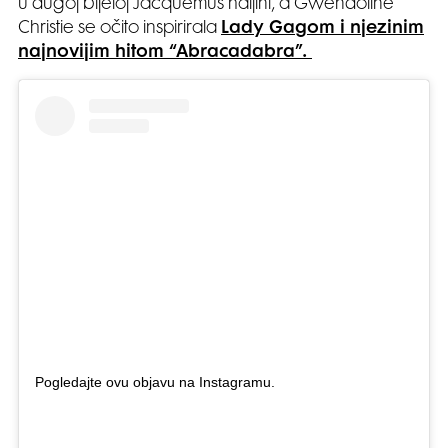
u dugoj bijeloj Jacquemus haljini, a Gwendoline
Christie se očito inspirirala
Lady Gagom i njezinim
najnovijim hitom “Abracadabra”.
Pogledajte ovu objavu na Instagramu.