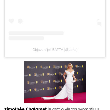
Objavu dijeli BAFTA (@bafta)
Timothée Chalamet
je ostalo vjeran svom stilu u