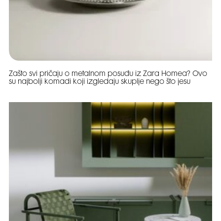
Zašto svi pričaju o metalnom posuđu iz Zara Homea? Ovo
su najbolji komadi koji izgledaju skuplje nego što jesu