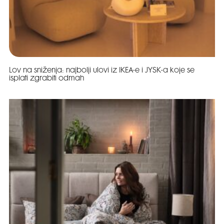
Lov na sniženja: najbolji ulovi iz IKEA-e i JYSK-a koje se
isplati zgrabiti odmah