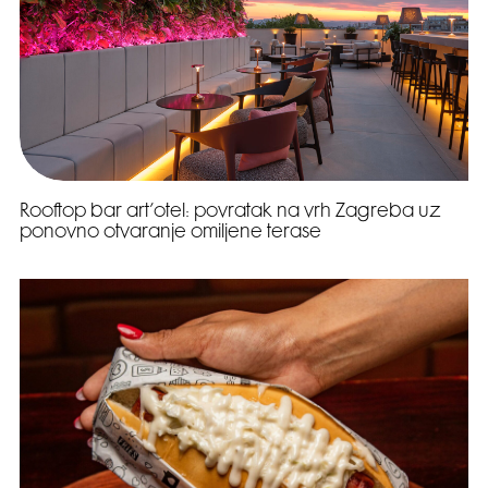
Rooftop bar art’otel: povratak na vrh Zagreba uz
ponovno otvaranje omiljene terase