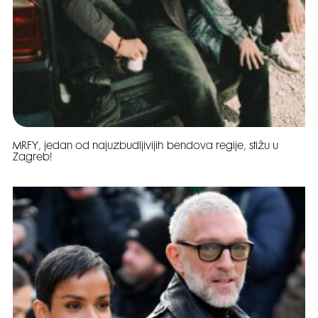
MRFY, jedan od najuzbudljivijih bendova regije, stižu u
Zagreb!