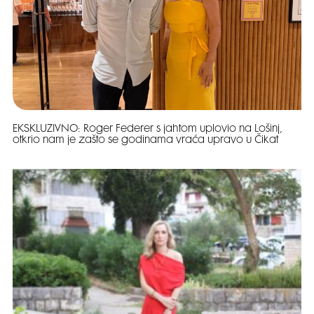
EKSKLUZIVNO: Roger Federer s jahtom uplovio na Lošinj,
otkrio nam je zašto se godinama vraća upravo u Čikat