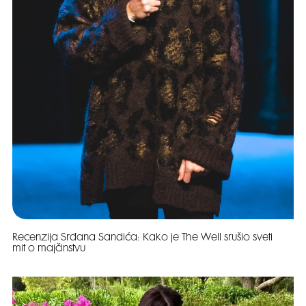
Recenzija Srđana Sandića: Kako je The Well srušio sveti
mit o majčinstvu