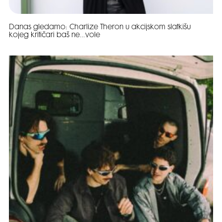
Danas gledamo: Charlize Theron u akcijskom slatkišu
kojeg kritičari baš ne…vole