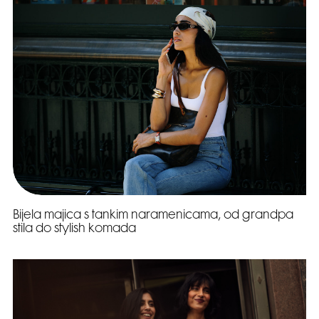
Bijela majica s tankim naramenicama, od grandpa
stila do stylish komada