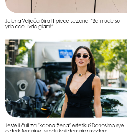
Jelena Veljača bira IT piece sezone: “Bermude su
vrlo cool i vrlo glam!”
Jeste li čuli za “kobna žena” estetiku?Donosimo sve
o dark feminine trendu koji dominira modom