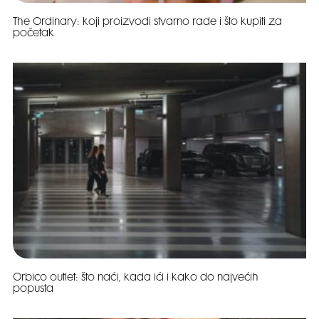
The Ordinary: koji proizvodi stvarno rade i što kupiti za
početak
Orbico outlet: što naći, kada ići i kako do najvećih
popusta