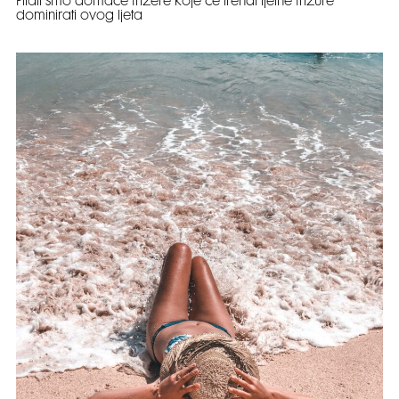
Pitali smo domaće frizere koje će trendi ljetne frizure
dominirati ovog ljeta