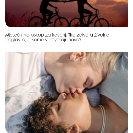
Mjesečni horoskop za travanj: Tko zatvara životna
poglavlja, a kome se otvaraju nova?