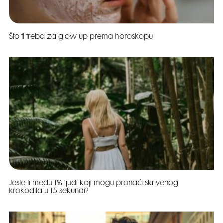
Što ti treba za glow up prema horoskopu
Jeste li među 1% ljudi koji mogu pronaći skrivenog
krokodila u 15 sekundi?