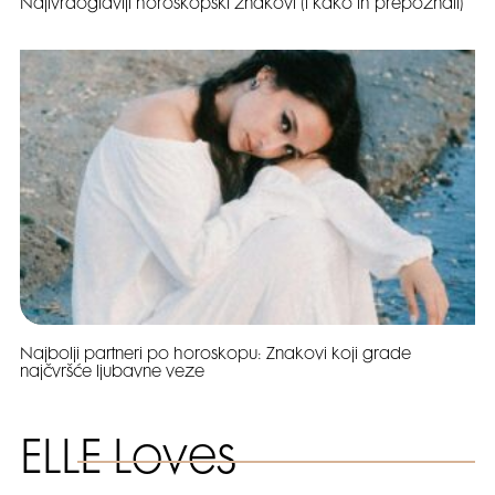
Najtvrdoglaviji horoskopski znakovi (i kako ih prepoznati)
Najbolji partneri po horoskopu: Znakovi koji grade
najčvršće ljubavne veze
ELLE Loves