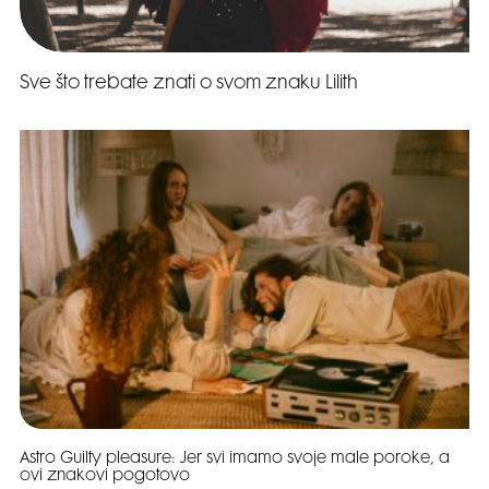
Sve što trebate znati o svom znaku Lilith
Astro Guilty pleasure: Jer svi imamo svoje male poroke, a
ovi znakovi pogotovo