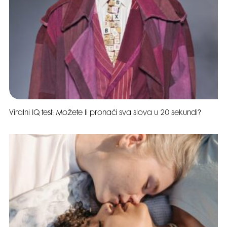
Viralni IQ test: Možete li pronaći sva slova u 20 sekundi?