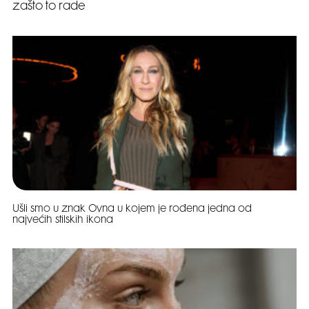
zašto to rade
Ušli smo u znak Ovna u kojem je rođena jedna od
najvećih stilskih ikona