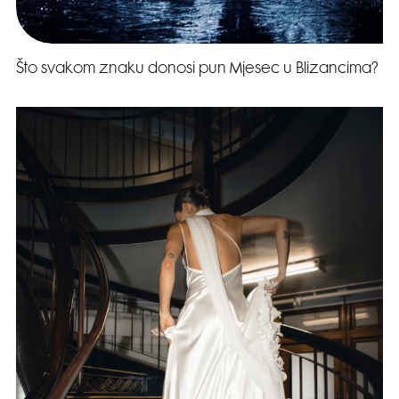
Što svakom znaku donosi pun Mjesec u Blizancima?