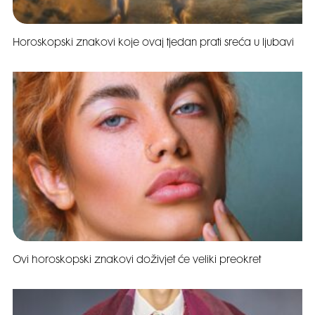
Horoskopski znakovi koje ovaj tjedan prati sreća u ljubavi
Ovi horoskopski znakovi doživjet će veliki preokret