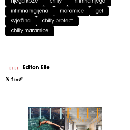
njega kože
chilly
intimna njega
intimna higijena
maramice
gel
svježina
chilly protect
chilly maramice
Editor: Elle