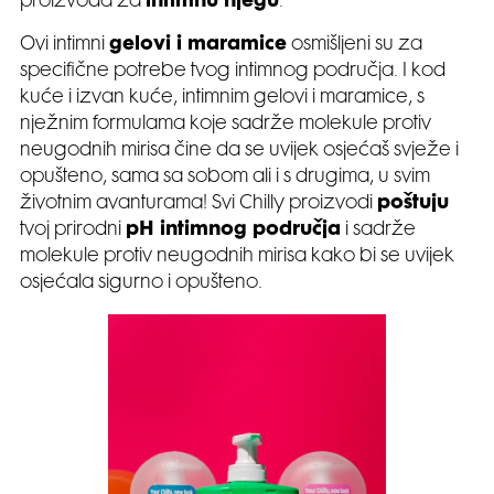
proizvoda za
intimnu njegu
.
Ovi intimni
gelovi i maramice
osmišljeni su za
specifične potrebe tvog intimnog područja. I kod
kuće i izvan kuće, intimnim gelovi i maramice, s
nježnim formulama koje sadrže molekule protiv
neugodnih mirisa čine da se uvijek osjećaš svježe i
opušteno, sama sa sobom ali i s drugima, u svim
životnim avanturama! Svi Chilly proizvodi
poštuju
tvoj prirodni
pH intimnog područja
i sadrže
molekule protiv neugodnih mirisa kako bi se uvijek
osjećala sigurno i opušteno.