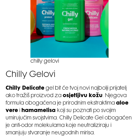
chilly gelovi
Chilly Gelovi
Chilly Delicate
gel bit će tvoj novi najbolji prijatelj
ako tražiš proizvod za
osjetljivu kožu
. Njegova
formula obogaćena je prirodnim ekstraktima
aloe
vere
i
hamamelisa
koji su poznati po svojim
umirujućim svojstvima. Chilly Delicate Gel obogaćen
je anti-odor molekulama koje neutraliziraju i
smanjuju stvaranje neugodnih mirisa.