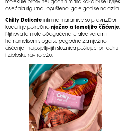
molekule protiv neugodnih mirisa kako bi se uvijek
osjećala sigurno i opušteno, gdje god se nalazila.
Chilly Delicate
intimne maramice su pravi izbor
kada ti je potrebno
nježno a temeljito čišćenje
.
Njihova formula obogaćena je aloe verom i
hamamelisom stoga su pogodne za nježno
čišćenje i najosjetljivijih sluznica poštujući prirodnu
fiziološku ravnotežu.