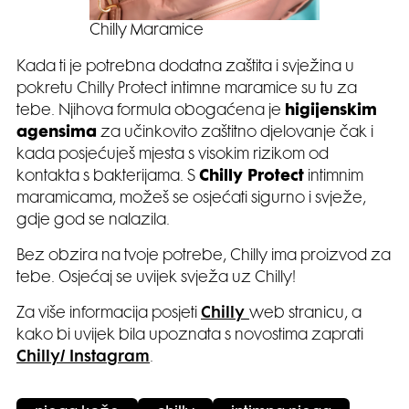
Chilly Maramice
Kada ti je potrebna dodatna zaštita i svježina u
pokretu Chilly Protect intimne maramice su tu za
tebe. Njihova formula obogaćena je
higijenskim
agensima
za učinkovito zaštitno djelovanje čak i
kada posjećuješ mjesta s visokim rizikom od
kontakta s bakterijama. S
Chilly Protect
intimnim
maramicama, možeš se osjećati sigurno i svježe,
gdje god se nalazila.
Bez obzira na tvoje potrebe, Chilly ima proizvod za
tebe. Osjećaj se uvijek svježa uz Chilly!
Za više informacija posjeti
Chilly
web stranicu, a
kako bi uvijek bila upoznata s novostima zaprati
Chilly/ Instagram
.