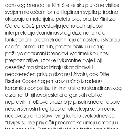
danskog brenda Le Klint čije se skulpturalne visilice
svojom mekoćom forme i toplinom svjetla prirodno
uklapaju u materijalnu paletu prostora. Le Klint za
Garderobu2 predstavlja jednu od najljepših
interpretacija skandinavskog dizajna, u kojoj
funkcionalni predmeti definiraju atmosferu i stvaraju
osjećaj intime. Uz njih, prostor oblikuju i drugi
pažljivo odabrani brendovi. Marimekko unosi
prepoznatljive uzorke i vibrantne boje koji
desetljećima simboliziraju skandinavski
neopterećen pristup dizajnu i životu, dok Ditte
Fischer Copenhagen kroz ručno izrađenu
keramiku donosi tišu i intimniju stranu skandinavskog
dizajna. U njihovoj estetici organskih oblika
nepravilnih rubova snažno je prisutna ideja ljepote
nesavršenosti i trag ljudske ruke, koja se prirodno
nadovezuje na slow living kulturu svakodnevice.
“Uvijek su me privlačili predmeti koji imaju emociju i