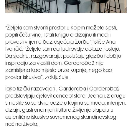
“Željela sam stvoriti prostor u kojem možete sjesti,
popiti čašu vina, listati knjigu o dizajnu ili modi i
provesti vrijeme bez osjećaja žurbe”, ističe Ana
Ivančić. “Željela sam da ljudi ovdje dolaze i ostaju.
Da sjednu, razgovaraju, poslušaju glazbu i dobiju
inspiraciju za vlastiti dom. Garderoba2 nije
zamišljena kao mjesto brze kupnje, nego kao
prostor iskustva”, zaključuje.
Iako fizički razdvojeni, Garderoba i Garderoba2
predstavljaju cjelovit concept store. Jedna uz drugu
smjestile su se dvije oaze u kojima se moda, interijeri,
dizajn, gastronomija i kultura življenja stapaju u
autentično iskustvo suvremenog skandinavskog
načina života.