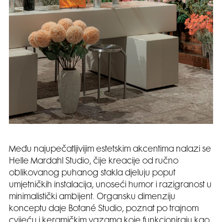
Među najupečatljivijim estetskim akcentima nalazi se
Helle Mardahl Studio, čije kreacije od ručno
oblikovanog puhanog stakla djeluju poput
umjetničkih instalacija, unoseći humor i razigranost u
minimalistički ambijent. Organsku dimenziju
konceptu daje Botané Studio, poznat po trajnom
cvijeću i keramičkim vazama koje funkcioniraju kao