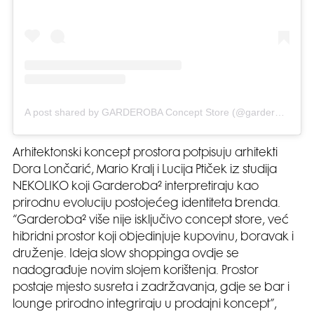
A post shared by GARDEROBA Concept Store (@garderobastore)
Arhitektonski koncept prostora potpisuju arhitekti
Dora Lončarić, Mario Kralj i Lucija Ptiček iz studija
NEKOLIKO koji Garderoba² interpretiraju kao
prirodnu evoluciju postojećeg identiteta brenda.
“Garderoba² više nije isključivo concept store, već
hibridni prostor koji objedinjuje kupovinu, boravak i
druženje. Ideja slow shoppinga ovdje se
nadograđuje novim slojem korištenja. Prostor
postaje mjesto susreta i zadržavanja, gdje se bar i
lounge prirodno integriraju u prodajni koncept”,