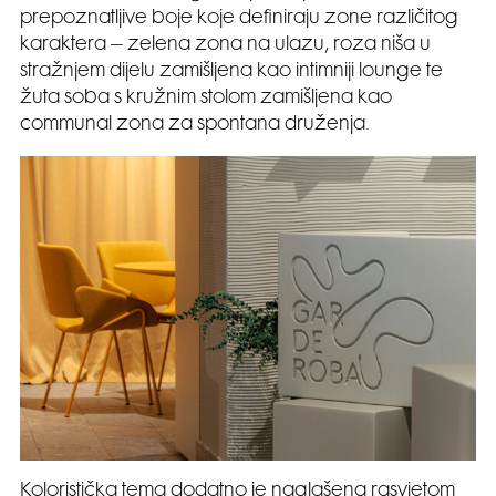
prepoznatljive boje koje definiraju zone različitog
karaktera – zelena zona na ulazu, roza niša u
stražnjem dijelu zamišljena kao intimniji lounge te
žuta soba s kružnim stolom zamišljena kao
communal zona za spontana druženja.
Koloristička tema dodatno je naglašena rasvjetom