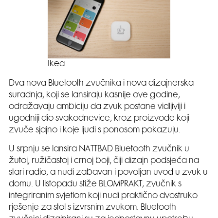
Ikea
Dva nova Bluetooth zvučnika i nova dizajnerska
suradnja, koji se lansiraju kasnije ove godine,
odražavaju ambiciju da zvuk postane vidljiviji i
ugodniji dio svakodnevice, kroz proizvode koji
zvuče sjajno i koje ljudi s ponosom pokazuju.
U srpnju se lansira NATTBAD Bluetooth zvučnik u
žutoj, ružičastoj i crnoj boji, čiji dizajn podsjeća na
stari radio, a nudi zabavan i povoljan uvod u zvuk u
domu. U listopadu stiže BLOMPRAKT, zvučnik s
integriranim svjetlom koji nudi praktično dvostruko
rješenje za stol s izvrsnim zvukom. Bluetooth