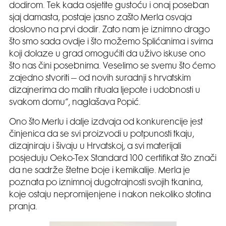
dodirom. Tek kada osjetite gustoću i onaj poseban
sjaj damasta, postaje jasno zašto Merla osvaja
doslovno na prvi dodir. Zato nam je iznimno drago
što smo sada ovdje i što možemo Splićanima i svima
koji dolaze u grad omogućiti da uživo iskuse ono
što nas čini posebnima. Veselimo se svemu što ćemo
zajedno stvoriti – od novih suradnji s hrvatskim
dizajnerima do malih rituala ljepote i udobnosti u
svakom domu“, naglašava Popić.
Ono što Merlu i dalje izdvaja od konkurencije jest
činjenica da se svi proizvodi u potpunosti tkaju,
dizajniraju i šivaju u Hrvatskoj, a svi materijali
posjeduju Oeko-Tex Standard 100 certifikat što znači
da ne sadrže štetne boje i kemikalije. Merla je
poznata po iznimnoj dugotrajnosti svojih tkanina,
koje ostaju nepromijenjene i nakon nekoliko stotina
pranja.