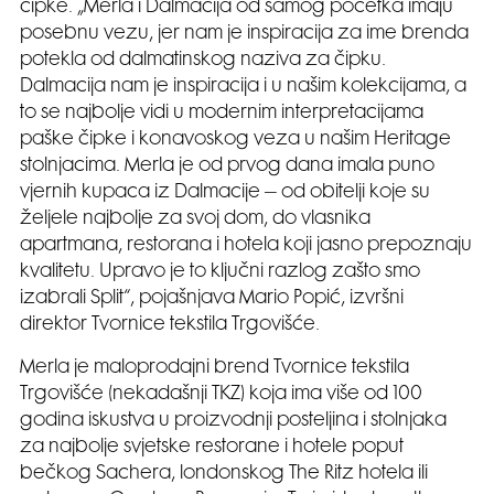
čipke. „Merla i Dalmacija od samog početka imaju
posebnu vezu, jer nam je inspiracija za ime brenda
potekla od dalmatinskog naziva za čipku.
Dalmacija nam je inspiracija i u našim kolekcijama, a
to se najbolje vidi u modernim interpretacijama
paške čipke i konavoskog veza u našim Heritage
stolnjacima. Merla je od prvog dana imala puno
vjernih kupaca iz Dalmacije – od obitelji koje su
željele najbolje za svoj dom, do vlasnika
apartmana, restorana i hotela koji jasno prepoznaju
kvalitetu. Upravo je to ključni razlog zašto smo
izabrali Split“, pojašnjava Mario Popić, izvršni
direktor Tvornice tekstila Trgovišće.
Merla je maloprodajni brend Tvornice tekstila
Trgovišće (nekadašnji TKZ) koja ima više od 100
godina iskustva u proizvodnji posteljina i stolnjaka
za najbolje svjetske restorane i hotele poput
bečkog Sachera, londonskog The Ritz hotela ili