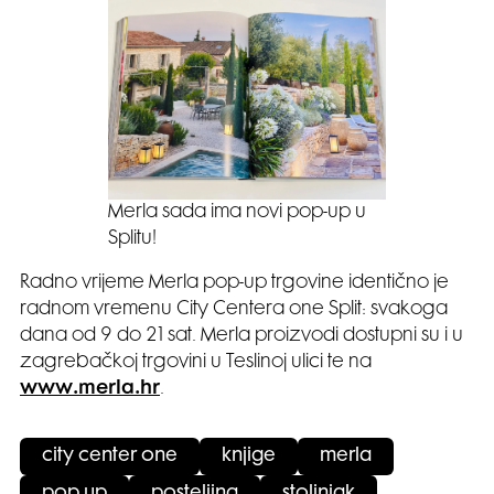
Merla sada ima novi pop-up u
Splitu!
Radno vrijeme Merla pop-up trgovine identično je
radnom vremenu City Centera one Split: svakoga
dana od 9 do 21 sat. Merla proizvodi dostupni su i u
zagrebačkoj trgovini u Teslinoj ulici te na
www.merla.hr
.
city center one
knjige
merla