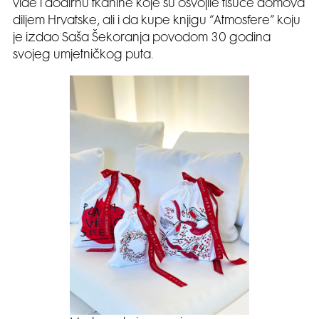
vide i dodirnu tkanine koje su osvojile tisuće domova
diljem Hrvatske, ali i da kupe knjigu “Atmosfere” koju
je izdao Saša Šekoranja povodom 30 godina
svojeg umjetničkog puta.