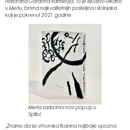
restorana Gordona Ramseyja. To je iskustvo utkano
u Merlu, brend najkvalitetnijih posteljina i stolnjaka
koji je pokrenut 2021. godine.
Merla sada ima novi pop-up u
Splitu!
„Znamo da se vrhunska tkanina najbolje upozna