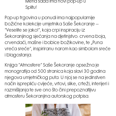
Merla sada ima novi pop-up u
Splitu!
Pop-up trgovina u ponudi ima najpopularnije
božićne kolekcije umjetnika Saše Šekoranje –
“Veselite se jako!”, koja crpi inspiraciju iz
Šekoranjinog sjećanja na djetinjstvo: crvena boja,
crvendaći, mašne i bobice božikovine, te „Puna
vreća sreće“, inspiriranu narom kao simbolom sreće
i blagostanja.
Knjiga “Atmosfere” Saše Šekoranje opsežna je
monografija od 500 stranica koja slavi 30 godina
njegova umjetničkog puta. U njoj se na jedinstven
način isprepliću cvijeće, vrtovi, slike, crteži, interijeri i
razmišljanja te sve ono što čini prepoznatljivu
atmosferu Šekoranjina autorskog potpisa.