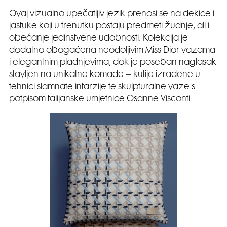
Ovaj vizualno upečatljiv jezik prenosi se na dekice i
jastuke koji u trenutku postaju predmeti žudnje, ali i
obećanje jedinstvene udobnosti. Kolekcija je
dodatno obogaćena neodoljivim Miss Dior vazama
i elegantnim pladnjevima, dok je poseban naglasak
stavljen na unikatne komade – kutije izrađene u
tehnici slamnate intarzije te skulpturalne vaze s
potpisom talijanske umjetnice Osanne Visconti.