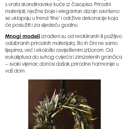
s vrata skandinavske kuće iz časopisa. Prirodni
materijali, nježne boje i elegantan dizajn savršeno
se uklapaju u trend ‘tihe’ i održive dekoracije koja
će poslužiti i za sljedeću godinu.
Mnogi modeli
izrađeni su od recikliranih ili pažljivo
odabranih prirodnih materijala, što ih čini ne samo
lijepima, već i ekološki osviještenim izborom. Od
eukaliptusa do suhog cvijeća i zimzelenih grančica
– svaki vijenac donosi dašak prirodne harmonije u
vaš dom.