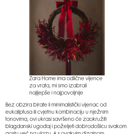
Zara Home ima odlične vijence
za vrata, mi smo izabrali
najljepše i najpovoljnije
Bez obzira birate li minimalistički vijenac od
eukaliptusa ili cvjetnu kombinaciju u nježnim
tonovima, ovi ukrasi savršeno će zaokružiti
blagdanski ugođaj i poželjeti dobrodošlicu svakom
gostu već na ulazu. A s ovakvim dizajnom,