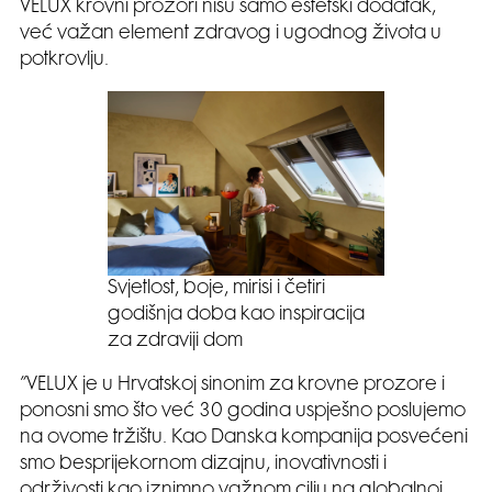
VELUX krovni prozori nisu samo estetski dodatak,
već važan element zdravog i ugodnog života u
potkrovlju.
Svjetlost, boje, mirisi i četiri
godišnja doba kao inspiracija
za zdraviji dom
”VELUX je u Hrvatskoj sinonim za krovne prozore i
ponosni smo što već 30 godina uspješno poslujemo
na ovome tržištu. Kao Danska kompanija posvećeni
smo besprijekornom dizajnu, inovativnosti i
održivosti kao iznimno važnom cilju na globalnoj