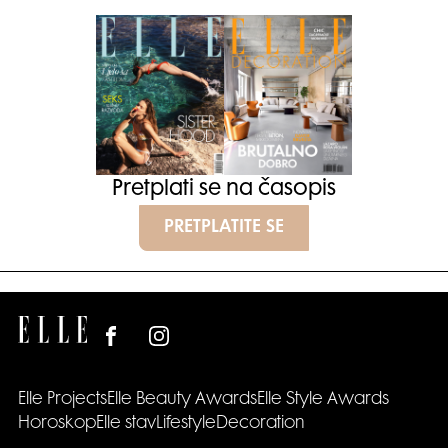
Pretplati se na časopis
PRETPLATITE SE
Elle Projects
Elle Beauty Awards
Elle Style Awards
Horoskop
Elle stav
Lifestyle
Decoration