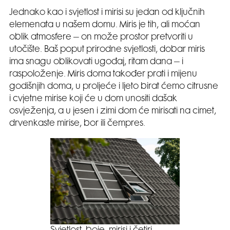
Jednako kao i svjetlost i mirisi su jedan od ključnih
elemenata u našem domu. Miris je tih, ali moćan
oblik atmosfere – on može prostor pretvoriti u
utočište. Baš poput prirodne svjetlosti, dobar miris
ima snagu oblikovati ugođaj, ritam dana – i
raspoloženje. Miris doma također prati i mijenu
godišnjih doma, u proljeće i ljeto birat ćemo citrusne
i cvjetne mirise koji će u dom unositi dašak
osvježenja, a u jesen i zimi dom će mirisati na cimet,
drvenkaste mirise, bor ili čempres.