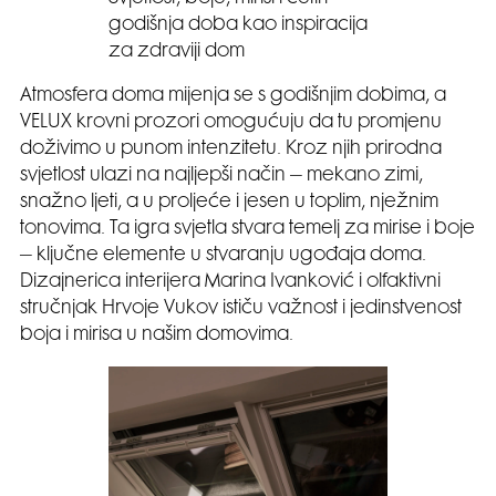
godišnja doba kao inspiracija
za zdraviji dom
Atmosfera doma mijenja se s godišnjim dobima, a
VELUX krovni prozori omogućuju da tu promjenu
doživimo u punom intenzitetu. Kroz njih prirodna
svjetlost ulazi na najljepši način – mekano zimi,
snažno ljeti, a u proljeće i jesen u toplim, nježnim
tonovima. Ta igra svjetla stvara temelj za mirise i boje
– ključne elemente u stvaranju ugođaja doma.
Dizajnerica interijera Marina Ivanković i olfaktivni
stručnjak Hrvoje Vukov ističu važnost i jedinstvenost
boja i mirisa u našim domovima.