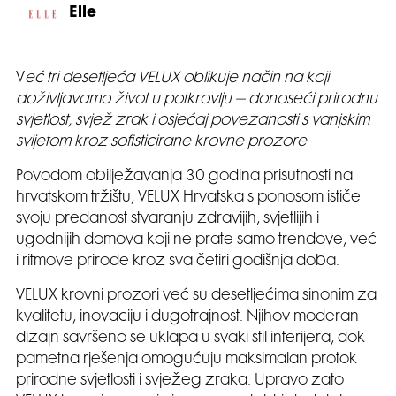
Elle
V
eć tri desetljeća VELUX oblikuje način na koji
doživljavamo život u potkrovlju – donoseći prirodnu
svjetlost, svjež zrak i osjećaj povezanosti s vanjskim
svijetom kroz sofisticirane krovne prozore
Povodom obilježavanja 30 godina prisutnosti na
hrvatskom tržištu, VELUX Hrvatska s ponosom ističe
svoju predanost stvaranju zdravijih, svjetlijih i
ugodnijih domova koji ne prate samo trendove, već
i ritmove prirode kroz sva četiri godišnja doba.
VELUX krovni prozori već su desetljećima sinonim za
kvalitetu, inovaciju i dugotrajnost. Njihov moderan
dizajn savršeno se uklapa u svaki stil interijera, dok
pametna rješenja omogućuju maksimalan protok
prirodne svjetlosti i svježeg zraka. Upravo zato