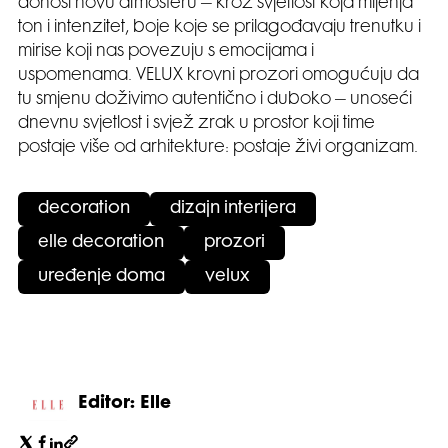
donosi novu atmosferu – kroz svjetlost koja mijenja
ton i intenzitet, boje koje se prilagođavaju trenutku i
mirise koji nas povezuju s emocijama i
uspomenama. VELUX krovni prozori omogućuju da
tu smjenu doživimo autentično i duboko – unoseći
dnevnu svjetlost i svjež zrak u prostor koji time
postaje više od arhitekture: postaje živi organizam.
decoration
dizajn interijera
elle decoration
prozori
uređenje doma
velux
Editor: Elle