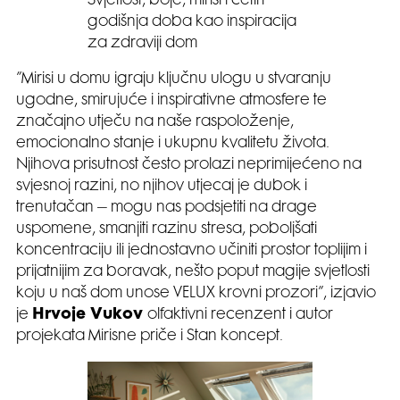
Svjetlost, boje, mirisi i četiri
godišnja doba kao inspiracija
za zdraviji dom
”Mirisi u domu igraju ključnu ulogu u stvaranju
ugodne, smirujuće i inspirativne atmosfere te
značajno utječu na naše raspoloženje,
emocionalno stanje i ukupnu kvalitetu života.
Njihova prisutnost često prolazi neprimijećeno na
svjesnoj razini, no njihov utjecaj je dubok i
trenutačan – mogu nas podsjetiti na drage
uspomene, smanjiti razinu stresa, poboljšati
koncentraciju ili jednostavno učiniti prostor toplijim i
prijatnijim za boravak, nešto poput magije svjetlosti
koju u naš dom unose VELUX krovni prozori”, izjavio
je
Hrvoje Vukov
olfaktivni recenzent i autor
projekata Mirisne priče i Stan koncept.