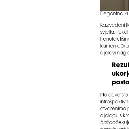
Elegantna ku
Razvedeni tl
svjetla. Puko
trenutak tiši
kamen obrađe
dijelovi nagl
Rezul
ukorj
post
Na devetsto 
introspektiv
otvorenima p
dijalogu s k
hall
dočekuj