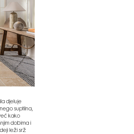
a djeluje
 nego suptilna,
 već kako
šnjim dobima i
eji leži srž