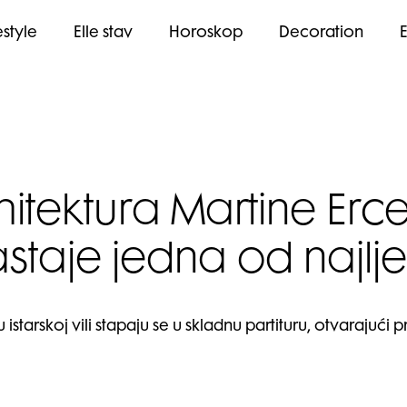
estyle
Elle stav
Horoskop
Decoration
itektura Martine Erce
taje jedna od najljepš
u istarskoj vili stapaju se u skladnu partituru, otvarajući