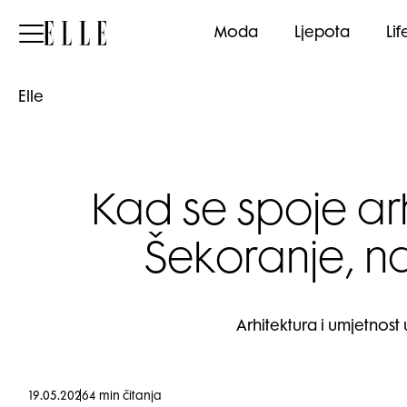
Elle
Moda
Ljepota
Lif
Elle
Kad se spoje arh
Šekoranje, nas
Arhitektura i umjetnost 
19.05.2026
4 min čitanja