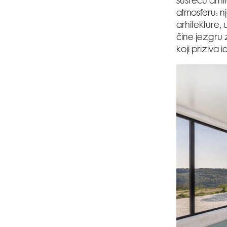
susreću arhi
atmosferu: n
arhitekture,
čine jezgru
koji priziva