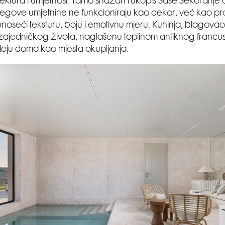
tektura i umjetnost. Tamo snažan rukopis Saše Šekoranje 
jegove umjetnine ne funkcioniraju kao dekor, već kao p
 unoseći teksturu, boju i emotivnu mjeru. Kuhinja, blagova
 zajedničkog života, naglašenu toplinom antiknog franc
 ideju doma kao mjesta okupljanja.