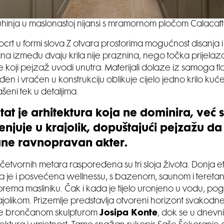
hinja u maslonastoj nijansi s mramornom pločom Calacat
ocrt u formi slova Z otvara prostorima mogućnost disanja i
tina između dvaju krila nije praznina, nego točka prijelaza
ne koji pejzaž uvodi unutra. Materijali dolaze iz samoga tla:
n i vraćen u konstrukciju oblikuje cijelo jedno krilo kuće
ašeni tek u detaljima.
tat je arhitektura koja ne dominira, već 
enjuje u krajolik, dopuštajući pejzažu da
ane ravnopravan akter.
četvornih metara raspoređena su tri sloja života. Donja 
na je i posvećena wellnessu, s bazenom, saunom i teret
rema masliniku. Čak i kada je tijelo uronjeno u vodu, pog
rajolikom. Prizemlje predstavlja otvoreni horizont svakodn
e brončanom skulpturom
Josipa Konte
, dok se u dnevn