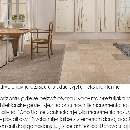
drvo u ravnoteži spajaju sklad svjetla, teksture i forme
izontu, gdje se pejzaž otvara u valovima brežuljaka, vil
rhitektonske geste. Njezina prisutnost nije monumentalna,
ativna. “Ono što me zanimalo nije bila monumentalnost,
 postati okvir života, mijenjati se s vremenom dana, godi
 onih koji ga nastanjuju“, ističe arhitektica. Upravo u toj id