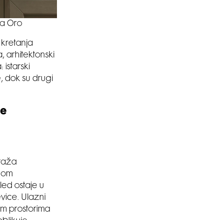
ta Oro
 kretanja
, arhitektonski
 istarski
, dok su drugi
se
etaža
anom
led ostaje u
evice. Ulazni
im prostorima