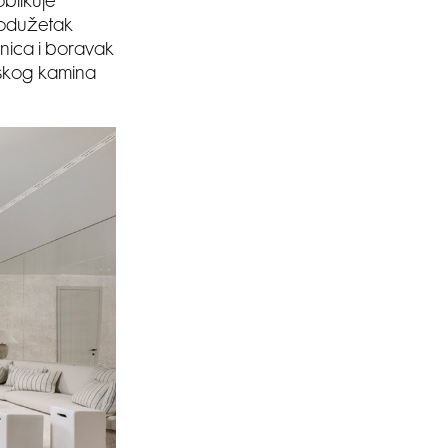
oblikuje
rodužetak
onica i boravak
uskog kamina