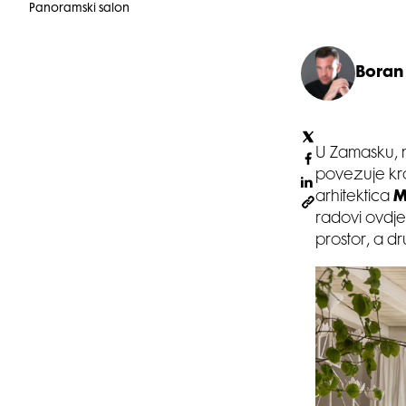
Panoramski salon
Boran 
U Zamasku, n
povezuje kraj
arhitektica
M
radovi ovdje 
prostor, a d