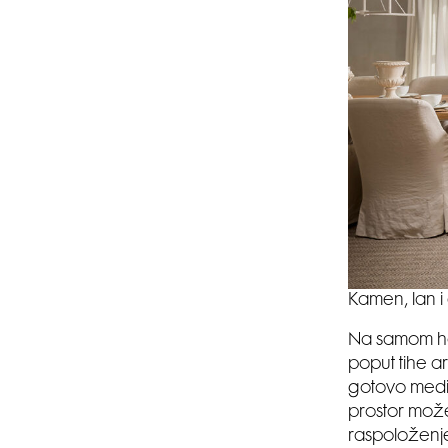
Kamen, lan i 
Na samom hor
poput tihe a
gotovo medit
prostor može
raspoloženjem