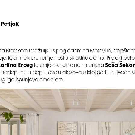
Petljak
a istarskom brežuljku s pogledom na Motovun, smještena 
olik, arhitekturu i umjetnost u skladnu cjelinu. Projekt potp
artina Erceg
te umjetnik i dizajner interijera
Saša Šekor
nadopunjuju poput dvaju glasova u istoj partituri: jedan st
rugi ga ispunjava emocijom.