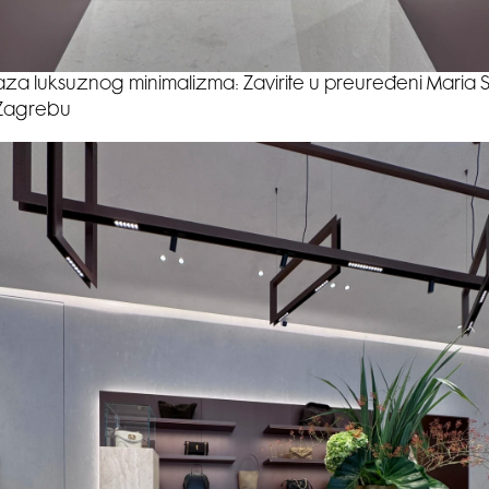
za luksuznog minimalizma: Zavirite u preuređeni Maria 
Zagrebu