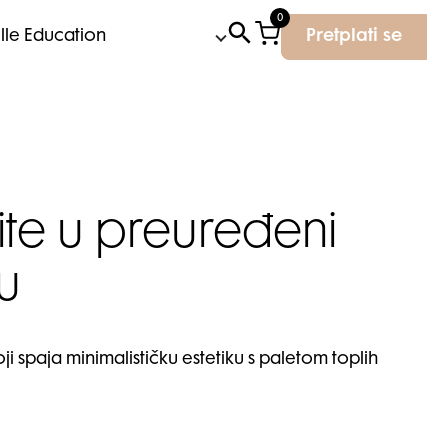
0
Elle Education
Pretplati se
te u preuređeni
u
 spaja minimalističku estetiku s paletom toplih