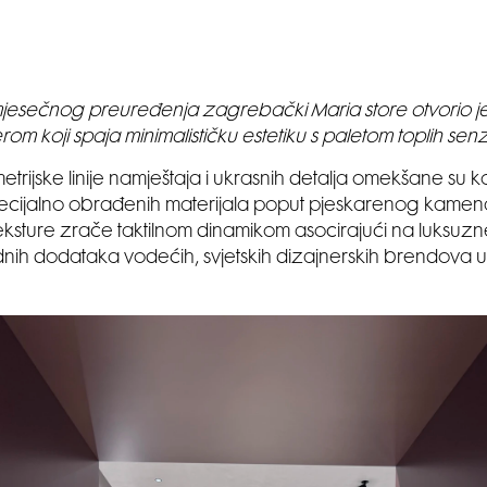
esečnog preuređenja zagrebački Maria store otvorio je
erom koji spaja minimalističku estetiku s paletom toplih sen
trijske linije namještaja i ukrasnih detalja omekšane su
pecijalno obrađenih materijala poput pjeskarenog kamen
teksture zrače taktilnom dinamikom asocirajući na luksuzn
nih dodataka vodećih, svjetskih dizajnerskih brendova u 