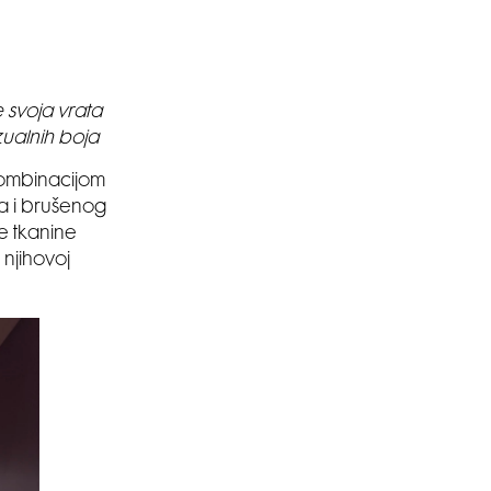
 svoja vrata
zualnih boja
 kombinacijom
a i brušenog
e tkanine
njihovoj