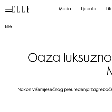
Elle
Moda
Ljepota
Lif
Elle
Oaza luksuznog
Nakon višemjesečnog preuređenja zagrebački Mar