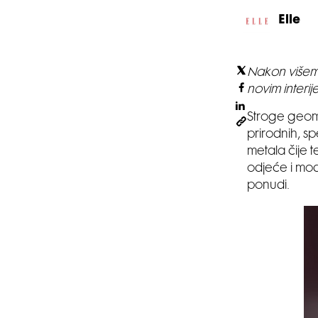
Elle
Nakon višemj
novim interij
Stroge geome
prirodnih, s
metala čije 
odjeće i mod
ponudi.