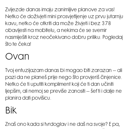
Zvijezde danas imaju zanimljive planove za vas!
Netko će doživjeti mini prosvjetljenje uz prvu jutarnju
kavu, netko će otkriti da može živjeti i bez 378
obavijesti na mobitelu, a nekima će se svemir
nasmiješiti kroz neočekivano dobru priliku. Pogledaj
što te čeka!
Ovan
Tvoj entuzijazam danas bi mogao biti zarazan – ali
pazi da ne planeš prije nego što provjeriš činjenice.
Netko će ti uputiti kompliment koji će ti dan učiniti
ljepšim, ali nemoj se previše zanositi – šef ti i dalje ne
planira dati povišicu.
Bik
Znaš ono kada si tvrdoglav i ne daš na svoje? E pa,