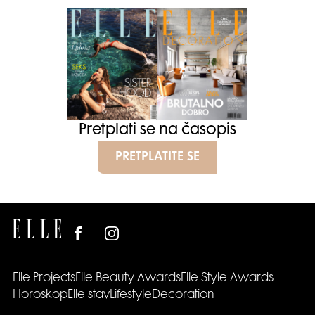
Pretplati se na časopis
PRETPLATITE SE
Elle Projects
Elle Beauty Awards
Elle Style Awards
Horoskop
Elle stav
Lifestyle
Decoration