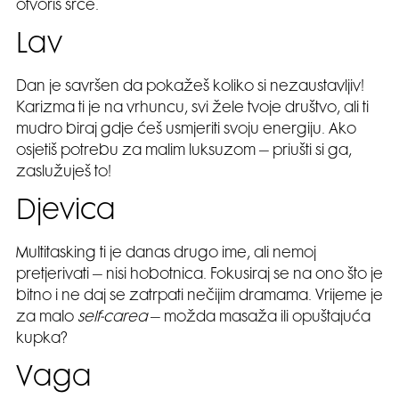
otvoriš srce.
Lav
Dan je savršen da pokažeš koliko si nezaustavljiv!
Karizma ti je na vrhuncu, svi žele tvoje društvo, ali ti
mudro biraj gdje ćeš usmjeriti svoju energiju. Ako
osjetiš potrebu za malim luksuzom – priušti si ga,
zaslužuješ to!
Djevica
Multitasking ti je danas drugo ime, ali nemoj
pretjerivati – nisi hobotnica. Fokusiraj se na ono što je
bitno i ne daj se zatrpati nečijim dramama. Vrijeme je
za malo
self-carea
– možda masaža ili opuštajuća
kupka?
Vaga