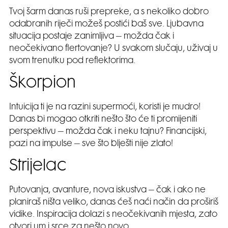
Tvoj šarm danas ruši prepreke, a s nekoliko dobro
odabranih riječi možeš postići baš sve. Ljubavna
situacija postaje zanimljiva – možda čak i
neočekivano flertovanje? U svakom slučaju, uživaj u
svom trenutku pod reflektorima.
Škorpion
Intuicija ti je na razini supermoći, koristi je mudro!
Danas bi mogao otkriti nešto što će ti promijeniti
perspektivu – možda čak i neku tajnu? Financijski,
pazi na impulse – sve što blješti nije zlato!
Strijelac
Putovanja, avanture, nova iskustva – čak i ako ne
planiraš ništa veliko, danas ćeš naći način da proširiš
vidike. Inspiracija dolazi s neočekivanih mjesta, zato
otvori um i srce za nešto novo.