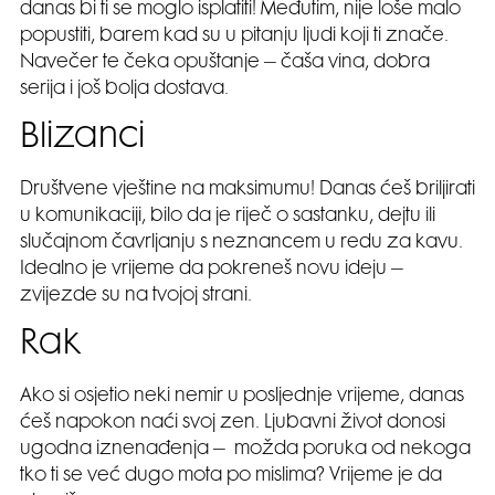
danas bi ti se moglo isplatiti! Međutim, nije loše malo
popustiti, barem kad su u pitanju ljudi koji ti znače.
Navečer te čeka opuštanje – čaša vina, dobra
serija i još bolja dostava.
Blizanci
Društvene vještine na maksimumu! Danas ćeš briljirati
u komunikaciji, bilo da je riječ o sastanku, dejtu ili
slučajnom čavrljanju s neznancem u redu za kavu.
Idealno je vrijeme da pokreneš novu ideju –
zvijezde su na tvojoj strani.
Rak
Ako si osjetio neki nemir u posljednje vrijeme, danas
ćeš napokon naći svoj zen. Ljubavni život donosi
ugodna iznenađenja – možda poruka od nekoga
tko ti se već dugo mota po mislima? Vrijeme je da