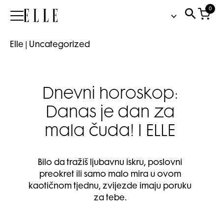
0
Elle
Elle
|
Uncategorized
Dnevni horoskop:
Danas je dan za
mala čuda! I ELLE
Bilo da tražiš ljubavnu iskru, poslovni
preokret ili samo malo mira u ovom
kaotičnom tjednu, zvijezde imaju poruku
za tebe.