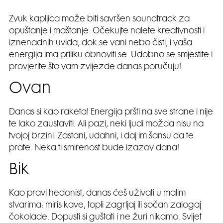
Zvuk kapljica može biti savršen soundtrack za
opuštanje i maštanje. Očekujte nalete kreativnosti i
iznenadnih uvida, dok se vani nebo čisti, i vaša
energija ima priliku obnoviti se. Udobno se smjestite i
provjerite što vam zvijezde danas poručuju!
Ovan
Danas si kao raketa! Energija pršti na sve strane i nije
te lako zaustaviti. Ali pazi, neki ljudi možda nisu na
tvojoj brzini. Zastani, udahni, i daj im šansu da te
prate. Neka ti smirenost bude izazov dana!
Bik
Kao pravi hedonist, danas ćeš uživati u malim
stvarima: miris kave, topli zagrljaj ili sočan zalogaj
čokolade. Dopusti si guštati i ne žuri nikamo. Svijet