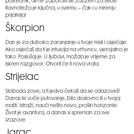
posrednik, ali ne zaboravi se zauzeti i za sebe.
Ravnoteža je ključna, u svemu – čak i u mirenju
prijatelja!
Škorpion
Dan je za duboko zaranjanje u tvoje misli i osjećaje.
Ako osjećaš da ti je intuicija na vrhuncu, vjerojatno je
tako. Poslušaj je. U ljubavi, možda je vrijeme za
iskren razgovor. Otvorit će ti nova vrata.
Strijelac
Sloboda zove, a ti jedva čekaš da se odazoveš!
Danas te vuče putovanje, bilo doslovno ili u tvojoj
mašti. Istraži, nauči nešto novo, proširi horizonte.
Život je avantura, a danas si spreman za sve
izazove.
Jarac