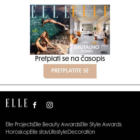
Pretplati se na časopis
PRETPLATITE SE
Elle Projects
Elle Beauty Awards
Elle Style Awards
Horoskop
Elle stav
Lifestyle
Decoration