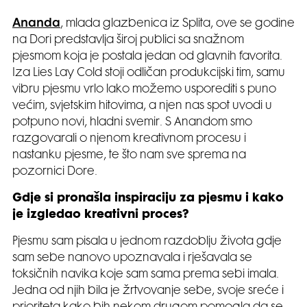
Ananda
, mlada glazbenica iz Splita, ove se godine
na Dori predstavlja široj publici sa snažnom
pjesmom koja je postala jedan od glavnih favorita.
Iza Lies Lay Cold stoji odličan produkcijski tim, samu
vibru pjesmu vrlo lako možemo usporediti s puno
većim, svjetskim hitovima, a njen nas spot uvodi u
potpuno novi, hladni svemir. S Anandom smo
razgovarali o njenom kreativnom procesu i
nastanku pjesme, te što nam sve sprema na
pozornici Dore.
Gdje si pronašla inspiraciju za pjesmu i kako
je izgledao kreativni proces?
Pjesmu sam pisala u jednom razdoblju života gdje
sam sebe nanovo upoznavala i rješavala se
toksičnih navika koje sam sama prema sebi imala.
Jedna od njih bila je žrtvovanje sebe, svoje sreće i