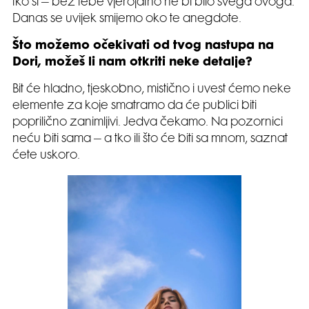
tko si – bez tebe vjerojatno ne bi bilo svega ovoga.
Danas se uvijek smijemo oko te anegdote.
Što možemo očekivati od tvog nastupa na
Dori, možeš li nam otkriti neke detalje?
Bit će hladno, tjeskobno, mistično i uvest ćemo neke
elemente za koje smatramo da će publici biti
poprilično zanimljivi. Jedva čekamo. Na pozornici
neću biti sama – a tko ili što će biti sa mnom, saznat
ćete uskoro.