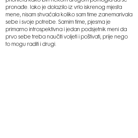
prioriteta kako bih nekom drugom pomogla da se
pronađe. Iako je dolazilo iz vrlo iskrenog mjesta
mene, nisam shvaćala koliko sam time zanemarivala
sebe i svoje potrebe. Samim time, pjesma je
primarno introspektivna i jedan podsjetnik meni da
prvo sebe treba naučiti voljeti i poštivati, prije nego
to mogu raditi i drugi.