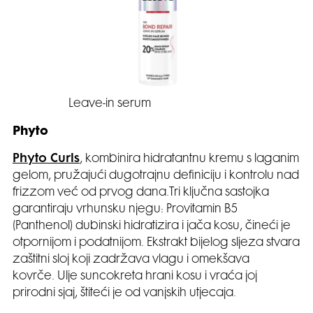
Leave-in serum
Phyto
Phyto Curls
, kombinira hidratantnu kremu s laganim
gelom, pružajući dugotrajnu definiciju i kontrolu nad
frizzom već od prvog dana.Tri ključna sastojka
garantiraju vrhunsku njegu: Provitamin B5
(Panthenol) dubinski hidratizira i jača kosu, čineći je
otpornijom i podatnijom. Ekstrakt bijelog sljeza stvara
zaštitni sloj koji zadržava vlagu i omekšava
kovrče. Ulje suncokreta hrani kosu i vraća joj
prirodni sjaj, štiteći je od vanjskih utjecaja.