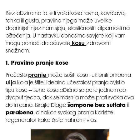
Bez obzira na to je li vaša kosa ravna, kovrčava,
tanka ili gusta, pravilna njega može uvelike
doprinijeti njezinom sjaju, elastičnosti i otpornosti na
oštećenja. U nastavku donosimo savjete koji vam
mogu pomoći da očuvate
kosu
zdravom i
snažnom.
1. Pravilno pranje kose
Prečesto
pranje
može isušiti kosu i ukloniti prirodna
ulja
koja je štite. Idealna učestalost pranja ovisi o
tipu kose – suha kosa obično se pere jednom do
dvaput tjedno, dok se masnija može prati svaka dva
do tri dana. Birajte blage
šampone bez sulfata i
parabena
, a nakon svakog pranja koristite
regenerator kako biste nahranili vlas.