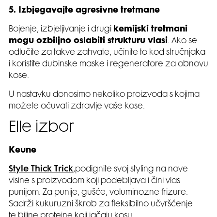
5. Izbjegavajte agresivne tretmane
Bojenje, izbjeljivanje i drugi
kemijski tretmani
mogu ozbiljno oslabiti strukturu vlasi
. Ako se
odlučite za takve zahvate, učinite to kod stručnjaka
i koristite dubinske maske i regeneratore za obnovu
kose.
U nastavku donosimo nekoliko proizvoda s kojima
možete očuvati zdravlje vaše kose.
Elle izbor
Keune
Style Thick Trick
,podignite svoj styling na nove
visine s proizvodom koji podebljava i čini vlas
punijom. Za punije, gušće, voluminozne frizure.
Sadrži kukuruzni škrob za fleksibilno učvršćenje
te biljne proteine koji jačaju kosu.