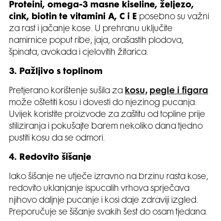
Proteini, omega-3 masne kiseline, željezo,
cink, biotin te vitamini A, C i E
posebno su važni
za rast i jačanje kose. U prehranu uključite
namirnice poput ribe, jaja, orašastih plodova,
špinata, avokada i cjelovitih žitarica.
3. Pažljivo s toplinom
Pretjerano korištenje sušila za
kosu,
pegle i figara
može oštetiti kosu i dovesti do njezinog pucanja.
Uvijek koristite proizvode za zaštitu od topline prije
stiliziranja i pokušajte barem nekoliko dana tjedno
pustiti kosu da se odmori.
4. Redovito šišanje
Iako šišanje ne utječe izravno na brzinu rasta kose,
redovito uklanjanje ispucalih vrhova sprječava
njihovo daljnje pucanje i kosi daje zdraviji izgled.
Preporučuje se šišanje svakih šest do osam tjedana.