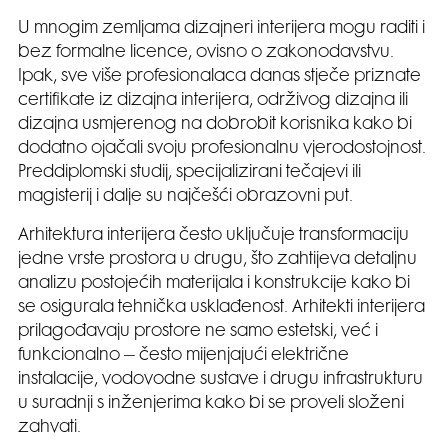
U mnogim zemljama dizajneri interijera mogu raditi i
bez formalne licence, ovisno o zakonodavstvu.
Ipak, sve više profesionalaca danas stječe priznate
certifikate iz dizajna interijera, održivog dizajna ili
dizajna usmjerenog na dobrobit korisnika kako bi
dodatno ojačali svoju profesionalnu vjerodostojnost.
Preddiplomski studij, specijalizirani tečajevi ili
magisterij i dalje su najčešći obrazovni put.
Arhitektura interijera često uključuje transformaciju
jedne vrste prostora u drugu, što zahtijeva detaljnu
analizu postojećih materijala i konstrukcije kako bi
se osigurala tehnička usklađenost. Arhitekti interijera
prilagođavaju prostore ne samo estetski, već i
funkcionalno – često mijenjajući električne
instalacije, vodovodne sustave i drugu infrastrukturu
u suradnji s inženjerima kako bi se proveli složeni
zahvati.