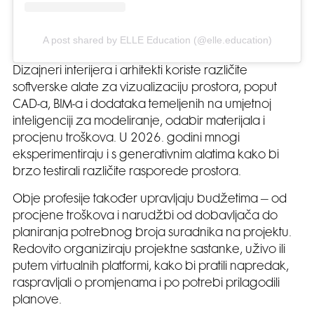
A post shared by ELLE Education (@elle.education)
Dizajneri interijera i arhitekti koriste različite
softverske alate za vizualizaciju prostora, poput
CAD-a, BIM-a i dodataka temeljenih na umjetnoj
inteligenciji za modeliranje, odabir materijala i
procjenu troškova. U 2026. godini mnogi
eksperimentiraju i s generativnim alatima kako bi
brzo testirali različite rasporede prostora.
Obje profesije također upravljaju budžetima – od
procjene troškova i narudžbi od dobavljača do
planiranja potrebnog broja suradnika na projektu.
Redovito organiziraju projektne sastanke, uživo ili
putem virtualnih platformi, kako bi pratili napredak,
raspravljali o promjenama i po potrebi prilagodili
planove.