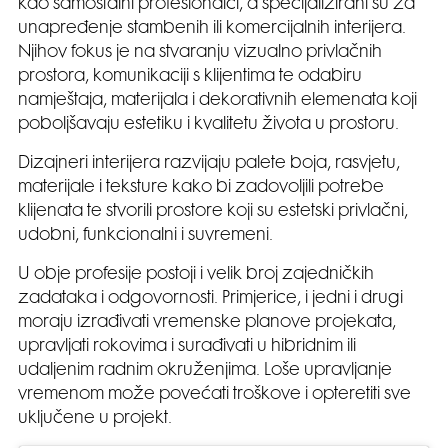
kao samostalni profesionalci, a specijalizirani su za
unapređenje stambenih ili komercijalnih interijera.
Njihov fokus je na stvaranju vizualno privlačnih
prostora, komunikaciji s klijentima te odabiru
namještaja, materijala i dekorativnih elemenata koji
poboljšavaju estetiku i kvalitetu života u prostoru.
Dizajneri interijera razvijaju palete boja, rasvjetu,
materijale i teksture kako bi zadovoljili potrebe
klijenata te stvorili prostore koji su estetski privlačni,
udobni, funkcionalni i suvremeni.
U obje profesije postoji i velik broj zajedničkih
zadataka i odgovornosti. Primjerice, i jedni i drugi
moraju izrađivati vremenske planove projekata,
upravljati rokovima i surađivati u hibridnim ili
udaljenim radnim okruženjima. Loše upravljanje
vremenom može povećati troškove i opteretiti sve
uključene u projekt.