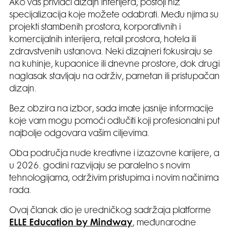
Ako vas privlači dizajn interijera, postoji niz
specijalizacija koje možete odabrati. Među njima su
projekti stambenih prostora, korporativnih i
komercijalnih interijera, retail prostora, hotela ili
zdravstvenih ustanova. Neki dizajneri fokusiraju se
na kuhinje, kupaonice ili dnevne prostore, dok drugi
naglasak stavljaju na održiv, pametan ili pristupačan
dizajn.
Bez obzira na izbor, sada imate jasnije informacije
koje vam mogu pomoći odlučiti koji profesionalni put
najbolje odgovara vašim ciljevima.
Oba područja nude kreativne i izazovne karijere, a
u 2026. godini razvijaju se paralelno s novim
tehnologijama, održivim pristupima i novim načinima
rada.
Ovaj članak dio je uredničkog sadržaja platforme
ELLE Education by Mindway
, međunarodne