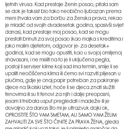
ljetnih virusa. Kad prestaje ženin posao, pitala sam
se dok je taksist bio tako neobično ljubazan prema
meni (hvala vam za borbu za ženska prava, rekao
je mladić od svojih dvadesetak godina, spasivši svijet
danas), kad prestaje moj posao, kad se mogu
prestati brinuti za svoj posao (kao majka s kreditima i
jako malim djetetom, odgovor je- za desetak+
godina), kad se mogu opustiti, kao u svojoj omiljenoj
shavasani, i ne misliti na to je li uključena pegla,
postoji li serviser klime koji sad ima termin, smije li se
upaliti neočišćena klima ili ćemo svi razviti plijesan u
plućima, gdje je onaj papir potreban za pakiranje
djece na školski izlet, hoće li se djeca znati služiti
fenovima ili su ti fenovi za njih i dalje preopasni,
jesam li trebala usput pregledati i madeže ili je
dovoljno za danas što mi je ultrazvuk dojki ok,
OPROSTITE ŠTO VAM SMETAM, ALI SAMO VAM ŽELIM
ZAHVALITI ZA SVE ŠTO ČINITE ZA PRAVA ŽENA, gleda