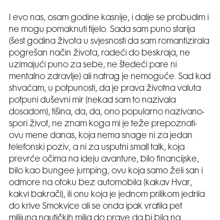
I evo nas, osam godine kasnije, i dalje se probudim i
ne mogu pomaknuti tijelo. Sada sam puno starija
(šest godina života u svjesnosti da sam romantizirala
pogrešan način života, radeći do beskraja, ne
uzimajući puno za sebe, ne štedeći pare ni
mentalno zdravlje) ali natrag je nemoguće. Sad kad
shvaćam, u potpunosti, da je prava životna valuta
potpuni duševni mir (nekad sam to nazivala
dosadom), tišina, da, da, ono popularno nazivano-
spori život, ne znam koga mi je teže prepoznati-
ovu mene danas, koja nema snage ni za jedan
telefonski poziv, a ni za usputni small talk, koja
prevrće očima na ideju avanture, bilo financijske,
bilo kao bungee jumping, ovu koja samo želi san i
odmore na otoku bez automobila (kakav Hvar,
kakvi bakrači), ili onu koja je jednom prilikom jedrila
do krive Smokvice ali se onda ipak vratila pet
milijuna nautičkih milja do prave da bi bila na