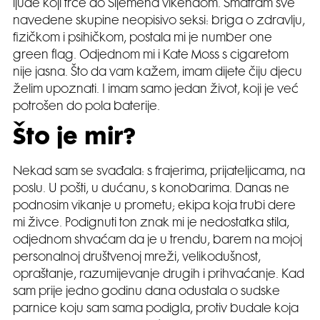
ljude koji trče do Sljemena vikendom. Smatram sve
navedene skupine neopisivo seksi: briga o zdravlju,
fizičkom i psihičkom, postala mi je number one
green flag. Odjednom mi i Kate Moss s cigaretom
nije jasna. Što da vam kažem, imam dijete čiju djecu
želim upoznati. I imam samo jedan život, koji je već
potrošen do pola baterije.
Što je mir?
Nekad sam se svađala: s frajerima, prijateljicama, na
poslu. U pošti, u dućanu, s konobarima. Danas ne
podnosim vikanje u prometu; ekipa koja trubi dere
mi živce. Podignuti ton znak mi je nedostatka stila,
odjednom shvaćam da je u trendu, barem na mojoj
personalnoj društvenoj mreži, velikodušnost,
opraštanje, razumijevanje drugih i prihvaćanje. Kad
sam prije jedno godinu dana odustala o sudske
parnice koju sam sama podigla, protiv budale koja