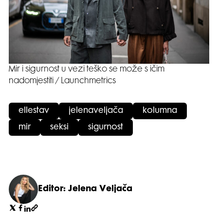
Mir i sigurnost u vezi teško se može s ičim
nadomjestiti / Launchmetrics
ellestav
jelenaveljača
kolumna
mir
seksi
sigurnost
Editor: Jelena Veljača