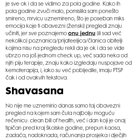
je sve ok i da se vidimo za pola godine. Kako ih
pola godine zvuči malo, pomislila sam ponešto
smireno, mrvicu uznemireno, što je poseban miks
emocija koje ti obavezni (ženski) pregledi znaju
učiniti, jer sve poznajemo
onu jednu
(ili sad već
nekoliko) poznanica/prijateeljica/članica obitelji
kojima nisu na pregledu rekli da je ok i da se vide
ubrzo na još jednom check up, već sada neka od
njih piju terapije, znaju kako izgledaju nuspojave od
kemoterapija, i, iako su već pobijedile, imaju PTSP
čak i od ovakvih tekstova.
Shavasana
No nije me uznemirio danas samo taj obavezni
pregled na kojem sam čula najbolju moguću
rečenicu: clean bill of health, već i dan koji je onaj
tipičan pred kraj školske godine, prepun kaosa,
zadaća, nadoknada, računanja prosjeka i dječjih