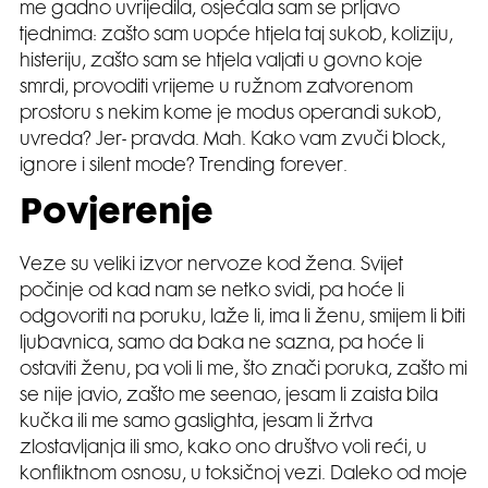
me gadno uvrijedila, osjećala sam se prljavo
tjednima: zašto sam uopće htjela taj sukob, koliziju,
histeriju, zašto sam se htjela valjati u govno koje
smrdi, provoditi vrijeme u ružnom zatvorenom
prostoru s nekim kome je modus operandi sukob,
uvreda? Jer- pravda. Mah. Kako vam zvuči block,
ignore i silent mode? Trending forever.
Povjerenje
Veze su veliki izvor nervoze kod žena. Svijet
počinje od kad nam se netko svidi, pa hoće li
odgovoriti na poruku, laže li, ima li ženu, smijem li biti
ljubavnica, samo da baka ne sazna, pa hoće li
ostaviti ženu, pa voli li me, što znači poruka, zašto mi
se nije javio, zašto me seenao, jesam li zaista bila
kučka ili me samo gaslighta, jesam li žrtva
zlostavljanja ili smo, kako ono društvo voli reći, u
konfliktnom osnosu, u toksičnoj vezi. Daleko od moje