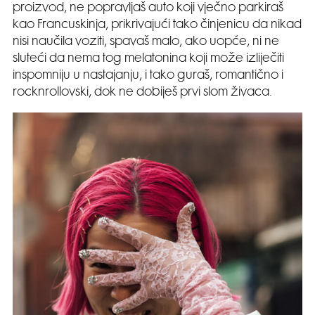
proizvod, ne popravljaš auto koji vječno parkiraš
kao Francuskinja, prikrivajući tako činjenicu da nikad
nisi naučila voziti, spavaš malo, ako uopće, ni ne
sluteći da nema tog melatonina koji može izliječiti
inspomniju u nastajanju, i tako guraš, romantično i
rocknrollovski, dok ne dobiješ prvi slom živaca.