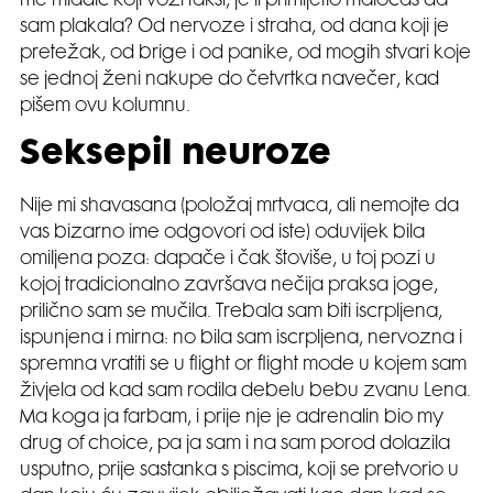
me mladić koji vozi taksi, je li primijetio maločas da
sam plakala? Od nervoze i straha, od dana koji je
pretežak, od brige i od panike, od mogih stvari koje
se jednoj ženi nakupe do četvrtka navečer, kad
pišem ovu kolumnu.
Seksepil neuroze
Nije mi shavasana (položaj mrtvaca, ali nemojte da
vas bizarno ime odgovori od iste) oduvijek bila
omiljena poza: dapače i čak štoviše, u toj pozi u
kojoj tradicionalno završava nečija praksa joge,
prilično sam se mučila. Trebala sam biti iscrpljena,
ispunjena i mirna: no bila sam iscrpljena, nervozna i
spremna vratiti se u flight or flight mode u kojem sam
živjela od kad sam rodila debelu bebu zvanu Lena.
Ma koga ja farbam, i prije nje je adrenalin bio my
drug of choice, pa ja sam i na sam porod dolazila
usputno, prije sastanka s piscima, koji se pretvorio u