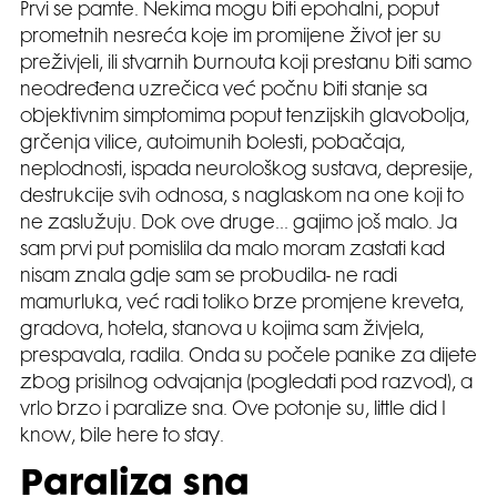
Prvi se pamte. Nekima mogu biti epohalni, poput
prometnih nesreća koje im promijene život jer su
preživjeli, ili stvarnih burnouta koji prestanu biti samo
neodređena uzrečica već počnu biti stanje sa
objektivnim simptomima poput tenzijskih glavobolja,
grčenja vilice, autoimunih bolesti, pobačaja,
neplodnosti, ispada neurološkog sustava, depresije,
destrukcije svih odnosa, s naglaskom na one koji to
ne zaslužuju. Dok ove druge… gajimo još malo. Ja
sam prvi put pomislila da malo moram zastati kad
nisam znala gdje sam se probudila- ne radi
mamurluka, već radi toliko brze promjene kreveta,
gradova, hotela, stanova u kojima sam živjela,
prespavala, radila. Onda su počele panike za dijete
zbog prisilnog odvajanja (pogledati pod razvod), a
vrlo brzo i paralize sna. Ove potonje su, little did I
know, bile here to stay.
Paraliza sna