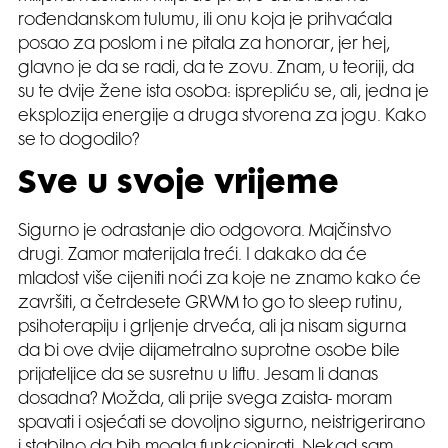
rođendanskom tulumu, ili onu koja je prihvaćala
posao za poslom i ne pitala za honorar, jer hej,
glavno je da se radi, da te zovu. Znam, u teoriji, da
su te dvije žene ista osoba: isprepliću se, ali, jedna je
eksplozija energije a druga stvorena za jogu. Kako
se to dogodilo?
Sve u svoje vrijeme
Sigurno je odrastanje dio odgovora. Majčinstvo
drugi. Zamor materijala treći. I dakako da će
mladost više cijeniti noći za koje ne znamo kako će
završiti, a četrdesete GRWM to go to sleep rutinu,
psihoterapiju i grljenje drveća, ali ja nisam sigurna
da bi ove dvije dijametralno suprotne osobe bile
prijateljice da se susretnu u liftu. Jesam li danas
dosadna? Možda, ali prije svega zaista- moram
spavati i osjećati se dovoljno sigurno, neistrigerirano