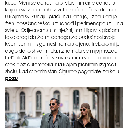
kuće! Meni se danas najprivlačnijim čine odnosi u
kojima svi znaju pokazivati osjećaje i često to rade,
u kojima svi kuhaju, plaču na Hachija, i znaju da je
ženi posebno teško u trudnoći i perimenopauzi. I na
svijetu. Odjednom su mi nježni, mirni tipovi s plaćom
tako dragi da želim jednoga za budućnost svoje
kćeri. Jer mir i sigurnost nemaju cijenu. Trebalo mi je
dugo da to shvatim, da, i znam da će i njoj možda
trebati. Ali barem će se uvijek moći vratiti mami na
otok bez automobila. Na kojem planiram izgraditi
shalu, kad otplatim stan. Sigurno pogađate za koju
pozu
.