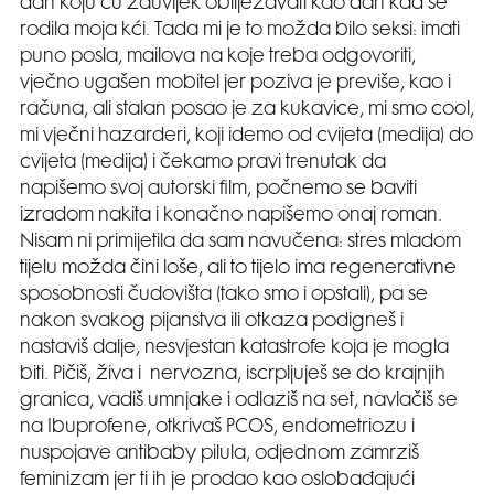
dan koju ću zauvijek obilježavati kao dan kad se
rodila moja kći. Tada mi je to možda bilo seksi: imati
puno posla, mailova na koje treba odgovoriti,
vječno ugašen mobitel jer poziva je previše, kao i
računa, ali stalan posao je za kukavice, mi smo cool,
mi vječni hazarderi, koji idemo od cvijeta (medija) do
cvijeta (medija) i čekamo pravi trenutak da
napišemo svoj autorski film, počnemo se baviti
izradom nakita i konačno napišemo onaj roman.
Nisam ni primijetila da sam navučena: stres mladom
tijelu možda čini loše, ali to tijelo ima regenerativne
sposobnosti čudovišta (tako smo i opstali), pa se
nakon svakog pijanstva ili otkaza podigneš i
nastaviš dalje, nesvjestan katastrofe koja je mogla
biti. Pičiš, živa i nervozna, iscrpljuješ se do krajnjih
granica, vadiš umnjake i odlaziš na set, navlačiš se
na Ibuprofene, otkrivaš PCOS, endometriozu i
nuspojave antibaby pilula, odjednom zamrziš
feminizam jer ti ih je prodao kao oslobađajući