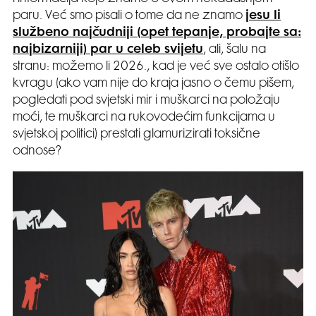
paru. Već smo pisali o tome da ne znamo
jesu li
službeno najčudniji (opet tepanje, probajte sa:
najbizarniji) par u celeb svijetu
, ali, šalu na
stranu: možemo li 2026., kad je već sve ostalo otišlo
kvragu (ako vam nije do kraja jasno o čemu pišem,
pogledati pod svjetski mir i muškarci na položaju
moći, te muškarci na rukovodećim funkcijama u
svjetskoj politici) prestati glamurizirati toksične
odnose?