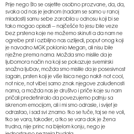
Prije nego što se osjetite osobno prozvane, da, da,
svaka od nas je jednom (nadam se samo u ranoj
mladosti) samu sebe zarobila u odnosu koji bi se
tako mogao opisati – najčešće to jesu bile veze
bez prstena koje ne možemo skinuti a da nam ne
ogrebe prst i ozbiljno nas ozlijedi, poput onog koji
je navodno MGK poklonio Megan, ali nisu bile
nježne prema nama. Možda smo mislile da je
ljubomora način na koji se pokazuje svemirski
snažna ljubav, možda smo mislile da je posesivnost
(again, prsten koji je više lisica nego nakit- not cool,
not nice, not vibe) samo znak njegove zaluđenosti
nama, a možda nas je društvo i priče koje su nam
pričali predefiniralo da povezujemo patnju sa
iskrenom emocijom, ali i mi smo odrasle, i svijet je
odrastao, i sad svi znamo: tko se tuče, taj se ne voli,
tko se vara, također, a tko se vara dok je žena
trudna, nije princ na bijelom konju, nego je