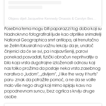
Objavu dijeli Jacqueline Kennedy Onassis & Carolyn Bessette Kennedy (@the_twomrs)
Posebna tema mogu biti paparazzi tog doba koji su
hladnokrvno fotografirali ljude kao otprilike snimatelji
National Geographica smrt antilopa, ali trenutačno
se želim fokusirati na važnu lekciju da je, unatoč
činjenici da će se svi, pa i najsavršeniji, parovi
ponekad posvađati, fizički obračun neprihvatljiv a
bilo koja vrsta dugotrajne izloženosti odnosu koji
nas toliko prožima da postaje neka vrsta zasebnog
narativa o „ludom“, „divljem“, „I like the way it hurts“
paru- znak da potražite pomoć, a ne da se volite
malo više nego drugi koji mirno ispijaju kavu na
popodnevnom suncu, bez ogrlica s krvlju druge
osobe.