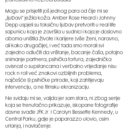
jednostavno nezrela budala.
Mogu se prisjetiti još jednog para od čije mi se
„ljubavi“ ježila koža: Amber Rose Heard i Johnny
Depp uspjeli su toksičnu ljubav pretvoriti u real life
sapunicu koja je završila u sudnici i koja je doslovno
oboma uništila živote i karijere (više ženi, naravno,
ali kako drugačije), i već tada smo morali svi
zajedno odlučiti da vrištanje, bacanje čaša, potajno
snimanje partnera, psihička tortura, zajednička
ovisnost o supstancama i verbalno vrijeđanje nisu
rock n roll već znakovi ozbiljnih problema,
najčešće (i) psihičke prirode, koji zahtijevaju
intervenciju, a ne filmsku ekranizaciju.
Ne sviđaju mi se, valjda jer sam stara, ni zbog serije
koja se trenutačno prikazuje, iskopane fotografije
davne svađe JFK Jr. I Carolyn Bessette Kennedy, u
Central Parku, gdje je paparazzo ulovio, osim
urlanja, i navlačenje.