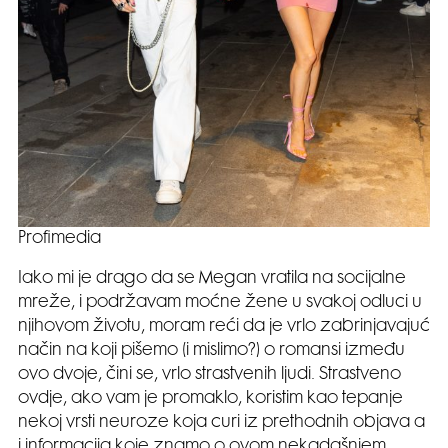
Profimedia
Iako mi je drago da se Megan vratila na socijalne
mreže, i podržavam moćne žene u svakoj odluci u
njihovom životu, moram reći da je vrlo zabrinjavajuć
način na koji pišemo (i mislimo?) o romansi između
ovo dvoje, čini se, vrlo strastvenih ljudi. Strastveno
ovdje, ako vam je promaklo, koristim kao tepanje
nekoj vrsti neuroze koja curi iz prethodnih objava a
i informacija koje znamo o ovom nekadašnjem