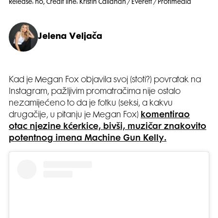
Release: no, Credit line: Kristin Callahan / Everett / Profimedia
Jelena Veljača
Kad je Megan Fox objavila svoj (stoti?) povratak na
Instagram, pažljivim promatračima nije ostalo
nezamijećeno to da je fotku (seksi, a kakvu
drugačije, u pitanju je Megan Fox)
komentirao
otac njezine kćerkice, bivši, muzičar znakovito
potentnog imena Machine Gun Kelly.