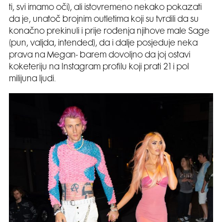
ti, svi imamo oči), ali istovremeno nekako pokazati
da je, unatoč brojnim outletima koji su tvrdili da su
konačno prekinuli i prije rođenja njihove male Sage
(pun, valjda, intended), da i dalje posjeduje neka
prava na Megan- barem dovoljno da joj ostavi
koketeriju na Instagram profilu koji prati 21 i pol
milijuna ljudi.