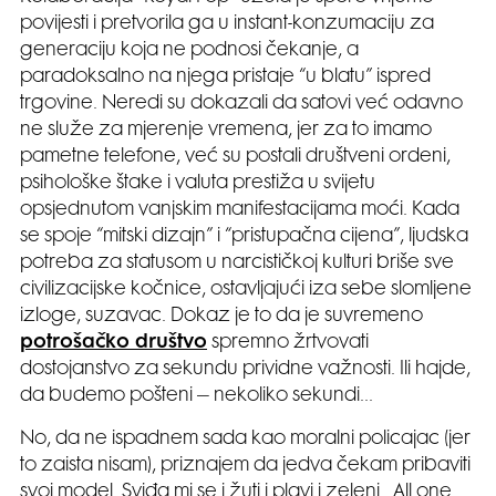
povijesti i pretvorila ga u instant-konzumaciju za
generaciju koja ne podnosi čekanje, a
paradoksalno na njega pristaje “u blatu” ispred
trgovine. Neredi su dokazali da satovi već odavno
ne služe za mjerenje vremena, jer za to imamo
pametne telefone, već su postali društveni ordeni,
psihološke štake i valuta prestiža u svijetu
opsjednutom vanjskim manifestacijama moći. Kada
se spoje “mitski dizajn” i “pristupačna cijena”, ljudska
potreba za statusom u narcističkoj kulturi briše sve
civilizacijske kočnice, ostavljajući iza sebe slomljene
izloge, suzavac. Dokaz je to da je suvremeno
potrošačko društvo
spremno žrtvovati
dostojanstvo za sekundu prividne važnosti. Ili hajde,
da budemo pošteni – nekoliko sekundi…
No, da ne ispadnem sada kao moralni policajac (jer
to zaista nisam), priznajem da jedva čekam pribaviti
svoj model. Sviđa mi se i žuti i plavi i zeleni…All one