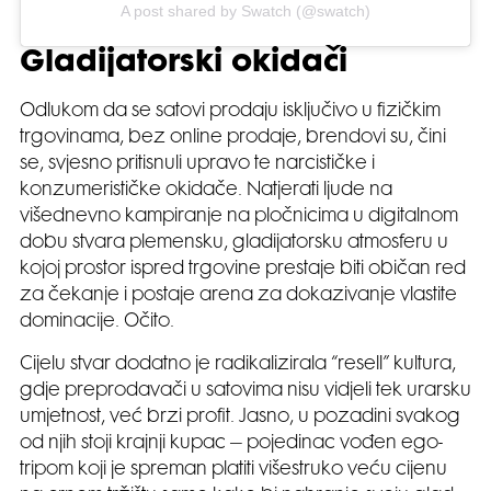
A post shared by Swatch (@swatch)
Gladijatorski okidači
Odlukom da se satovi prodaju isključivo u fizičkim
trgovinama, bez online prodaje, brendovi su, čini
se, svjesno pritisnuli upravo te narcističke i
konzumerističke okidače. Natjerati ljude na
višednevno kampiranje na pločnicima u digitalnom
dobu stvara plemensku, gladijatorsku atmosferu u
kojoj prostor ispred trgovine prestaje biti običan red
za čekanje i postaje arena za dokazivanje vlastite
dominacije. Očito.
Cijelu stvar dodatno je radikalizirala “resell” kultura,
gdje preprodavači u satovima nisu vidjeli tek urarsku
umjetnost, već brzi profit. Jasno, u pozadini svakog
od njih stoji krajnji kupac – pojedinac vođen ego-
tripom koji je spreman platiti višestruko veću cijenu