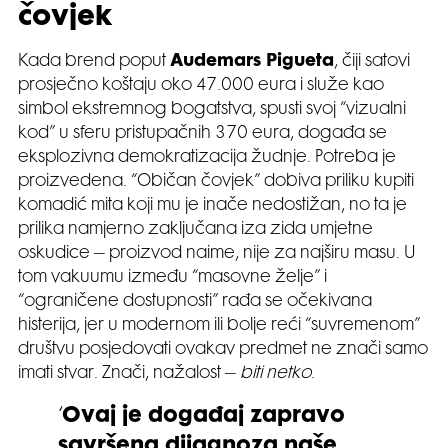
čovjek
Kada brend poput
Audemars Pigueta
, čiji satovi
prosječno koštaju oko 47.000 eura i služe kao
simbol ekstremnog bogatstva, spusti svoj “vizualni
kod” u sferu pristupačnih 370 eura, događa se
eksplozivna demokratizacija žudnje. Potreba je
proizvedena. “Običan čovjek” dobiva priliku kupiti
komadić mita koji mu je inače nedostižan, no ta je
prilika namjerno zaključana iza zida umjetne
oskudice – proizvod naime, nije za najširu masu. U
tom vakuumu između “masovne želje” i
“ograničene dostupnosti” rađa se očekivana
histerija, jer u modernom ili bolje reći “suvremenom”
društvu posjedovati ovakav predmet ne znači samo
imati stvar. Znači, nažalost –
biti netko
.
‘
Ovaj je događaj zapravo
savršena dijagnoza naše