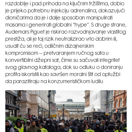
razdoblje i pad prihoda na ključnim tržištima, dobio
je prijeko potrebnu injekciju adrenalina, dokazujući
dioničarima da je i dalje sposoban manipulirati
masama i generirati globalni “hype”. S druge strane,
Audemars Piguet je riskirao razvodnjavanje vlastitog
prestiža, ali je taj rizik neutralizirao vrlo dobrim ili,
usudit ću se reći, odličnim dizajnerskim
kompromisom – pretvaranjem ručnog sata u
konvertibilni džepni sat, čime su sačuvali integritet
svog glavnog kataloga, dok su odluku o doniranju
profita iskoristili kao savršen moralni štit od optužbi
da parazitiraju na konzumerističkom ludilu.