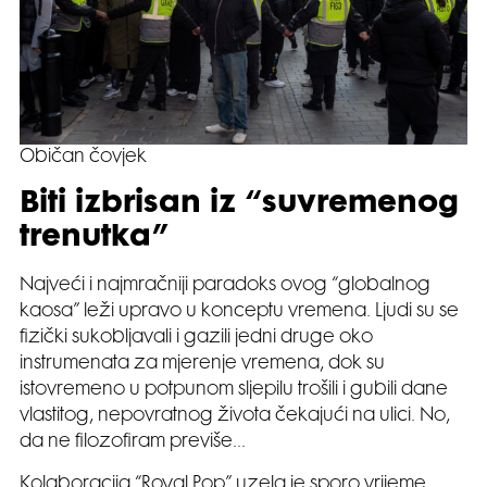
Običan čovjek
Biti izbrisan iz “suvremenog
trenutka”
Najveći i najmračniji paradoks ovog “globalnog
kaosa” leži upravo u konceptu vremena. Ljudi su se
fizički sukobljavali i gazili jedni druge oko
instrumenata za mjerenje vremena, dok su
istovremeno u potpunom sljepilu trošili i gubili dane
vlastitog, nepovratnog života čekajući na ulici. No,
da ne filozofiram previše…
Kolaboracija “Royal Pop” uzela je sporo vrijeme