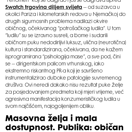
“Fenomen” koji se odigrao i još se odigrava ispred
Swatch trgovina diljem svijeta
– od suzavca u
okolici Pariza i kilometarskih redova u Njemačkoj do
drugih sigurnosnih problema nadilazi okvire
običnog, očekivanog “potrošačkog ludila”. U tom
“ludilu” su se izravno susreli, a bome i sudarili
običnom puku nedodirljivi luksuz, ulična (neurotična)
kultura i standardizirana, očekivana, da ne kažem
isprogramirana “psihologija mase”, a sve pod, čini
se – dirigentskom palicom vrhunskog, iako
ekstremno riskantnog PR-a koji je savršeno
instrumentalizirao duboke patologije suvremenog
društva. Ovi neredi dakako nisu rezultat puke želje
za posjedovanjem predmeta koji mjeri vrijeme, već
agresivna manifestacija konzumerističkog ludila u
svom najčišćem, najogoljenijem obliku.
Masovna želja i mala
dostupnost. Publika: običan