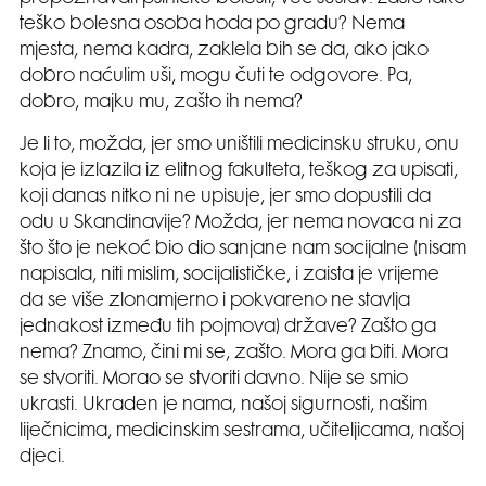
teško bolesna osoba hoda po gradu? Nema
mjesta, nema kadra, zaklela bih se da, ako jako
dobro naćulim uši, mogu čuti te odgovore. Pa,
dobro, majku mu, zašto ih nema?
Je li to, možda, jer smo uništili medicinsku struku, onu
koja je izlazila iz elitnog fakulteta, teškog za upisati,
koji danas nitko ni ne upisuje, jer smo dopustili da
odu u Skandinavije? Možda, jer nema novaca ni za
što što je nekoć bio dio sanjane nam socijalne (nisam
napisala, niti mislim, socijalističke, i zaista je vrijeme
da se više zlonamjerno i pokvareno ne stavlja
jednakost između tih pojmova) države? Zašto ga
nema? Znamo, čini mi se, zašto. Mora ga biti. Mora
se stvoriti. Morao se stvoriti davno. Nije se smio
ukrasti. Ukraden je nama, našoj sigurnosti, našim
liječnicima, medicinskim sestrama, učiteljicama, našoj
djeci.