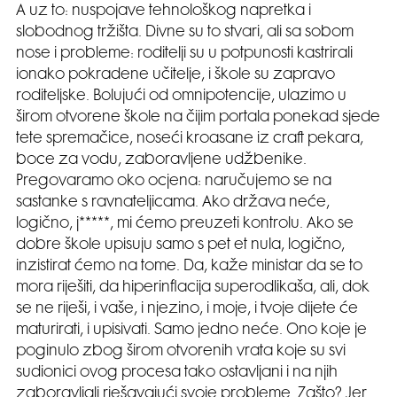
A uz to: nuspojave tehnološkog napretka i
slobodnog tržišta. Divne su to stvari, ali sa sobom
nose i probleme: roditelji su u potpunosti kastrirali
ionako pokradene učitelje, i škole su zapravo
roditeljske. Bolujući od omnipotencije, ulazimo u
širom otvorene škole na čijim portala ponekad sjede
tete spremačice, noseći kroasane iz craft pekara,
boce za vodu, zaboravljene udžbenike.
Pregovaramo oko ocjena: naručujemo se na
sastanke s ravnateljicama. Ako država neće,
logično, j*****, mi ćemo preuzeti kontrolu. Ako se
dobre škole upisuju samo s pet et nula, logično,
inzistirat ćemo na tome. Da, kaže ministar da se to
mora riješiti, da hiperinflacija superodlikaša, ali, dok
se ne riješi, i vaše, i njezino, i moje, i tvoje dijete će
maturirati, i upisivati. Samo jedno neće. Ono koje je
poginulo zbog širom otvorenih vrata koje su svi
sudionici ovog procesa tako ostavljani i na njih
zaboravljali rješavajući svoje probleme. Zašto? Jer