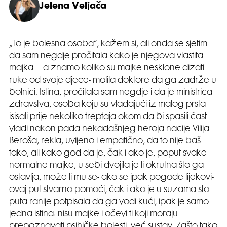
Jelena Veljača
„To je bolesna osoba“, kažem si, ali onda se sjetim
da sam negdje pročitala kako je njegova vlastita
majka – a znamo koliko su majke nesklone dizati
ruke od svoje djece- molila doktore da ga zadrže u
bolnici. Istina, pročitala sam negdje i da je ministrica
zdravstva, osoba koju su vladajući iz malog prsta
isisali prije nekoliko treptaja okom da bi spasili čast
vladi nakon pada nekadašnjeg heroja nacije Vilija
Beroša, rekla, uvijeno i empatično, da to nije baš
tako, ali kako god da je, čak i ako je, poput svake
normalne majke, u sebi dvojila je li okrutna što ga
ostavlja, može li mu se- ako se ipak pogode lijekovi-
ovaj put stvarno pomoći, čak i ako je u suzama sto
puta ranije potpisala da ga vodi kući, ipak je samo
jedna istina: nisu majke i očevi ti koji moraju
prepoznavati psihičke bolesti, već sustav. Zašto tako