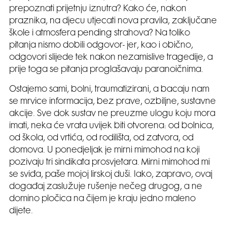
prepoznati prijetnju iznutra? Kako će, nakon
praznika, na djecu utjecati nova pravila, zaključane
škole i atmosfera pending strahova? Na toliko
pitanja nismo dobili odgovor- jer, kao i obično,
odgovori slijede tek nakon nezamislive tragedije, a
prije toga se pitanja proglašavaju paranoičnima.
Ostajemo sami, bolni, traumatizirani, a bacaju nam
se mrvice informacija, bez prave, ozbiljne, sustavne
akcije. Sve dok sustav ne preuzme ulogu koju mora
imati, neka će vrata uvijek biti otvorena: od bolnica,
od škola, od vrtića, od rodilišta, od zatvora, od
domova. U ponedjeljak je mirni mimohod na koji
pozivaju tri sindikata prosvjetara. Mirni mimohod mi
se sviđa, paše mojoj lirskoj duši. Iako, zapravo, ovaj
događaj zaslužuje rušenje nečeg drugog, a ne
domino pločica na čijem je kraju jedno maleno
dijete.