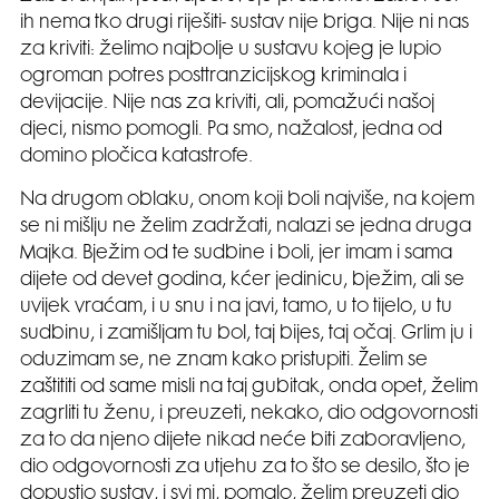
ih nema tko drugi riješiti- sustav nije briga. Nije ni nas
za kriviti: želimo najbolje u sustavu kojeg je lupio
ogroman potres posttranzicijskog kriminala i
devijacije. Nije nas za kriviti, ali, pomažući našoj
djeci, nismo pomogli. Pa smo, nažalost, jedna od
domino pločica katastrofe.
Na drugom oblaku, onom koji boli najviše, na kojem
se ni mišlju ne želim zadržati, nalazi se jedna druga
Majka. Bježim od te sudbine i boli, jer imam i sama
dijete od devet godina, kćer jedinicu, bježim, ali se
uvijek vraćam, i u snu i na javi, tamo, u to tijelo, u tu
sudbinu, i zamišljam tu bol, taj bijes, taj očaj. Grlim ju i
oduzimam se, ne znam kako pristupiti. Želim se
zaštititi od same misli na taj gubitak, onda opet, želim
zagrliti tu ženu, i preuzeti, nekako, dio odgovornosti
za to da njeno dijete nikad neće biti zaboravljeno,
dio odgovornosti za utjehu za to što se desilo, što je
dopustio sustav, i svi mi, pomalo, želim preuzeti dio