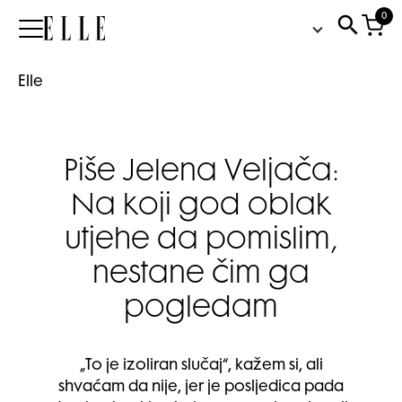
0
Elle
Elle
Piše Jelena Veljača:
Na koji god oblak
utjehe da pomislim,
nestane čim ga
pogledam
„To je izoliran slučaj“, kažem si, ali
shvaćam da nije, jer je posljedica pada