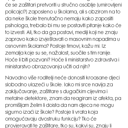
će se zaštitari pretvoriti u stručno osoblje (umirovljeni
policajci?) zaposleno u školama, ali s obzirom na to
da neke škole trenutačno nemaju kako zaposliti
psihologa, trebalo bi mu se postaviti pitanje kako će
to izvesti. Ali, tko da ga postavi, mediji koji ne znaju
zapravo kako izvještavati o masovnim napadima u
osnovnim školama? Postoje timovi, kažu mi. Iz
zemalja koje su se, nažalost, suočile s tim ranije.
Hoće li biti pozvani? Hoće li ministarstvo zdravstva i
ministarstvo obrazovanja učiti od njih?
Navodno više roditelji neće donositi kroasane djeci
slobodno ulazeći u škole. Iako mi srce navija za
zaključavanje, zaštitare s dugačkim cijevima i
metalne detektore, znam da reagiram iz afekta, pa
promišljam želim li doista da nam djeca ne mogu
sigurno izaći iz škole? Postoje li vrata koja
omogućavaju dvostruku funkciju? Tko će
provjeravati te zaštitare, tko su, kakvi su, znaju li