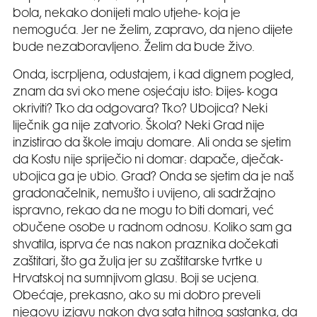
bola, nekako donijeti malo utjehe- koja je
nemoguća. Jer ne želim, zapravo, da njeno dijete
bude nezaboravljeno. Želim da bude živo.
Onda, iscrpljena, odustajem, i kad dignem pogled,
znam da svi oko mene osjećaju isto: bijes- koga
okriviti? Tko da odgovara? Tko? Ubojica? Neki
liječnik ga nije zatvorio. Škola? Neki Grad nije
inzistirao da škole imaju domare. Ali onda se sjetim
da Kostu nije spriječio ni domar: dapače, dječak-
ubojica ga je ubio. Grad? Onda se sjetim da je naš
gradonačelnik, nemušto i uvijeno, ali sadržajno
ispravno, rekao da ne mogu to biti domari, već
obučene osobe u radnom odnosu. Koliko sam ga
shvatila, isprva će nas nakon praznika dočekati
zaštitari, što ga žulja jer su zaštitarske tvrtke u
Hrvatskoj na sumnjivom glasu. Boji se ucjena.
Obećaje, prekasno, ako su mi dobro preveli
njegovu izjavu nakon dva sata hitnog sastanka, da