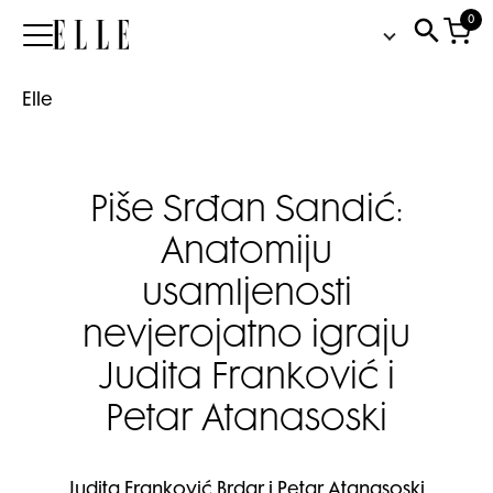
0
Elle
Elle
Piše Srđan Sandić:
Anatomiju
usamljenosti
nevjerojatno igraju
Judita Franković i
Petar Atanasoski
Judita Franković Brdar i Petar Atanasoski