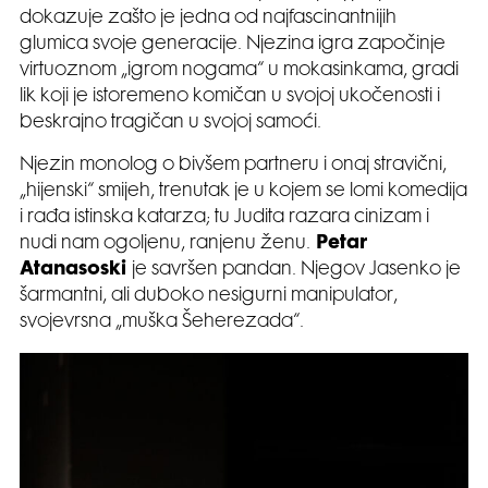
dokazuje zašto je jedna od najfascinantnijih
glumica svoje generacije. Njezina igra započinje
virtuoznom „igrom nogama“ u mokasinkama, gradi
lik koji je istoremeno komičan u svojoj ukočenosti i
beskrajno tragičan u svojoj samoći.
Njezin monolog o bivšem partneru i onaj stravični,
„hijenski“ smijeh, trenutak je u kojem se lomi komedija
i rađa istinska katarza; tu Judita razara cinizam i
nudi nam ogoljenu, ranjenu ženu.
Petar
Atanasoski
je savršen pandan. Njegov Jasenko je
šarmantni, ali duboko nesigurni manipulator,
svojevrsna „muška Šeherezada“.