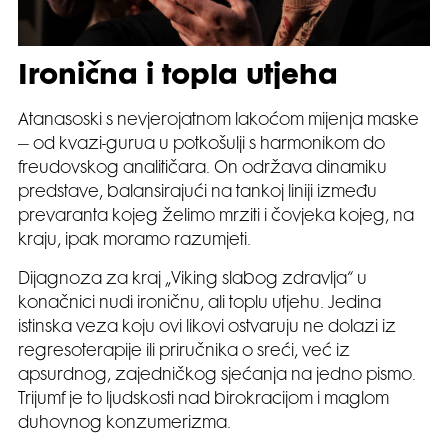
Ironična i topla utjeha
Atanasoski s nevjerojatnom lakoćom mijenja maske
– od kvazi-gurua u potkošulji s harmonikom do
freudovskog analitičara. On održava dinamiku
predstave, balansirajući na tankoj liniji između
prevaranta kojeg želimo mrziti i čovjeka kojeg, na
kraju, ipak moramo razumjeti.
Dijagnoza za kraj „Viking slabog zdravlja“ u
konačnici nudi ironičnu, ali toplu utjehu. Jedina
istinska veza koju ovi likovi ostvaruju ne dolazi iz
regresoterapije ili priručnika o sreći, već iz
apsurdnog, zajedničkog sjećanja na jedno pismo.
Trijumf je to ljudskosti nad birokracijom i maglom
duhovnog konzumerizma.