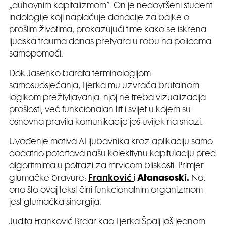
„duhovnim kapitalizmom“. On je nedovršeni student
indologije koji naplaćuje donacije za bajke o
prošlim životima, prokazujući time kako se iskrena
ljudska trauma danas pretvara u robu na policama
samopomoći.
Dok Jasenko barata terminologijom
samosuosjećanja, Ljerka mu uzvraća brutalnom
logikom preživljavanja: njoj ne treba vizualizacija
prošlosti, već funkcionalan lift i svijet u kojem su
osnovna pravila komunikacije još uvijek na snazi.
Uvođenje motiva AI ljubavnika kroz aplikaciju samo
dodatno potcrtava našu kolektivnu kapitulaciju pred
algoritmima u potrazi za mrvicom bliskosti. Primjer
glumačke bravure:
Franković
i
Atanasoski.
No,
ono što ovaj tekst čini funkcionalnim organizmom
jest glumačka sinergija.
Judita Franković Brdar kao Ljerka Špalj još jednom