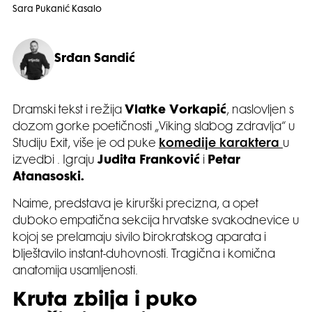
Sara Pukanić Kasalo
Srđan Sandić
Dramski tekst i režija
Vlatke Vorkapić
, naslovljen s
dozom gorke poetičnosti „Viking slabog zdravlja“ u
Studiju Exit, više je od puke
komedije karaktera
u
izvedbi . Igraju
Judita Franković
i
Petar
Atanasoski.
Naime, predstava je kirurški precizna, a opet
duboko empatična sekcija hrvatske svakodnevice u
kojoj se prelamaju sivilo birokratskog aparata i
blještavilo instant-duhovnosti. Tragična i komična
anatomija usamljenosti.
Kruta zbilja i puko