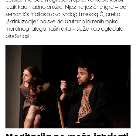
celofan metode i regresoterapije. Vorkapić koristi
jezik kao hladno oružje. Njezine jezične igre – od
semantičkih bitaka oko tvrdog i mekog Č, preko
„škrinkizacije“ pa sve do brutalno iskrenih opisa
moralnog taloga naših elita – služe kao ogledalo
otuđenosti.