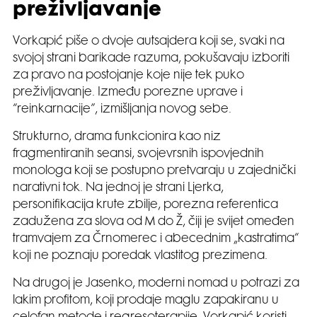
preživljavanje
Vorkapić piše o dvoje autsajdera koji se, svaki na
svojoj strani barikade razuma, pokušavaju izboriti
za pravo na postojanje koje nije tek puko
preživljavanje. Između porezne uprave i
“reinkarnacije”, izmišljanja novog sebe.
Strukturno, drama funkcionira kao niz
fragmentiranih seansi, svojevrsnih ispovjednih
monologa koji se postupno pretvaraju u zajednički
narativni tok. Na jednoj je strani Ljerka,
personifikacija krute zbilje, porezna referentica
zadužena za slova od M do Ž, čiji je svijet omeđen
tramvajem za Črnomerec i abecednim „kastratima“
koji ne poznaju poredak vlastitog prezimena.
Na drugoj je Jasenko, moderni nomad u potrazi za
lakim profitom, koji prodaje maglu zapakiranu u