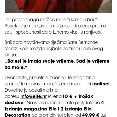
Jer prava snaga možda ne leži samo u borbi.
Ponekad je nalazimo u nježnosti, strpljenju prema
sebi i sposobnosti da priznamo vlastitu ranjivost.
Baš zato završavamo riječima Sare Bernarde
Moritz, koje možda najbolje sažimaju duh ovog
broja:
„Bolest je imala svoje vrijeme. Sad je vrijeme
za moje.“
Dvanaesto, proljetno izdanje Elle magazina
pronađite na vašem najbližem kiosku – ali i
online
!
Dovoljno je poslati mail na
adresu
info@elle.hr
(cijena
10 € + trošak
dostave
). Na isti se način možete pretplatiti na
4
izdanja magazina Elle i 2 izdanja Elle
Decoration
po promotivnoj cijeni od
49,99 €
uz