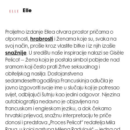
Elle
Proljetno izdanje Ellea otvara prostor pričama o
otpornosti,
hrabrosti
i ženama koje su, svaka na
svoj način, prošle kroz vlastite bitke i iz njih izašle
snažnije
. U središtu naše inspiracije nalazi se Gisèle
Pelicot – žena koja je postala simbol pobjede nad
sramom koji često prati žrtve seksualnog i
obiteljskog nasilja. Dostojanstvena
sedamdesettrogodišnja Francuskinja odlučila je
javno izgovoriti svoje ime u slučaju koji je potresao
svijet, odbijajući šutnju kao jedini odgovor. Njezina
autobiografija nedavno je objavljena na
francuskom i engleskom jeziku, a dok čekamo
hrvatski prijevod, snažnu interpretaciju te priče
donosi i predstava „Proces Pelicot“ redatelja Mila