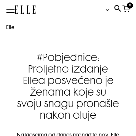
0
Elle
Elle
#Pobjednice:
Proljetno izdanje
Ellea posvećeno je
ženama koje su
svoju snagu pronašle
nakon oluje
Na kioscima od danas pronađite novi Elle