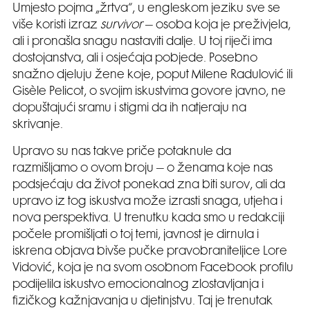
Umjesto pojma „žrtva“, u engleskom jeziku sve se
više koristi izraz
survivor
– osoba koja je preživjela,
ali i pronašla snagu nastaviti dalje. U toj riječi ima
dostojanstva, ali i osjećaja pobjede. Posebno
snažno djeluju žene koje, poput Milene Radulović ili
Gisèle Pelicot, o svojim iskustvima govore javno, ne
dopuštajući sramu i stigmi da ih natjeraju na
skrivanje.
Upravo su nas takve priče potaknule da
razmišljamo o ovom broju – o ženama koje nas
podsjećaju da život ponekad zna biti surov, ali da
upravo iz tog iskustva može izrasti snaga, utjeha i
nova perspektiva. U trenutku kada smo u redakciji
počele promišljati o toj temi, javnost je dirnula i
iskrena objava bivše pučke pravobraniteljice Lore
Vidović, koja je na svom osobnom Facebook profilu
podijelila iskustvo emocionalnog zlostavljanja i
fizičkog kažnjavanja u djetinjstvu. Taj je trenutak