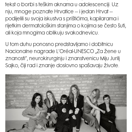
tekst o borbi s teškim aknama u adolescenciji. Uz
nju, mnoge poznate Hrvatice – i jedan Hrvat –
podijelili su svoja iskustva s prištićima, kapilarama i
rijetkim dermatološkim stanjima o kojima se često šuti,
ali koja mnogima oblikuju svakodnevicu.
U tom duhu ponosno predstavljamo i dobitnicu
Nacionalne nagrade L’Oréal-UNESCO „Za žene u
znanosti“, neurokirurginju i znanstvenicu Miju Jurilj
Sajko, čiji rad i znanje doslovno spašavaju živote.