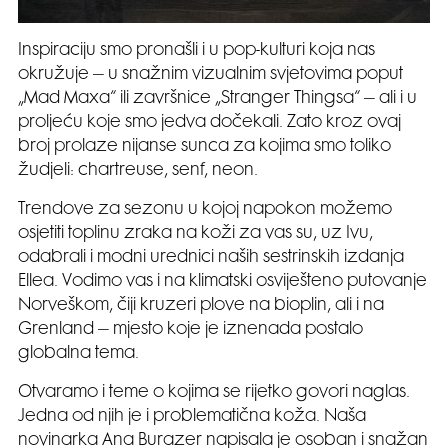
Inspiraciju smo pronašli i u pop-kulturi koja nas
okružuje – u snažnim vizualnim svjetovima poput
„Mad Maxa“ ili završnice „Stranger Thingsa“ – ali i u
proljeću koje smo jedva dočekali. Zato kroz ovaj
broj prolaze nijanse sunca za kojima smo toliko
žudjeli: chartreuse, senf, neon.
Trendove za sezonu u kojoj napokon možemo
osjetiti toplinu zraka na koži za vas su, uz Ivu,
odabrali i modni urednici naših sestrinskih izdanja
Ellea. Vodimo vas i na klimatski osviješteno putovanje
Norveškom, čiji kruzeri plove na bioplin, ali i na
Grenland – mjesto koje je iznenada postalo
globalna tema.
Otvaramo i teme o kojima se rijetko govori naglas.
Jedna od njih je i problematična koža. Naša
novinarka Ana Burazer napisala je osoban i snažan