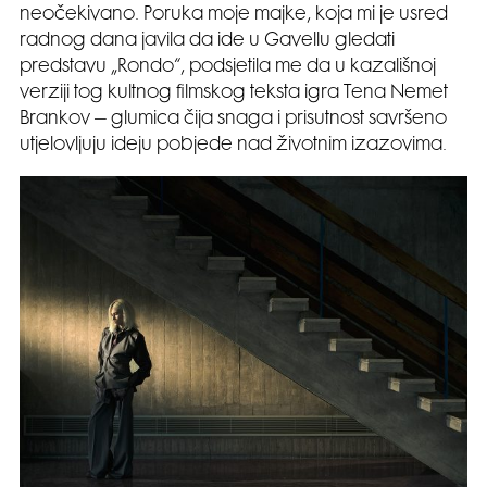
neočekivano. Poruka moje majke, koja mi je usred
radnog dana javila da ide u Gavellu gledati
predstavu „Rondo“, podsjetila me da u kazališnoj
verziji tog kultnog filmskog teksta igra Tena Nemet
Brankov – glumica čija snaga i prisutnost savršeno
utjelovljuju ideju pobjede nad životnim izazovima.