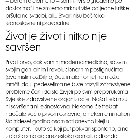
– barem djelomično – sami krivi što „hodamo po
doktorima“ i ne smijemo mrknut više od jedne kriške
pršuta na svadbi, ali… Stvari nisu baš tako
jednostavne ni pravocrtne.
Život je život i nitko nije
savršen
Prvo i prvo, čak vam ni moderna medicina, sa svim
svojim genijalnim i revolucionarnim postignućima
(ovo mislim ozbiljno, bez imalo ironije) ne može
jamčiti da u pedesetima ne biste razvili zdravstvene
probleme čak i da ste živjeli po svim preporukama
Svjetske zdravstvene organizacije. Naša tijela nisu
ni savršena ni jednostavna. Nekome će trebat’
naočale već u prvom osnovne, a nekome ni nakon
što trideset godina osam sati dnevno bleji u
kompjuter. I auto se koji put pokvari spontano, a ne
zato što smo ga prežestoko ganjali, a di onda