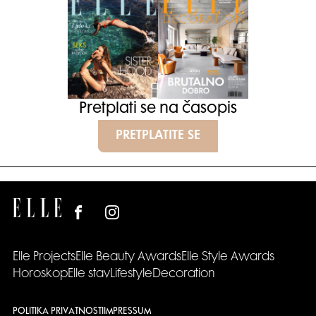
Pretplati se na časopis
PRETPLATITE SE
Elle Projects
Elle Beauty Awards
Elle Style Awards
Horoskop
Elle stav
Lifestyle
Decoration
POLITIKA PRIVATNOSTI
IMPRESSUM