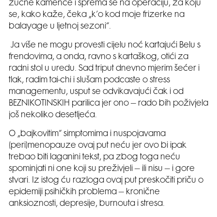
žučne kamence i sprema se na operaciju, za koju
se, kako kaže, čeka „k’o kod moje frizerke na
balayage u ljetnoj sezoni“.
Ja više ne mogu provesti cijelu noć kartajući Belu s
frendovima, a onda, ravno s kartaškog, otići za
radni stol u uredu. Sad triput dnevno mjerim šećer i
tlak, radim tai-chi i slušam podcaste o stress
managementu, usput se odvikavajući čak i od
BEZNIKOTINSKIH parilica jer ono – rado bih poživjela
još nekoliko desetljeća.
O „bajkovitim“ simptomima i nuspojavama
(peri)menopauze ovaj put neću jer ovo bi ipak
trebao biti laganini tekst, pa zbog toga neću
spominjati ni one koji su preživjeli – ili nisu – i gore
stvari. Iz istog ću razloga ovaj put preskočiti priču o
epidemiji psihičkih problema – kronične
anksioznosti, depresije, burnouta i stresa.