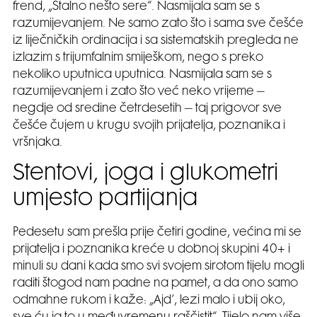
frend, „Stalno nešto sere“. Nasmijala sam se s
razumijevanjem. Ne samo zato što i sama sve češće
iz liječničkih ordinacija i sa sistematskih pregleda ne
izlazim s trijumfalnim smiješkom, nego s preko
nekoliko uputnica uputnica. Nasmijala sam se s
razumijevanjem i zato što već neko vrijeme –
negdje od sredine četrdesetih – taj prigovor sve
češće čujem u krugu svojih prijatelja, poznanika i
vršnjaka.
Stentovi, joga i glukometri
umjesto partijanja
Pedesetu sam prešla prije četiri godine, većina mi se
prijatelja i poznanika kreće u dobnoj skupini 40+ i
minuli su dani kada smo svi svojem sirotom tijelu mogli
raditi štogod nam padne na pamet, a da ono samo
odmahne rukom i kaže: „Ajd’, lezi malo i ubij oko,