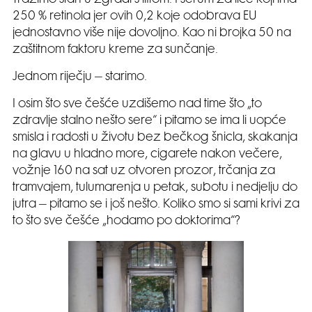
250 % retinola jer ovih 0,2 koje odobrava EU
jednostavno više nije dovoljno. Kao ni brojka 50 na
zaštitnom faktoru kreme za sunčanje.
Jednom riječju – starimo.
I osim što sve češće uzdišemo nad time što „to
zdravlje stalno nešto sere“ i pitamo se ima li uopće
smisla i radosti u životu bez bečkog šnicla, skakanja
na glavu u hladno more, cigarete nakon večere,
vožnje 160 na sat uz otvoren prozor, trčanja za
tramvajem, tulumarenja u petak, subotu i nedjelju do
jutra – pitamo se i još nešto. Koliko smo si sami krivi za
to što sve češće „hodamo po doktorima“?