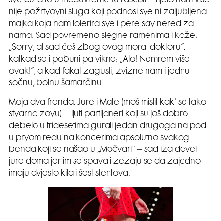
sve ću ja to u međuvremenu raščistit“. Tijelo nam više
nije požrtvovni sluga koji podnosi sve ni zaljubljena
majka koja nam tolerira sve i pere sav nered za
nama. Sad povremeno slegne ramenima i kaže:
„Sorry, al sad ćeš zbog ovog morat doktoru“,
katkad se i pobuni pa vikne: „Alo! Nemrem više
ovak!“, a kad fakat zagusti, zvizne nam i jednu
sočnu, bolnu šamarčinu.
Moja dva frenda, Jure i Mate (moš mislit kak’ se tako
stvarno zovu) – ljuti partijaneri koji su još dobro
debelo u tridesetima gurali jedan drugoga na pod
u prvom redu na koncerima apsolutno svakog
benda koji se našao u „Močvari“ – sad iza devet
jure doma jer im se spava i zezaju se da zajedno
imaju dvjesto kila i šest stentova.