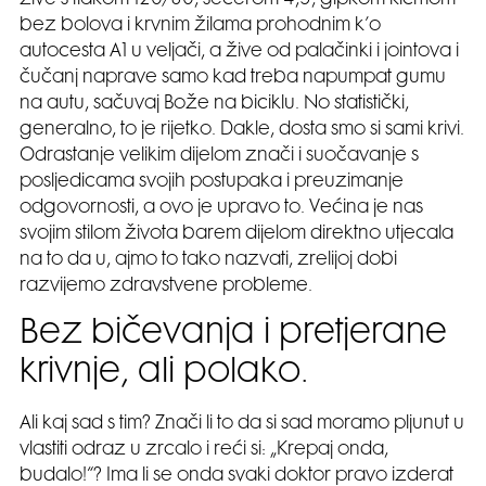
bez bolova i krvnim žilama prohodnim k’o
autocesta A1 u veljači, a žive od palačinki i jointova i
čučanj naprave samo kad treba napumpat gumu
na autu, sačuvaj Bože na biciklu. No statistički,
generalno, to je rijetko. Dakle, dosta smo si sami krivi.
Odrastanje velikim dijelom znači i suočavanje s
posljedicama svojih postupaka i preuzimanje
odgovornosti, a ovo je upravo to. Većina je nas
svojim stilom života barem dijelom direktno utjecala
na to da u, ajmo to tako nazvati, zrelijoj dobi
razvijemo zdravstvene probleme.
Bez bičevanja i pretjerane
krivnje, ali polako.
Ali kaj sad s tim? Znači li to da si sad moramo pljunut u
vlastiti odraz u zrcalo i reći si: „Krepaj onda,
budalo!“? Ima li se onda svaki doktor pravo izderat