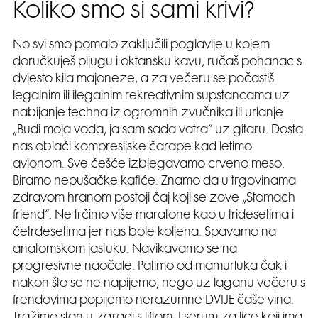
Koliko smo si sami krivi?
No svi smo pomalo zaključili poglavlje u kojem
doručkuješ pljugu i oktansku kavu, ručaš pohanac s
dvjesto kila majoneze, a za večeru se počastiš
legalnim ili ilegalnim rekreativnim supstancama uz
nabijanje techna iz ogromnih zvučnika ili urlanje
„Budi moja voda, ja sam sada vatra“ uz gitaru. Dosta
nas oblači kompresijske čarape kad letimo
avionom. Sve češće izbjegavamo crveno meso.
Biramo nepušačke kafiće. Znamo da u trgovinama
zdravom hranom postoji čaj koji se zove „Stomach
friend“. Ne trčimo više maratone kao u tridesetima i
četrdesetima jer nas bole koljena. Spavamo na
anatomskom jastuku. Navikavamo se na
progresivne naočale. Patimo od mamurluka čak i
nakon što se ne napijemo, nego uz laganu večeru s
frendovima popijemo nerazumne DVIJE čaše vina.
Tražimo stan u zgradi s liftom. I serum za lice koji ima