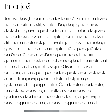
Ima još
Jer usprkos „hodanju po doktorima“, kičmi koja ti više
ne da raditi crossfit, stentu zbog kojeg ne smiješ
skakat na glavu u prohladno more i želucu koji više
ne podnosi pizzu u dva ujutro, taman između dva
štih-mača i pete rakije – život nije gotov. Ima nekog
gušta i u tome da u osam ujutro ribaš pola jabuke
da bi je ubacila u zobene pahuljice s lanenim
sjemenkama, dosta je cool osjećaj kad ti pametni sat
kaže da si dosegnula svojih 10 tisuća koraka
dnevno, a ti si usput i pogledala prekrasan zalazak
sunca ili najnoviju ponudu ljetnih haljinica po
golemom shopping centru. Četrdesete i pedesete,
pa čak i šezdesete, nerijetko i sedamdesete –
godine su kad moramo stati na loptu, ali još uvijek
dosta toga možemo, a i dosta toga možemo dati.