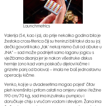
Launchmetrics
Valerija (54, kao i ja), do prije nekoliko godina bila je
žestoka cross-fiterica čiji su treninzi bili takvi da su joj
dečki govorili kako „tak’ nekaj nismo čuli od obuke u
JNA“ – sad može podnijeti samo laganu jogicu s
vježbama disanja jer je nakon višestruke diskus
hernije (ono kad vam poiskaču dijelovi kičme i
grizete panj od bolova) – imala ne baš jednostavnu
operaciju kičme.
Venko, koji je u dvadesetima mogao pojest’ čitav
pleh kremšnita i pritom ostati na omjeru visine i težine
190 cm/70 kg, sad ima inzulinsku pumpicu i
doručkuje chiju s vrućom vodom i stevijom. Žana ima