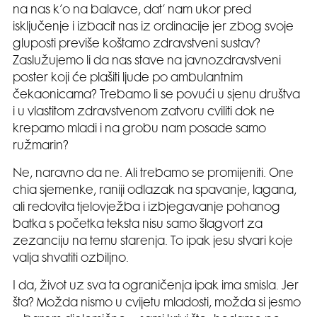
na nas k’o na balavce, dat’ nam ukor pred
isključenje i izbacit nas iz ordinacije jer zbog svoje
gluposti previše koštamo zdravstveni sustav?
Zaslužujemo li da nas stave na javnozdravstveni
poster koji će plašiti ljude po ambulantnim
čekaonicama? Trebamo li se povući u sjenu društva
i u vlastitom zdravstvenom zatvoru cviliti dok ne
krepamo mladi i na grobu nam posade samo
ružmarin?
Ne, naravno da ne. Ali trebamo se promijeniti. One
chia sjemenke, raniji odlazak na spavanje, lagana,
ali redovita tjelovježba i izbjegavanje pohanog
batka s početka teksta nisu samo šlagvort za
zezanciju na temu starenja. To ipak jesu stvari koje
valja shvatiti ozbiljno.
I da, život uz sva ta ograničenja ipak ima smisla. Jer
šta? Možda nismo u cvijetu mladosti, možda si jesmo