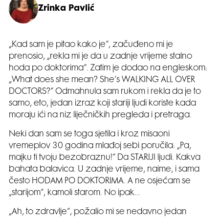
Zrinka Pavlić
„Kad sam je pitao kako je“, začuđeno mi je
prenosio, „rekla mi je da u zadnje vrijeme stalno
hoda po doktorima“. Zatim je dodao na engleskom:
„What does she mean? She’s WALKING ALL OVER
DOCTORS?“ Odmahnula sam rukom i rekla da je to
samo, eto, jedan izraz koji stariji ljudi koriste kada
moraju ići na niz liječničkih pregleda i pretraga.
Neki dan sam se toga sjetila i kroz misaoni
vremeplov 30 godina mlađoj sebi poručila: „Pa,
majku ti tvoju bezobraznu!“ Da STARIJI ljudi. Kakva
bahata balavica. U zadnje vrijeme, naime, i sama
često HODAM PO DOKTORIMA. A ne osjećam se
„starijom“, kamoli starom. No ipak…
„Ah, to zdravlje“, požalio mi se nedavno jedan