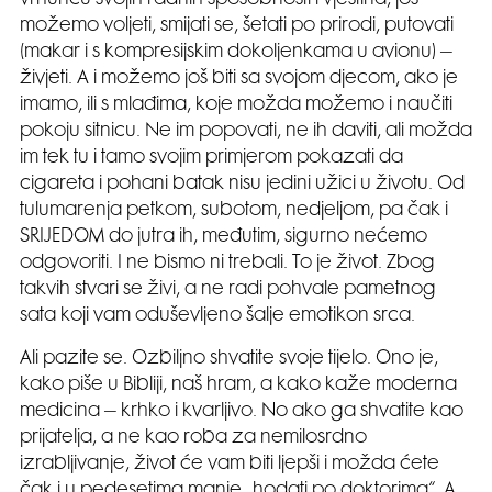
možemo voljeti, smijati se, šetati po prirodi, putovati
(makar i s kompresijskim dokoljenkama u avionu) –
živjeti. A i možemo još biti sa svojom djecom, ako je
imamo, ili s mlađima, koje možda možemo i naučiti
pokoju sitnicu. Ne im popovati, ne ih daviti, ali možda
im tek tu i tamo svojim primjerom pokazati da
cigareta i pohani batak nisu jedini užici u životu. Od
tulumarenja petkom, subotom, nedjeljom, pa čak i
SRIJEDOM do jutra ih, međutim, sigurno nećemo
odgovoriti. I ne bismo ni trebali. To je život. Zbog
takvih stvari se živi, a ne radi pohvale pametnog
sata koji vam oduševljeno šalje emotikon srca.
Ali pazite se. Ozbiljno shvatite svoje tijelo. Ono je,
kako piše u Bibliji, naš hram, a kako kaže moderna
medicina – krhko i kvarljivo. No ako ga shvatite kao
prijatelja, a ne kao roba za nemilosrdno
izrabljivanje, život će vam biti ljepši i možda ćete
čak i u pedesetima manje „hodati po doktorima“. A