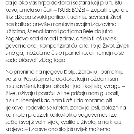
da je oko vas hrpa doktora i sestara koji piju tu istu
kavu, a neki su i čak – ISUSE BOŽE! – zapalili cigaretu
ili iz džepa izvukli parilicu. Ljudi nisu savršeni. Život
nas katkad previše mami svim svojim izazovima i
užitcima, šnenoklama i partijama Bele do jutra.
Pogotovo kad si mlad i zdrav, a tijelo ti još uvijek
govori ic okej, kompenzirat ću ja to. To je život. Živjeli
smo ga, možda ne čisto i pametno, ali nemojmo se
sada bičevat’ zbog toga.
No prionimo na njegovu bolju, zdraviju i pametniju
verziju. Poslušajmo te doktore, koji možda ni sami
nisu savršeni, koji su također ljudi i koji isto, kvragu –
žive, uživaju i posrću. Ali ne pričaju nam gluposti,
nisu ni licemjeri kad nam kažu da moramo piti
lijekove, redovito se kretati, zdravije jesti, dolaziti na
kontrole i preuzeti koliko-toliko odgovornosti za
sebe i svoj životni vijek, kvalitetu života, a na kraju
krajeva – i za sve ono što još uvijek možemo.