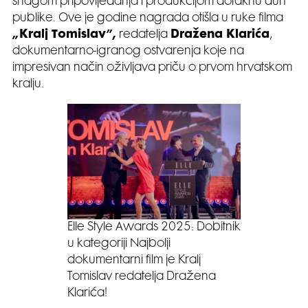
snagom pripovijedanja i produkcijom dotaknu duh
publike. Ove je godine nagrada otišla u ruke filma
„Kralj Tomislav”,
redatelja
Dražena Klarića
,
dokumentarno-igranog ostvarenja koje na
impresivan način oživljava priču o prvom hrvatskom
kralju.
Elle Style Awards 2025: Dobitnik
u kategoriji Najbolji
dokumentarni film je Kralj
Tomislav redatelja Dražena
Klarića!