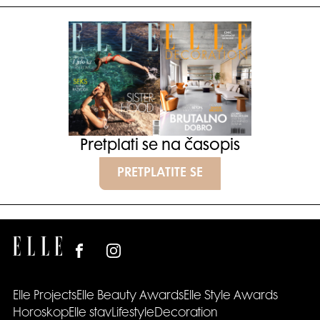
Pretplati se na časopis
PRETPLATITE SE
Elle Projects
Elle Beauty Awards
Elle Style Awards
Horoskop
Elle stav
Lifestyle
Decoration