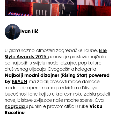
Ivan Ilić
U glamuroznoj atmosferi zagrebačke Laube,
Elle
Style Awards 2025
ponovo je proslavio najbolje
od najboljih u svijetu mode, dizajna, pop kulture i
društvenog utjecaja. Ovogodišnja kategorija
Najbolji modni dizajner (Rising Star) powered
by
BRAUN
ima za cilj proslaviti mlade domaće
modne dizajnere kojima predviđamo blistavu
budućnost i one koji su u kratkom roku zaista postali
nove, blistave zvijezde naše modne scene. Ova
nagrada
s punim je pravom otišla u ruke
Vicku
Racetinu
!