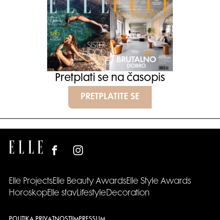
Pretplati se na časopis
PRETPLATITE SE
Elle Projects
Elle Beauty Awards
Elle Style Awards
Horoskop
Elle stav
Lifestyle
Decoration
POLITIKA PRIVATNOSTI
IMPRESSUM