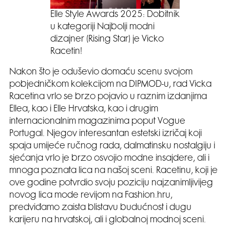
Elle Style Awards 2025: Dobitnik
u kategoriji Najbolji modni
dizajner (Rising Star) je Vicko
Racetin!
Nakon što je oduševio domaću scenu svojom
pobjedničkom kolekcijom na DIPMOD-u, rad Vicka
Racetina vrlo se brzo pojavio u raznim izdanjima
Ellea, kao i Elle Hrvatska, kao i drugim
internacionalnim magazinima poput Vogue
Portugal. Njegov interesantan estetski izričaj koji
spaja umijeće ručnog rada, dalmatinsku nostalgiju i
sjećanja vrlo je brzo osvojio modne insajdere, ali i
mnoga poznata lica na našoj sceni. Racetinu, koji je
ove godine potvrdio svoju poziciju najzanimljivijeg
novog lica mode revijom na Fashion.hru,
predviđamo zaista blistavu budućnost i dugu
karijeru na hrvatskoj, ali i globalnoj modnoj sceni.