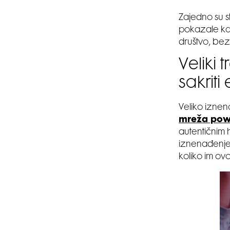
Zajedno su s
pokazale kak
društvo, be
Veliki
sakriti
Veliko iznen
mreža powe
autentičnim 
iznenađenje.
koliko im ovo