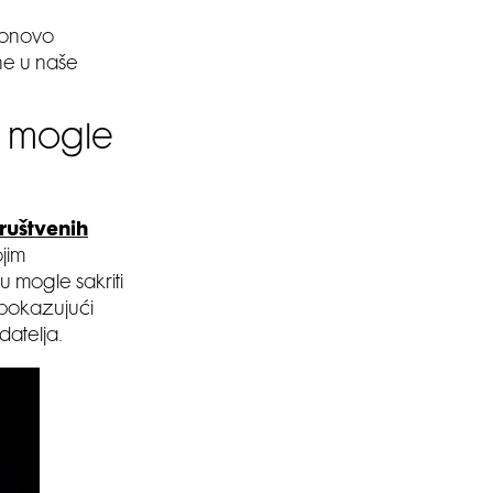
 ponovo
ne u naše
su mogle
ruštvenih
jim
u mogle sakriti
 pokazujući
datelja.