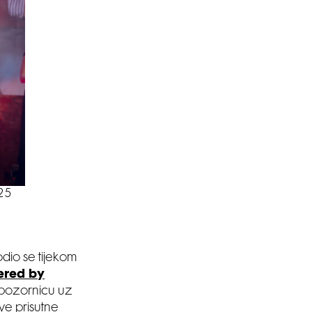
025
dio se tijekom
ered by
a pozornicu uz
ve prisutne