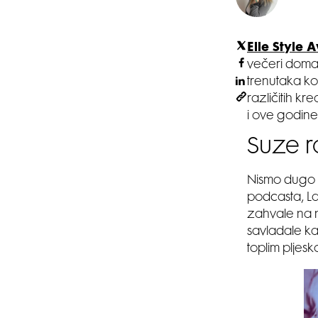
Elle Style
večeri domaće
trenutaka k
različitih kr
i ove godine 
Suze r
Nismo dugo č
podcasta, La
zahvale na 
savladale kad
toplim pljesk