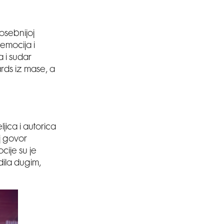
osebnijoj
 emocija i
 i sudar
ards iz mase, a
jica i autorica
j govor
ocije su je
dila dugim,