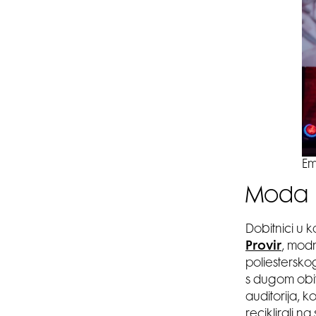
Em
Moda u
Dobitnici u k
Provir
, modn
poliestersko
s dugom obit
auditorija, k
reciklirali n