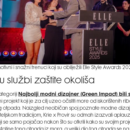
otivni i snažni trenuci koji su obilježili Elle Style Awards 2
 službi zaštite okoliša
ategoriji
Najbolji modni dizajner (Green Impact) bili s
i projekt koji je za cilj uzeo očistiti more od iskorištenih ri
g otpada. Naizgled neobičan spoj poznate modne dizajn
eljskom tradicijom, Krie x Provir su odmah izazvali apla
oji se samo pojačao nakon što su otkrili kako su svojim pro
a stotine tona otpada iz mora, a veliki dio tog otpada se na