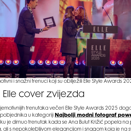
otivni i snažni trenuci koji su obilježili Elle Style Awards 2
Elle cover zvijezda
emotivnijih trenutaka večeri Elle Style Awards 2025 dogo
pobjednika u kategoriji
Najbolji modni fotograf pow
liku je dirnuo trenutak kada se Ana Bulut Križić popela n
 ali s nepokolebljivom elegancijom i snagom koja je na s