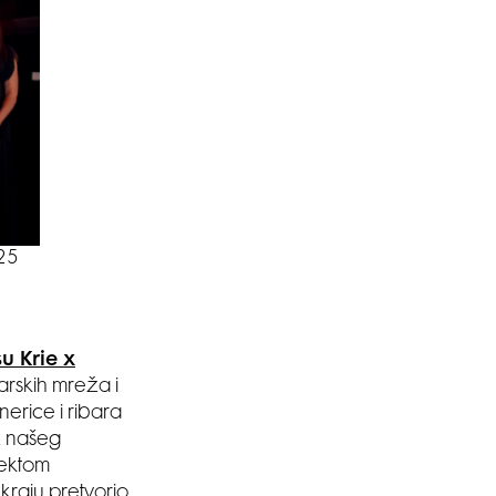
025
u Krie x
barskih mreža i
erice i ribara
uz našeg
jektom
 kraju pretvorio