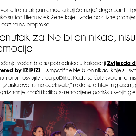
tvorile trenutak pun emocija koji ćemo još dugo pamtiti i
o su lica Ellea uvijek žene koje uvode pozitivne promje
z obzira na prepreke.
 trenutak za Ne bi on nikad, ni
 emocije
ađenje večeri bile su pobjednice u kategoriji
Zvijezda d
red by IZIPIZI
– simpatične Ne bi on nikad, koje su svo
humorom osvojile srca publike. Kada su čule svoje ime, nis
 „Zaista ovo nismo očekivale,“ rekle su drhtavim glasom,
 priznanje znači i koliko iskreno cijene podršku svojih gle