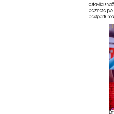
ostavila sna
poznata po s
postpartuma
Em