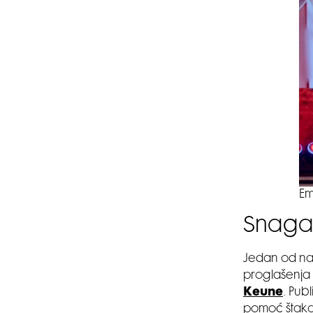
Em
Snaga 
Jedan od naj
proglašenja 
Keune
. Pub
pomoć štaka,