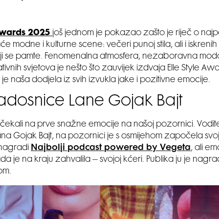
 Awards 2025
još jednom je pokazao zašto je riječ o najp
 modne i kulturne scene: večeri punoj stila, ali i iskrenih
oji se pamte. Fenomenalna atmosfera, nezaboravna moda
eativnih svjetova je nešto što zauvijek izdvaja Elle Style Aw
je naša dodjela iz svih izvukla jake i pozitivne emocije.
adosnice Lane Gojak Bajt
ekali na prve snažne emocije na našoj pozornici. Voditel
na Gojak Bajt, na pozornici je s osmijehom započela svo
nagradi
Najbolji podcast powered by Vegeta
, ali em
a je na kraju zahvalila – svojoj kćeri. Publika ju je nagra
om.