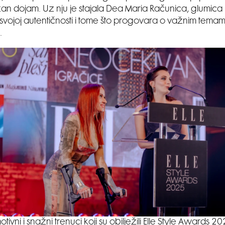
žan dojam. Uz nju je stajala Dea Maria Računica, glumica i
vojoj autentičnosti i tome što progovara o važnim temam
.
otivni i snažni trenuci koji su obilježili Elle Style Awards 2