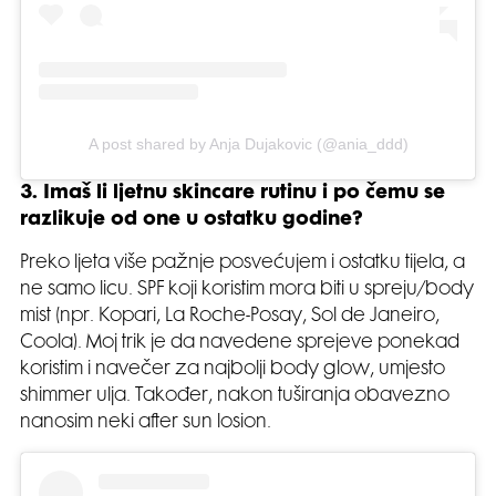
A post shared by Anja Dujakovic (@ania_ddd)
3. Imaš li ljetnu skincare rutinu i po čemu se
razlikuje od one u ostatku godine?
Preko ljeta više pažnje posvećujem i ostatku tijela, a
ne samo licu. SPF koji koristim mora biti u spreju/body
mist (npr. Kopari, La Roche-Posay, Sol de Janeiro,
Coola). Moj trik je da navedene sprejeve ponekad
koristim i navečer za najbolji body glow, umjesto
shimmer ulja. Također, nakon tuširanja obavezno
nanosim neki after sun losion.