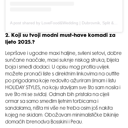
A post shared by LoveFood&Wedding | Dubrovnik, Split & Italy Wedding Photographer (@lovefoodweddingphotography)
2. Koji su tvoji modni must-have komadi za
ljeto 2025.?
Lepršave i ugodne maxi haljine, svileni setovi, dobre
sunčane naočale, maxi suknje niskog struka, bijela
boja i smeđi dodaci. U opisu mog profila uvijek
možete pronaći liste s direktnim linkovima na outfite
po prigodama koje redovito ažuriram (imam i listu
HOLIDAY STYLES, na koju stavljam sve što sam nosila i
sve što mi se sviđa). Odmah bih pristala na cijeli
ormar sa samo smeđim ljetnim torbicama i
sandalama, ništa mi više ne treba osim još nakita
kojeg ne skidam. Obožavam minimalističke bikinije
domaćih brenodva Bosskini i Peau.