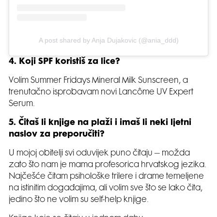
A post shared by Anja Dujakovic (@ania_ddd)
4. Koji SPF koristiš za lice?
Volim Summer Fridays Mineral Milk Sunscreen, a
trenutačno isprobavam novi Lancôme UV Expert
Serum.
5. Čitaš li knjige na plaži i imaš li neki ljetni
naslov za preporučiti?
U mojoj obitelji svi oduvijek puno čitaju – možda
zato što nam je mama profesorica hrvatskog jezika.
Najčešće čitam psihološke trilere i drame temeljene
na istinitim događajima, ali volim sve što se lako čita,
jedino što ne volim su self-help knjige.