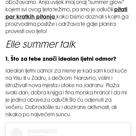
obožavamo. Anja uvijek imaj onaj “summer glow”
kojem svi ovog ljeta težimo, pa smo je odlučili
pitati
par kratkih pitanja
kako bismo doznali s kojim ga
proizvodima postiže i održava te gdje planira
provesti ovo ljeto!
Elle summer talk
1. Što za tebe znači idealan ljetni odmor?
Idealan ljetni odmor za mene je kad sam kod kuće
na Visu ili u Zadru, s dečkom. Naravno, volim i
istraživati nova mjesta i otoke na Jadranu. Plaža
svaki dan, dobra knjiga i fina morska hrana! I da mi
je jedina obaveza odlučiti što ću odjenuti za
večeru. Dobrodošle su i dozirane aktivnosti, ali
nikako po najvećem suncu.