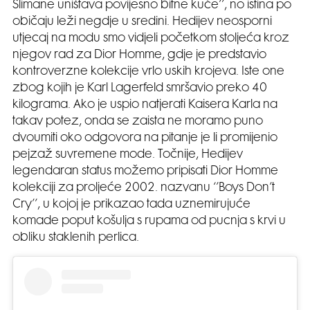
Slimane uništava povijesno bitne kuće’’, no istina po
običaju leži negdje u sredini. Hedijev neosporni
utjecaj na modu smo vidjeli početkom stoljeća kroz
njegov rad za Dior Homme, gdje je predstavio
kontroverzne kolekcije vrlo uskih krojeva. Iste one
zbog kojih je Karl Lagerfeld smršavio preko 40
kilograma. Ako je uspio natjerati Kaisera Karla na
takav potez, onda se zaista ne moramo puno
dvoumiti oko odgovora na pitanje je li promijenio
pejzaž suvremene mode. Točnije, Hedijev
legendaran status možemo pripisati Dior Homme
kolekciji za proljeće 2002. nazvanu ‘’Boys Don’t
Cry’’, u kojoj je prikazao tada uznemirujuće
komade poput košulja s rupama od pucnja s krvi u
obliku staklenih perlica.