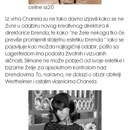
celine ss20
Iz vrha Chanela su ne tako davno izjavili kako se ne
žure u odabiru novog kreativnog direktora ili
direktorice brenda, te kako ‘’ne žele nekoga tko će
previše promijeniti stoljetnu estetiku brenda.’’ Iako se
pojavljuje kao možda najlogičniji odabir, pošto sa
Lagerfeldom ima podosta životnih i vizualnih
sličnosti, Slimane ne može pobjeći od svoje estetike i
bizarne želje za apsolutnom kontrolom nad
brendovima. To, naravno, ne dolazi u obzir obitelji
Wertheimer i ostalim vlasnicima Chanela.