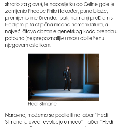
skratio za glavu), te naposljetku do Celine gdje je
zamijenio Phoebe Philo i također, puno blaže,
promijenio ime brenda. Ipak, najmanji problem s
Hedijem je ta atipična modna nomenklatura, a
najveći čitavo obrtanje genetskog koda brenda u
potpuno (ne)prepoznatljivu masu obilježenu
njegovom estetikom.
Hedi Slimane
Naravno, možemo se podijeliti na tabor ‘’Hedi
Slimane je uveo revoluciju u modu’’ i tabor ‘’Hedi