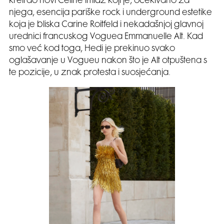
kreirao novi Celine imidž koji je, očekivano za
njega, esencija pariške rock i underground estetike
koja je bliska Carine Roitfeld i nekadašnjoj glavnoj
urednici francuskog Voguea Emmanuelle Alt. Kad
smo već kod toga, Hedi je prekinuo svako
oglašavanje u Vogueu nakon što je Alt otpuštena s
te pozicije, u znak protesta i suosjećanja.