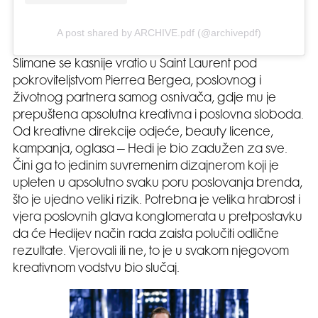
A post shared by ARCHIVE.pdf (@archivepdf)
Slimane se kasnije vratio u Saint Laurent pod
pokroviteljstvom Pierrea Bergea, poslovnog i
životnog partnera samog osnivača, gdje mu je
prepuštena apsolutna kreativna i poslovna sloboda.
Od kreativne direkcije odjeće, beauty licence,
kampanja, oglasa – Hedi je bio zadužen za sve.
Čini ga to jedinim suvremenim dizajnerom koji je
upleten u apsolutno svaku poru poslovanja brenda,
što je ujedno veliki rizik. Potrebna je velika hrabrost i
vjera poslovnih glava konglomerata u pretpostavku
da će Hedijev način rada zaista polučiti odlične
rezultate. Vjerovali ili ne, to je u svakom njegovom
kreativnom vodstvu bio slučaj.