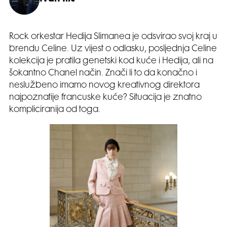
Rock orkestar Hedija Slimanea je odsvirao svoj kraj u
brendu Celine. Uz vijest o odlasku, posljednja Celine
kolekcija je pratila genetski kod kuće i Hedija, ali na
šokantno Chanel način. Znači li to da konačno i
neslužbeno imamo novog kreativnog direktora
najpoznatije francuske kuće? Situacija je znatno
kompliciranija od toga.