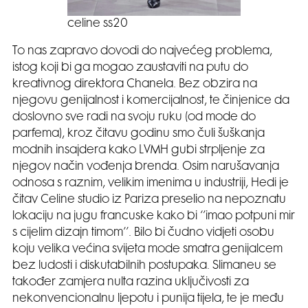
celine ss20
To nas zapravo dovodi do najvećeg problema,
istog koji bi ga mogao zaustaviti na putu do
kreativnog direktora Chanela. Bez obzira na
njegovu genijalnost i komercijalnost, te činjenice da
doslovno sve radi na svoju ruku (od mode do
parfema), kroz čitavu godinu smo čuli šuškanja
modnih insajdera kako LVMH gubi strpljenje za
njegov način vođenja brenda. Osim narušavanja
odnosa s raznim, velikim imenima u industriji, Hedi je
čitav Celine studio iz Pariza preselio na nepoznatu
lokaciju na jugu francuske kako bi ‘’imao potpuni mir
s cijelim dizajn timom’’. Bilo bi čudno vidjeti osobu
koju velika većina svijeta mode smatra genijalcem
bez ludosti i diskutabilnih postupaka. Slimaneu se
također zamjera nulta razina uključivosti za
nekonvencionalnu ljepotu i punija tijela, te je među