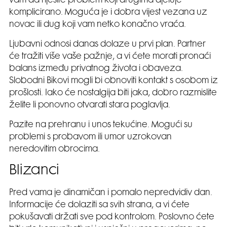
vam da riješite problem koji drugima djeluje
komplicirano. Moguća je i dobra vijest vezana uz
novac ili dug koji vam netko konačno vraća.
Ljubavni odnosi danas dolaze u prvi plan. Partner
će tražiti više vaše pažnje, a vi ćete morati pronaći
balans između privatnog života i obaveza.
Slobodni Bikovi mogli bi obnoviti kontakt s osobom iz
prošlosti. Iako će nostalgija biti jaka, dobro razmislite
želite li ponovno otvarati stara poglavlja.
Pazite na prehranu i unos tekućine. Mogući su
problemi s probavom ili umor uzrokovan
neredovitim obrocima.
Blizanci
Pred vama je dinamičan i pomalo nepredvidiv dan.
Informacije će dolaziti sa svih strana, a vi ćete
pokušavati držati sve pod kontrolom. Poslovno ćete