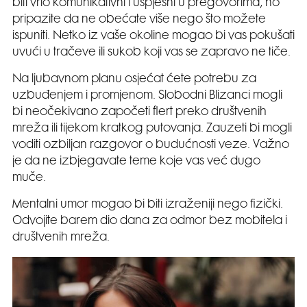
biti vrlo komunikativni i uspješni u pregovorima, no
pripazite da ne obećate više nego što možete
ispuniti. Netko iz vaše okoline mogao bi vas pokušati
uvući u tračeve ili sukob koji vas se zapravo ne tiče.
Na ljubavnom planu osjećat ćete potrebu za
uzbuđenjem i promjenom. Slobodni Blizanci mogli
bi neočekivano započeti flert preko društvenih
mreža ili tijekom kratkog putovanja. Zauzeti bi mogli
voditi ozbiljan razgovor o budućnosti veze. Važno
je da ne izbjegavate teme koje vas već dugo
muče.
Mentalni umor mogao bi biti izraženiji nego fizički.
Odvojite barem dio dana za odmor bez mobitela i
društvenih mreža.