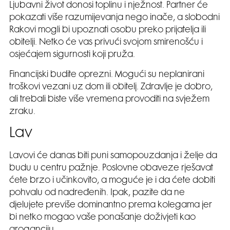
Ljubavni život donosi toplinu i nježnost. Partner će
pokazati više razumijevanja nego inače, a slobodni
Rakovi mogli bi upoznati osobu preko prijatelja ili
obitelji. Netko će vas privući svojom smirenošću i
osjećajem sigurnosti koji pruža.
Financijski budite oprezni. Mogući su neplanirani
troškovi vezani uz dom ili obitelj. Zdravlje je dobro,
ali trebali biste više vremena provoditi na svježem
zraku.
Lav
Lavovi će danas biti puni samopouzdanja i želje da
budu u centru pažnje. Poslovne obaveze rješavat
ćete brzo i učinkovito, a moguće je i da ćete dobiti
pohvalu od nadređenih. Ipak, pazite da ne
djelujete previše dominantno prema kolegama jer
bi netko mogao vaše ponašanje doživjeti kao