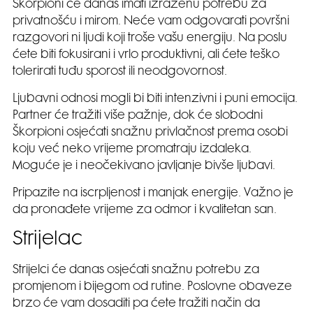
Škorpioni će danas imati izraženu potrebu za
privatnošću i mirom. Neće vam odgovarati površni
razgovori ni ljudi koji troše vašu energiju. Na poslu
ćete biti fokusirani i vrlo produktivni, ali ćete teško
tolerirati tuđu sporost ili neodgovornost.
Ljubavni odnosi mogli bi biti intenzivni i puni emocija.
Partner će tražiti više pažnje, dok će slobodni
Škorpioni osjećati snažnu privlačnost prema osobi
koju već neko vrijeme promatraju izdaleka.
Moguće je i neočekivano javljanje bivše ljubavi.
Pripazite na iscrpljenost i manjak energije. Važno je
da pronađete vrijeme za odmor i kvalitetan san.
Strijelac
Strijelci će danas osjećati snažnu potrebu za
promjenom i bijegom od rutine. Poslovne obaveze
brzo će vam dosaditi pa ćete tražiti način da