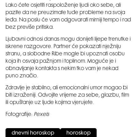
Lako ćete osjetiti raspoloženje ljudi oko sebe, ali
pazite da ne preuzimate tuđe probleme na svoja
leđa. Na poslu će vam odgovarati mirniji tempo i rad
bez previše pritiska.
Ljubavni odnosi danas mogu donijeti lijepe trenutke i
iskrene razgovore. Partner će pokazati nježniju
stranu, a slobodne Ribe mogle bi upoznati osobu
koja ih osvaja pažnjom i toplinom. Moguće je i
obnavljanje kontakta s nekim tko vam je nekad
puno značio.
Zdravlje je stabilno, ali emocionalni umor mogao bi
biti izraženiji. Odvojite vrijeme za sebe, glazbu, film
ili opuštanje uz ljude kojima vjerujete.
Fotografije:
Pexels
dnevni horoskop
horoskop