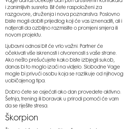
Vage danas očekuje dan pun društvenih kontakata
i zanimljivih susreta. Bit ćete raspoloženi za
razgovore, druženja i nova poznanstva. Poslovno
biste mogli dobiti prijedlog koji će vas iznenaditi, ali i
natjerati da ozbiljno razmislite o promjeni smjera ili
novom projektu.
Ljubavni odnosi bit će vrlo važni. Partner će
očekivati više iskrenosti i otvorenosti s vaše strane.
Ako nešto prešućujete kako biste izbjegli sukob,
danas bi to moglo izaći na vidjelo. Slobodne Vage
mogle bi privući osobu koja se razlikuje od njihovog
uobičajenog tipa.
Dobro ćete se osjećati ako dan provedete aktivno.
Šetnja, trening ili boravak u prirodi pomoći će vam
da se riješite stresa.
Škorpion