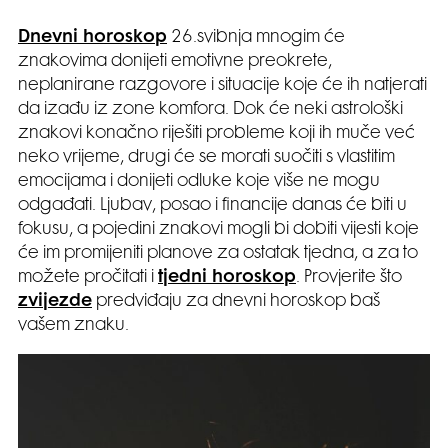
Dnevni horoskop
26.svibnja mnogim će
znakovima donijeti emotivne preokrete,
neplanirane razgovore i situacije koje će ih natjerati
da izađu iz zone komfora. Dok će neki astrološki
znakovi konačno riješiti probleme koji ih muče već
neko vrijeme, drugi će se morati suočiti s vlastitim
emocijama i donijeti odluke koje više ne mogu
odgađati. Ljubav, posao i financije danas će biti u
fokusu, a pojedini znakovi mogli bi dobiti vijesti koje
će im promijeniti planove za ostatak tjedna, a za to
možete pročitati i
tjedni horoskop
. Provjerite što
zvijezde
predviđaju za dnevni horoskop baš
vašem znaku.