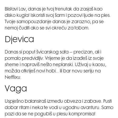
Blistavi Lav, danas je tvoj trenutak da zasjaš kao
disko kugla! Iskoristi svoj šarm i pozovi ljude na ples.
Tvoje samopouzdanje danas je zarazno, pa se
nemoj čuditi ako se svi okreću za tobom.
Djevica
Danas si poput švicarskog sata – precizan, ali i
pomalo predvidljiv. Vrijeme je da izađeš iz svoje
sheme i napraviš nešto neplanski. Uživaj u kaosu,
možda otkriješ novi hobi… ili bar novu seriju na
Netflixu.
Vaga
Uspješno balansiraš između obveza i zabave. Pusti
dobar ritam i neka te vodi u ugodnu avanturu. Samo
pazi da se ne pogubiš u plesu kompromisa!