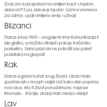
Znaš ono kad sjedneš na omiljeni kauč s toplom
dekicom? E pa, danas je taj dan. Uzmi si vremena
za odmor, upali omiljenu seriju i uživaj!
Blizanci
Danas si kao Wi-Fi – svugdje te ima! Komunikacija ti
ide glatko, a možda otkriješ i pokoju tračersku
poslasticu. Samo pazi da ne potrošiš sav paket
podataka na gluposti.
Rak
Danas si glavni kuhar svog života. Ubaci malo
spontanosti u recept i vidjet ćeš kako dan poprima
novi okus. Ako ti život ponudi limune, napravi
limunadu… ili bolje, dodaj malo meda i viskija!
Lav