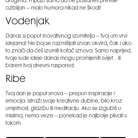
drugima. Pripazi samo da ne postaneš previše
ozbiljan – malo humora nikad ne škodi!
Vodenjak
Danas si poput inovativnog izumitelja – tvoj um vrvi
idejama! Ne boj se razmišljati izvan okvira, čak i ako
to znači da ćeš izumiti kotač iznova. Samo naprijed,
tvoje lude ideje danas mogu promijeniti svijet… ili
barem tvoj dnevni raspored.
Ribe
Tvoj dan je poput snova – prepun inspiracije i
emocija. Istraži svoje kreativne dubine, bilo kroz
umjetnost, glazbu ili meditaciju. Ako se izgubiš u
mislima, nema veze – ponekad je najbolje plivati s
tokom.