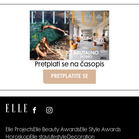
Pretplati se na časopis
PRETPLATITE SE
Elle Projects
Elle Beauty Awards
Elle Style Awards
Horoskop
Elle stav
Lifestyle
Decoration