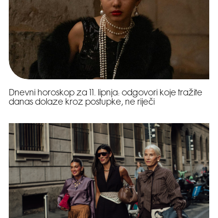
Dnevni horoskop za 11. lipnja: odgovori koje tražite
danas dolaze kroz postupke, ne riječi