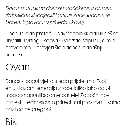
Dnevni horoskop donosi neočekivane obrate,
simpatične slučajnosti i pokoji znak sudbine (ili
barem izgovor za još jednu kavu).
Hoće li ti dan proteći u savršenom skladu ili ćeš se
uhvatiti u vrtlogu kaosa? Zvijezde šapuću, a mi ti
prevodimo – provjeri što ti donosi današnji
horoskop!
Ovan
Danas si poput vjetra u leđa prijateljima. Tvoj
entuzijazam i energija zrače toliko jako da bi
mogao napuniti solarne panele! Započni novi
projekt ili jednostavno priredi mini proslavu – samo
pazi da ne pregoriš!
Bik