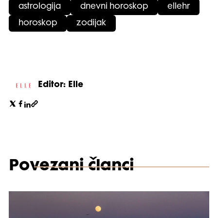
astrologija
dnevni horoskop
ellehr
horoskop
zodijak
Editor: Elle
Povezani članci