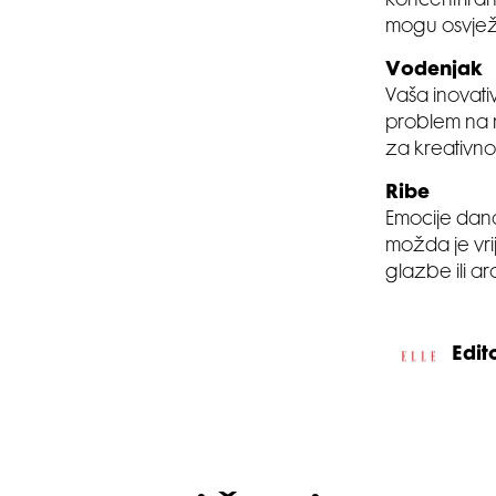
koncentrirani
mogu osvježi
Vodenjak
Vaša inovativ
problem na n
za kreativno
Ribe
Emocije danas
možda je vrij
glazbe ili a
Edito