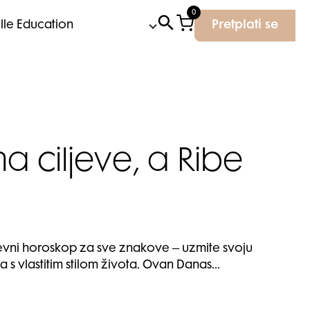
0
Elle Education
Pretplati se
a ciljeve, a Ribe
nevni horoskop za sve znakove – uzmite svoju
zda s vlastitim stilom života. Ovan Danas…