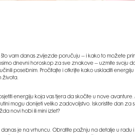
s što vam danas zvijezde poručuju – i kako to možete primi
simo dnevni horoskop za sve znakove – uzmite svoju doz
činili posebnim. Pročitajte i otkrijte kako uskladiti energij
om života.
sjetiti energiju koja vas tjera da skočite u nove avanture.
tini mogu donijeti veliko zadovoljstvo. Iskoristite dan za
a novi hobi ili mini izlet?
ja danas je na vrhuncu. Obratite pažnju na detalje u radu