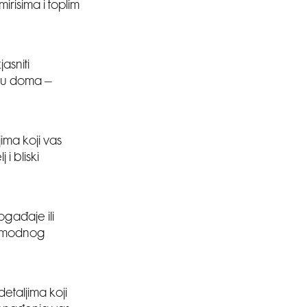
irisima i toplim
asniti
iju doma –
jima koji vas
i bliski
gađaje ili
li modnog
etaljima koji