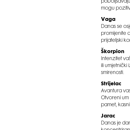
poboljšavaju
mogu pozitiv
Vaga
Danas se osj
promijenite d
prijateljski k
Škorpion
Intenzitet va
ili umjetničk
smirenosti.
Strijelac
Avantura vas 
Otvoreni um 
pamet, kasnije
Jarac
Danas je dan