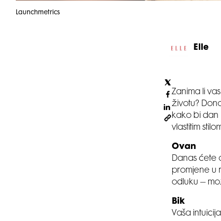
Launchmetrics
Elle
Zanima li va
životu? Dono
kako bi dan u
vlastitim stil
Ovan
Danas ćete o
promjene u ru
odluku – možd
Bik
Vaša intuici