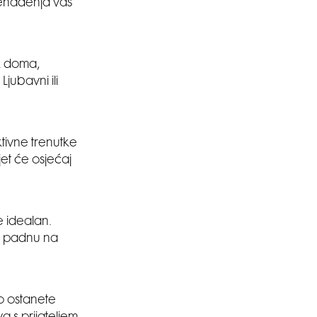
nenađenja vas
ak doma,
Ljubavni ili
ktivne trenutke
jet će osjećaj
e idealan.
am padnu na
o ostanete