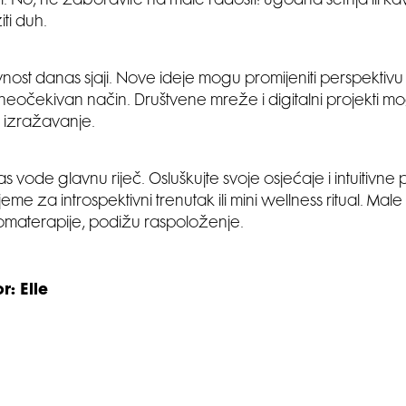
. No, ne zaboravite na male radosti: ugodna šetnja ili kav
ti duh.
nost danas sjaji. Nove ideje mogu promijeniti perspektivu ili 
eočekivan način. Društvene mreže i digitalni projekti mog
 izražavanje.
 vode glavnu riječ. Osluškujte svoje osjećaje i intuitivne
eme za introspektivni trenutak ili mini wellness ritual. Male
romaterapije, podižu raspoloženje.
r: Elle