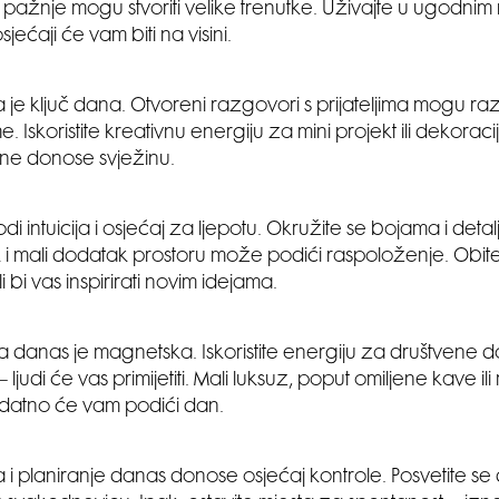
pažnje mogu stvoriti velike trenutke. Uživajte u ugodnim m
jećaji će vam biti na visini.
je ključ dana. Otvoreni razgovori s prijateljima mogu razj
 Iskoristite kreativnu energiju za mini projekt ili dekorac
ne donose svježinu.
i intuicija i osjećaj za ljepotu. Okružite se bojama i detal
i mali dodatak prostoru može podići raspoloženje. Obitelj 
li bi vas inspirirati novim idejama.
 danas je magnetska. Iskoristite energiju za društvene do
ljudi će vas primijetiti. Mali luksuz, poput omiljene kave i
datno će vam podići dan.
i planiranje danas donose osjećaj kontrole. Posvetite se d