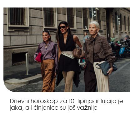
Dnevni horoskop za 10. lipnja: intuicija je
jaka, ali činjenice su još važnije