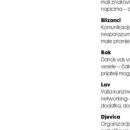
mali znakovi 
napicima – os
Blizanci
Komunikacija 
nesporazume.
male promje
Rak
Danas vas vod
vesele – čak 
prijatelji mog
Lav
Vaša karizma
networking – 
dodatka, do
Djevica
Organizacija 