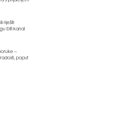
a s prijateljem
riješiti
u biti kanal
 poruke –
 radosti, poput