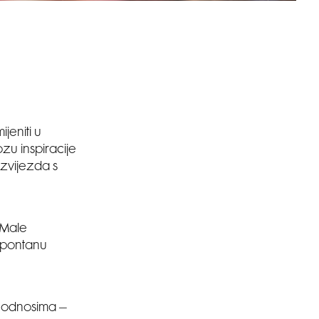
jeniti u
u inspiracije
u zvijezda s
 Male
 spontanu
 i odnosima –