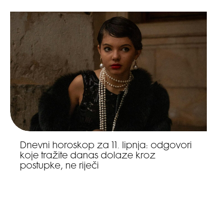
Dnevni horoskop za 11. lipnja: odgovori
koje tražite danas dolaze kroz
postupke, ne riječi