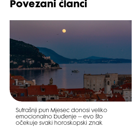
Povezani članci
Sutrašnji pun Mjesec donosi veliko
emocionalno buđenje – evo što
očekuje svaki horoskopski znak