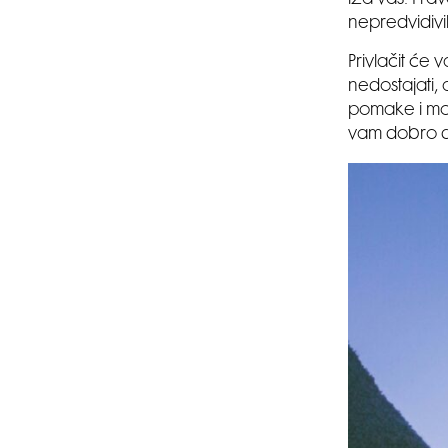
nepredvidivi
Privlačit će 
nedostajati, 
pomake i mog
vam dobro do