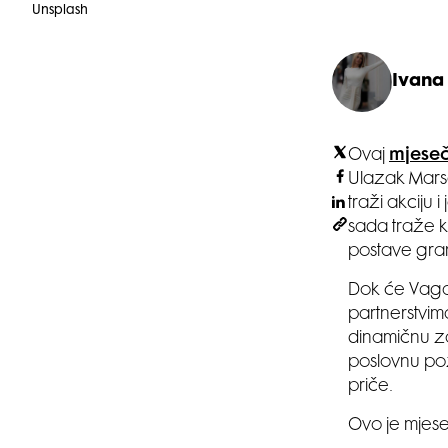
Unsplash
Ivana
Ovaj
mjeseč
Ulazak Marsa
traži akciju
sada traže 
postave gra
Dok će Vagam
partnerstvima
dinamičnu za
poslovnu poz
priče.
Ovo je mjesec