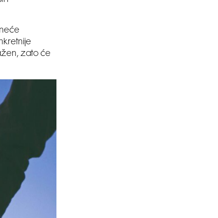
a neće
nkretnije
ažen, zato će