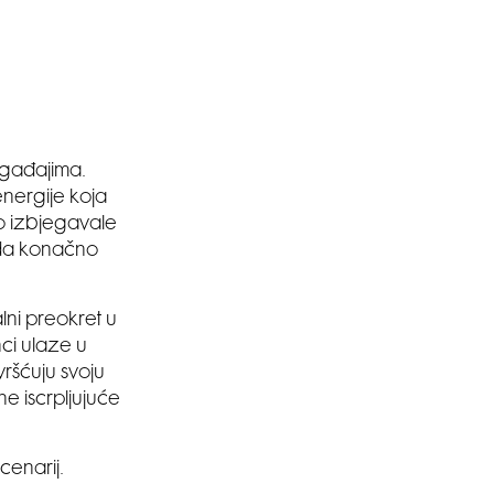
gađajima.
nergije koja
go izbjegavale
 da konačno
lni preokret u
nci ulaze u
vršćuju svoju
e iscrpljujuće
cenarij.