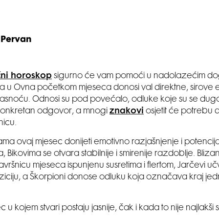
 Pervan
ni horoskop
sigurno će vam pomoći u nadolazećim do
 u Ovna početkom mjeseca donosi val direktne, sirove e
 i jasnoću. Odnosi su pod povećalo, odluke koje su se du
konkretan odgovor, a mnogi
znakovi
osjetit će potrebu
nicu.
a ovaj mjesec donijeti emotivno razjašnjenje i potencija
, Bikovima se otvara stabilnije i smirenije razdoblje. Bliza
vršnicu mjeseca ispunjenu susretima i flertom, Jarčevi uč
iciju, a Škorpioni donose odluku koja označava kraj jedn
 u kojem stvari postaju jasnije, čak i kada to nije najlakši s