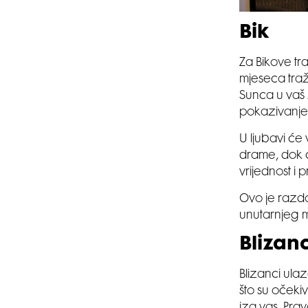
Bik
Za Bikove tr
mjeseca traži
Sunca u vaš 
pokazivanje
U ljubavi će
drame, dok 
vrijednost i 
Ovo je razdo
unutarnjeg m
Blizanc
Blizanci ula
što su očekiva
iza vas. Prav