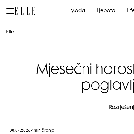
Elle
Moda
Ljepota
Lif
Elle
Mjesečni horos
poglavl
Razrješenj
08.04.2026
7 min čitanja