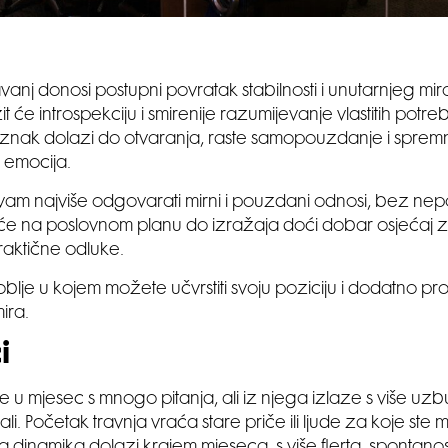
avanj donosi postupni povratak stabilnosti i unutarnjeg mir
t će introspekciju i smirenije razumijevanje vlastitih potr
znak dolazi do otvaranja, raste samopouzdanje i sprem
 emocija.
 vam najviše odgovarati mirni i pouzdani odnosi, bez ne
će na poslovnom planu do izražaja doći dobar osjećaj 
praktične odluke.
blje u kojem možete učvrstiti svoju poziciju i dodatno pro
ira.
i
ze u mjesec s mnogo pitanja, ali iz njega izlaze s više u
li. Početak travnja vraća stare priče ili ljude za koje ste mis
a dinamika dolazi krajem mjeseca, s više flerta, spontanost