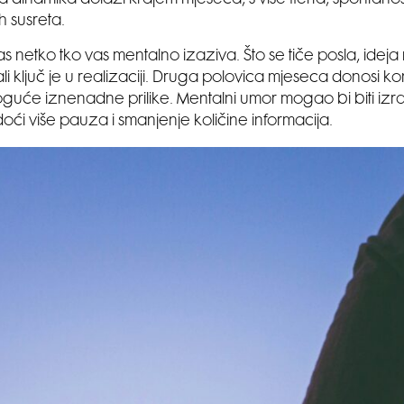
h susreta.
vas netko tko vas mentalno izaziva. Što se tiče posla, idej
ali ključ je u realizaciji. Druga polovica mjeseca donosi ko
uće iznenadne prilike. Mentalni umor mogao bi biti izr
ći više pauza i smanjenje količine informacija.