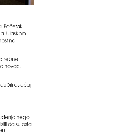
a. Početak
eba. Ulaskom
nost na
potrebne
za novac,
dubiti osjećaj
zbuđenja nego
lili da su ostali
i i