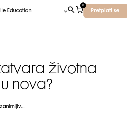
0
Elle Education
Pretplati se
zatvara životna
ju nova?
animljiv...