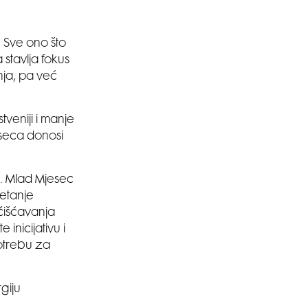
 Sve ono što
stavlja fokus
nja, pa već
tveniji i manje
seca donosi
u. Mlad Mjesec
retanje
ščišćavanja
inicijativu i
potrebu za
giju