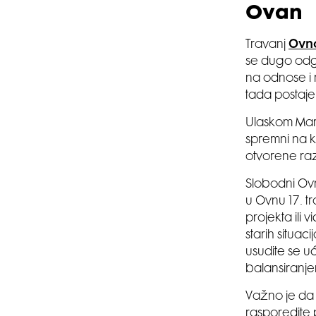
Ovan
Travanj
Ovn
se dugo odga
na odnose i 
tada postaje 
Ulaskom Marsa
spremni na 
otvorene raz
Slobodni Ovn
u Ovnu 17. t
projekta ili 
starih situac
usudite se uć
balansiranjem
Važno je da 
rasporedite 