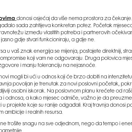
ovima
donosi osjećaj da više nema prostora za čekanje.
đalo sada zahtijeva konkretan potez. Početak mjeseca 
ravnotežu između vlastitih potreba i partnerovih očekiva
jasno gdje stvari funkcioniraju, a gdje ne.
 u vaš znak energija se mijenja, postajete direktniji, stras
kompromise koji vam ne odgovaraju. Druga polovica mje
govore i manju toleranciju na nejasnoće.
ovi mogli bi ući u odnos koji će brzo dobiti na intenzitet
ravnja povoljan je trenutak za novi poslovni početak, pok
vidljiviji osobni iskorak. Na poslovnom planu krećete od ra
ija i odnosa, a kako mjesec odmiče, važno je da preuzmete 
i u projekte koje su ranije odgađali. Kraj travnja donosi 
 ambicije i realnih resursa.
ne trošite snagu na sve odjednom, nego da tempo i ener
pametnije.