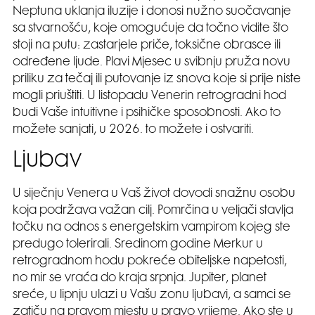
Neptuna uklanja iluzije i donosi nužno suočavanje
sa stvarnošću, koje omogućuje da točno vidite što
stoji na putu: zastarjele priče, toksične obrasce ili
određene ljude. Plavi Mjesec u svibnju pruža novu
priliku za tečaj ili putovanje iz snova koje si prije niste
mogli priuštiti. U listopadu Venerin retrogradni hod
budi Vaše intuitivne i psihičke sposobnosti. Ako to
možete sanjati, u 2026. to možete i ostvariti.
Ljubav
U siječnju Venera u Vaš život dovodi snažnu osobu
koja podržava važan cilj. Pomrčina u veljači stavlja
točku na odnos s energetskim vampirom kojeg ste
predugo tolerirali. Sredinom godine Merkur u
retrogradnom hodu pokreće obiteljske napetosti,
no mir se vraća do kraja srpnja. Jupiter, planet
sreće, u lipnju ulazi u Vašu zonu ljubavi, a samci se
zatiču na pravom mjestu u pravo vrijeme. Ako ste u