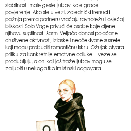
stabilnost i male geste ljubavi koje grade
povjerenje. Ako ste u vezi, zajednički trenuci i
pažnja prema partneru vraćaju ravnotežu i osjećaj
bliskosti. Solo Vage privući će osobe koje cijene
njihovu suptilnost i šarm. Veljača donosi pojačane
društvene aktivnosti, izlaske i neočekivane susrete
koji mogu probuditi romantičnu iskru. Ožujak otvara
priliku za konkretnije emotivne odluke – veze se
produbljuju, a oni koji još traže ljubav mogu se
zaljubiti u nekoga tko im istinski odgovara.