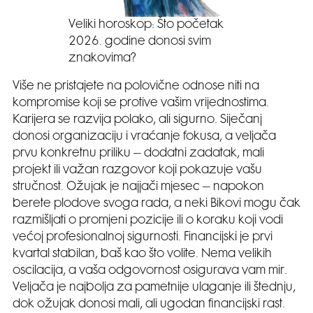
Veliki horoskop: Što početak
2026. godine donosi svim
znakovima?
Više ne pristajete na polovične odnose niti na
kompromise koji se protive vašim vrijednostima.
Karijera se razvija polako, ali sigurno. Siječanj
donosi organizaciju i vraćanje fokusa, a veljača
prvu konkretnu priliku – dodatni zadatak, mali
projekt ili važan razgovor koji pokazuje vašu
stručnost. Ožujak je najjači mjesec – napokon
berete plodove svoga rada, a neki Bikovi mogu čak
razmišljati o promjeni pozicije ili o koraku koji vodi
većoj profesionalnoj sigurnosti. Financijski je prvi
kvartal stabilan, baš kao što volite. Nema velikih
oscilacija, a vaša odgovornost osigurava vam mir.
Veljača je najbolja za pametnije ulaganje ili štednju,
dok ožujak donosi mali, ali ugodan financijski rast.