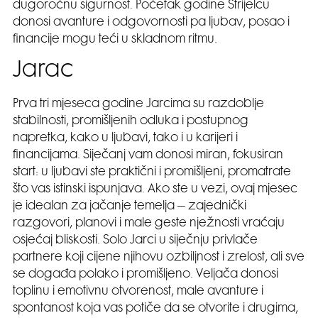
dugoročnu sigurnost. Početak godine Strijelcu
donosi avanture i odgovornosti pa ljubav, posao i
financije mogu teći u skladnom ritmu.
Jarac
Prva tri mjeseca godine Jarcima su razdoblje
stabilnosti, promišljenih odluka i postupnog
napretka, kako u ljubavi, tako i u karijeri i
financijama. Siječanj vam donosi miran, fokusiran
start: u ljubavi ste praktični i promišljeni, promatrate
što vas istinski ispunjava. Ako ste u vezi, ovaj mjesec
je idealan za jačanje temelja – zajednički
razgovori, planovi i male geste nježnosti vraćaju
osjećaj bliskosti. Solo Jarci u siječnju privlače
partnere koji cijene njihovu ozbiljnost i zrelost, ali sve
se događa polako i promišljeno. Veljača donosi
toplinu i emotivnu otvorenost, male avanture i
spontanost koja vas potiče da se otvorite i drugima,