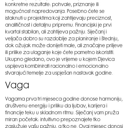
konkretne rezultate: pohvale, priznanje ili
mogućnost napredovanja. Posebno ćete se
istaknuti u projektima koji zahtijevaju preciznost,
analitičnost i detaljnu pripremu. Financijski je prvi
kvartal stabilan, ali zahtijeva pažnju. Siječanj i
veljača dobro su razdoblje za planiranje i štednju,
dok ožujak može donijeti male, ali značajne priljeve
ili prilike za ulaganje koje ćete pametno iskoristiti.
Ukupno gledano, ovo je vrijeme u kojem Djevica
uspijeva kombinirati racionalno i emocionalno
stvarajući temelje za uspješan nastavak godine.
Vaga
Vagama prva tri mjeseca godine donose harmoniju,
društvenu energiju i priliku da ljubav, karijera i
financije teku u skladnom ritmu. Siječanj vam pruža
miran početak: intuitivno prepoznajete tko
zaslužuje vašu pažnju, a tko ne. Ovaj mjesec donosi