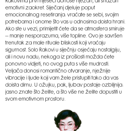
Rakovima prvi mjeseci donose nježan, ali snažan
emotivni zaokret. Siječanj djeluje poput
emocionalnog resetiranja: vraćate se sebi, svojim
potrebama i onome što vas u odnosima doista hrani.
Ako ste u vezi, primijetit ćete da se atmosfera smiruje
– manje nesporazuma, više topline. Ovo je savršen
trenutak za male rituale bliskosti koji vraćaju
sigurnost. Solo Rakovi u siječnju osjećaju nostalgiju,
ali i novu nadu; nekoga iz prošlosti možda ćete
ponovno vidjeti, no ovog puta s više mudrosti.
Veljača donosi romantično otvaranje, nježnije
vibracije i ljude koji vam žele pristupiti tako da vas
doista dirnu. U ožujku, pak, ljubav postaje ozbiljnija:
jasno znate što želite, a što više ne želite dopustiti u
svom emotivnom prostoru.