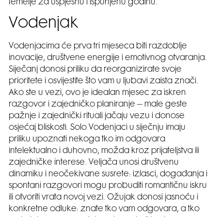
temelje za uspješnu i ispunjenu godinu.
Vodenjak
Vodenjacima će prva tri mjeseca biti razdoblje
inovacije, društvene energije i emotivnog otvaranja.
Siječanj donosi priliku da reorganizirate svoje
prioritete i osvijestite što vam u ljubavi zaista znači.
Ako ste u vezi, ovo je idealan mjesec za iskren
razgovor i zajedničko planiranje – male geste
pažnje i zajednički rituali jačaju vezu i donose
osjećaj bliskosti. Solo Vodenjaci u siječnju imaju
priliku upoznati nekoga tko im odgovara
intelektualno i duhovno, možda kroz prijateljstva ili
zajedničke interese. Veljača unosi društvenu
dinamiku i neočekivane susrete: izlasci, događanja i
spontani razgovori mogu probuditi romantičnu iskru
ili otvoriti vrata novoj vezi. Ožujak donosi jasnoću i
konkretne odluke: znate tko vam odgovara, a tko