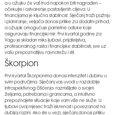
a u ožujku će vaš trud napokon biti nagrađen –
očekujte i ostvarenje postavljenih ciljeva. U
financijama je ključna stabilnost. Siječanj traži pažnju
i planiranje, veljača donosi prilike za dodatni prihod,
a ožujak omogućuje pametne odluke koje
osiguravaju financijski mir. Prvi kvartal godine za
Vagu je skladan miks ljubavi, prijateljstva,
profesionalnog rasta i financijske stabilnosti, sve uz
vašu prepoznatljivu ravnotežu i stil.
Škorpion
Prvi kvartal Škorpionima donosi intenzitet i dubinu u
svim područjima. Siječanj vas uvodi u razdoblje
introspektivnog čišćenja: razmišljate o svojim
željama, potrebama i granicama, a intuitivno
prepoznajete situacije koje vam više ne služe. U
ljubavi ovaj mjesec traži iskrenost i povezanost na
dubljoj razini. Ako ste u vezi, siječanj donosi priliku