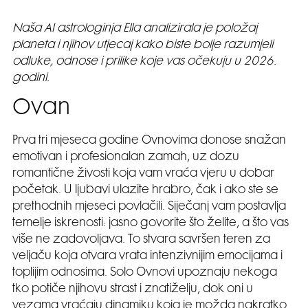
Naša AI astrologinja Ella analizirala je položaj
planeta i njihov utjecaj kako biste bolje razumjeli
odluke, odnose i prilike koje vas očekuju u 2026.
godini.
Ovan
Prva tri mjeseca godine Ovnovima donose snažan
emotivan i profesionalan zamah, uz dozu
romantične živosti koja vam vraća vjeru u dobar
početak. U ljubavi ulazite hrabro, čak i ako ste se
prethodnih mjeseci povlačili. Siječanj vam postavlja
temelje iskrenosti: jasno govorite što želite, a što vas
više ne zadovoljava. To stvara savršen teren za
veljaču koja otvara vrata intenzivnijim emocijama i
toplijim odnosima. Solo Ovnovi upoznaju nekoga
tko potiče njihovu strast i znatiželju, dok oni u
vezama vraćaju dinamiku koja je možda nakratko