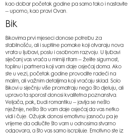
kao dobar početak godine pa samo tako i nastavite
– uporno, kao pravi Ovan.
Bik
Bikovima prvi mjeseci donose potrebu za
stabilnošću, ali i suptilne pomake koji otvaraju nova
vrata u ljubavi, poslu i osobnom razvoju. U ljubavi
siječanj vas vraća u mirniji ritam – želite sigurnost,
toplinu i partnera koji vam daje osjećaj doma. Ako
ste u vezi, početak godine provodite radeći na
malim, ali važnim detaljima koji vraćaju sklad. Solo
Bikovi u siječnju više promatraju nego što djeluju, ali
upravo ta sporost donosi kvalitetna poznanstva.
Veljača, pak, budi romantiku – javlja se nešto
nježnije, nešto što vam daje osjećaj da vas netko
vidi i čuje. Ožujak donosi emotivnu jasnoću pa je
vrijeme da odlučite što vam u odnosima stvarno
odgovara, a što vas samo iscrpljuje. Emotivno ste iz