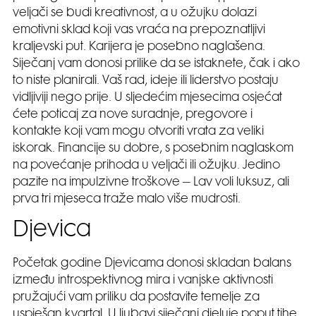
veljači se budi kreativnost, a u ožujku dolazi
emotivni sklad koji vas vraća na prepoznatljivi
kraljevski put. Karijera je posebno naglašena.
Siječanj vam donosi prilike da se istaknete, čak i ako
to niste planirali. Vaš rad, ideje ili liderstvo postaju
vidljiviji nego prije. U sljedećim mjesecima osjećat
ćete poticaj za nove suradnje, pregovore i
kontakte koji vam mogu otvoriti vrata za veliki
iskorak. Financije su dobre, s posebnim naglaskom
na povećanje prihoda u veljači ili ožujku. Jedino
pazite na impulzivne troškove – Lav voli luksuz, ali
prva tri mjeseca traže malo više mudrosti.
Djevica
Početak godine Djevicama donosi skladan balans
između introspektivnog mira i vanjske aktivnosti
pružajući vam priliku da postavite temelje za
uspješan kvartal. U ljubavi siječanj djeluje poput tihe