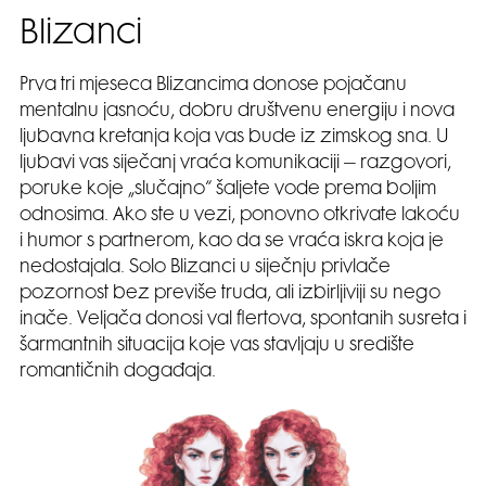
Blizanci
Prva tri mjeseca Blizancima donose pojačanu
mentalnu jasnoću, dobru društvenu energiju i nova
ljubavna kretanja koja vas bude iz zimskog sna. U
ljubavi vas siječanj vraća komunikaciji – razgovori,
poruke koje „slučajno“ šaljete vode prema boljim
odnosima. Ako ste u vezi, ponovno otkrivate lakoću
i humor s partnerom, kao da se vraća iskra koja je
nedostajala. Solo Blizanci u siječnju privlače
pozornost bez previše truda, ali izbirljiviji su nego
inače. Veljača donosi val flertova, spontanih susreta i
šarmantnih situacija koje vas stavljaju u središte
romantičnih događaja.