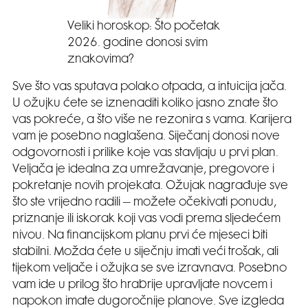
Veliki horoskop: Što početak
2026. godine donosi svim
znakovima?
Sve što vas sputava polako otpada, a intuicija jača.
U ožujku ćete se iznenaditi koliko jasno znate što
vas pokreće, a što više ne rezonira s vama. Karijera
vam je posebno naglašena. Siječanj donosi nove
odgovornosti i prilike koje vas stavljaju u prvi plan.
Veljača je idealna za umrežavanje, pregovore i
pokretanje novih projekata. Ožujak nagrađuje sve
što ste vrijedno radili – možete očekivati ponudu,
priznanje ili iskorak koji vas vodi prema sljedećem
nivou. Na financijskom planu prvi će mjeseci biti
stabilni. Možda ćete u siječnju imati veći trošak, ali
tijekom veljače i ožujka se sve izravnava. Posebno
vam ide u prilog što hrabrije upravljate novcem i
napokon imate dugoročnije planove. Sve izgleda