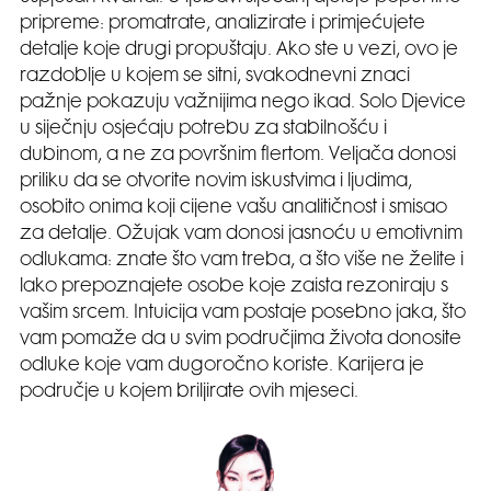
pripreme: promatrate, analizirate i primjećujete
detalje koje drugi propuštaju. Ako ste u vezi, ovo je
razdoblje u kojem se sitni, svakodnevni znaci
pažnje pokazuju važnijima nego ikad. Solo Djevice
u siječnju osjećaju potrebu za stabilnošću i
dubinom, a ne za površnim flertom. Veljača donosi
priliku da se otvorite novim iskustvima i ljudima,
osobito onima koji cijene vašu analitičnost i smisao
za detalje. Ožujak vam donosi jasnoću u emotivnim
odlukama: znate što vam treba, a što više ne želite i
lako prepoznajete osobe koje zaista rezoniraju s
vašim srcem. Intuicija vam postaje posebno jaka, što
vam pomaže da u svim područjima života donosite
odluke koje vam dugoročno koriste. Karijera je
područje u kojem briljirate ovih mjeseci.