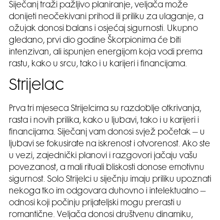
Siječanj traži pažljivo planiranje, veljača može
donijeti neočekivani prihod ili priliku za ulaganje, a
ožujak donosi balans i osjećaj sigurnosti. Ukupno
gledano, prvi dio godine Škorpionima će biti
intenzivan, ali ispunjen energijom koja vodi prema
rastu, kako u srcu, tako i u karijeri i financijama.
Strijelac
Prva tri mjeseca Strijelcima su razdoblje otkrivanja,
rasta i novih prilika, kako u ljubavi, tako i u karijeri i
financijama. Siječanj vam donosi svjež početak – u
ljubavi se fokusirate na iskrenost i otvorenost. Ako ste
u vezi, zajednički planovi i razgovori jačaju vašu
povezanost, a mali rituali bliskosti donose emotivnu
sigurnost. Solo Strijelci u siječnju imaju priliku upoznati
nekoga tko im odgovara duhovno i intelektualno –
odnosi koji počinju prijateljski mogu prerasti u
romantične. Veljača donosi društvenu dinamiku,