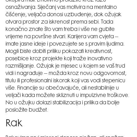
okupira misli. Emotivno prolazite kroz fazu
osnaživanja. Siječanj vas motivira na mentalno
čišćenje, veljača donosi uzbuđenje, dok ožujak
otvara prostor za iskrenost prema sebi. Tada
konačno znate što vam treba i više ne gubite
vrijeme na površne stvari. Karijera vam cvjeta –
imate jasne ideje i povezujete se s pravim ljudima.
Mogli biste dobiti priliku pokazati kreativnost,
posebice kroz projekte koji traže inovativno
razmišljanje. Ožujak je mjesec u kojem se vaš trud
vidi i nagrađuje – možda kroz novu odgovornost,
titulu ili profesionalni iskorak koji vas vodi stepenicu
više. Financije su obećavajuće, ali nestabilnije u
veljači kada možete skliznuti u impulzivne troškove.
No u ožujku dolazi stabilizacija i prilika da bolje
posložite budžet.
Rak