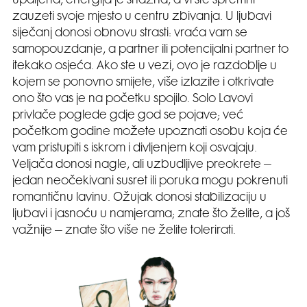
upaljena, energija je snažna, a vi ste spremni
zauzeti svoje mjesto u centru zbivanja. U ljubavi
siječanj donosi obnovu strasti: vraća vam se
samopouzdanje, a partner ili potencijalni partner to
itekako osjeća. Ako ste u vezi, ovo je razdoblje u
kojem se ponovno smijete, više izlazite i otkrivate
ono što vas je na početku spojilo. Solo Lavovi
privlače poglede gdje god se pojave; već
početkom godine možete upoznati osobu koja će
vam pristupiti s iskrom i divljenjem koji osvajaju.
Veljača donosi nagle, ali uzbudljive preokrete –
jedan neočekivani susret ili poruka mogu pokrenuti
romantičnu lavinu. Ožujak donosi stabilizaciju u
ljubavi i jasnoću u namjerama; znate što želite, a još
važnije – znate što više ne želite tolerirati.