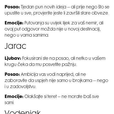
Posao:
Tjedan pun novih ideja – ali prije nego što se
upustite u sve, provjerite jeste li završili stare obveze.
Emocije:
Putovanja su uvijek lijek za vaš nemir, ali
ovaj put odgovor možda nije u novoj destinaciji,
nego u vama samima.
Jarac
Ljubav:
Fokusirani ste na posao, ali netko u vašem
krugu čeka da mu posvetite pažnju.
Posao:
Ambicija vas vodi naprijed, ali ne
zaboravite da uspjeh nije samo u brojkama – nego
i u zadovoljstvu.
Emocije:
Olakšajte si teret – ne morate baš sve
sami.