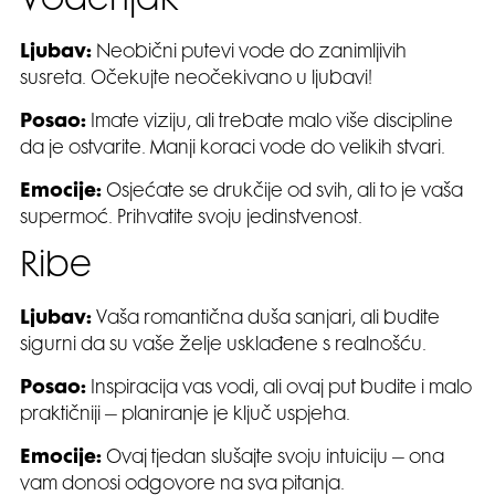
Vodenjak
Ljubav:
Neobični putevi vode do zanimljivih
susreta. Očekujte neočekivano u ljubavi!
Posao:
Imate viziju, ali trebate malo više discipline
da je ostvarite. Manji koraci vode do velikih stvari.
Emocije:
Osjećate se drukčije od svih, ali to je vaša
supermoć. Prihvatite svoju jedinstvenost.
Ribe
Ljubav:
Vaša romantična duša sanjari, ali budite
sigurni da su vaše želje usklađene s realnošću.
Posao:
Inspiracija vas vodi, ali ovaj put budite i malo
praktičniji – planiranje je ključ uspjeha.
Emocije:
Ovaj tjedan slušajte svoju intuiciju – ona
vam donosi odgovore na sva pitanja.