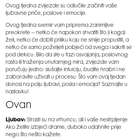
Ovog tjedna zvijezde su odlučile začiniti vaše
ljubavne priče, poslove i emocije.
Ovog tjedna svemir vam priprema zanimljive
preokrete – netko će napokon shvatiti što (i koga)
želi, netko će dobiti priliku koju ne smije propustiti, a
netko će samo poželjeti pobjeći od svega i sakriti se
pod dekicu. Bilo da ste u fazi osvajanja, poslovnog
rasta ili traženja unutarnjeg mira, zvijezde vam
poručuju jedno: slušajte intuiciju, budite hrabri i ne
zaboravite uživati u procesu. Što vam ovaj tjedan
donosi na polju ljubavi, posla i emocija? Saznajte u
nastavku!
Ovan
Ljubav:
Strasti su na vrhuncu, ali i vaše nestrpljenje.
Ako želite izbjeći drame, duboko udahnite prije
nego što nešto kažete.