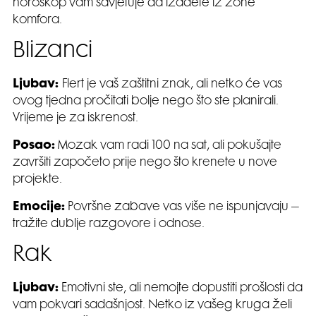
horoskop vam savjetuje da izađete iz zone
komfora.
Blizanci
Ljubav:
Flert je vaš zaštitni znak, ali netko će vas
ovog tjedna pročitati bolje nego što ste planirali.
Vrijeme je za iskrenost.
Posao:
Mozak vam radi 100 na sat, ali pokušajte
završiti započeto prije nego što krenete u nove
projekte.
Emocije:
Površne zabave vas više ne ispunjavaju –
tražite dublje razgovore i odnose.
Rak
Ljubav:
Emotivni ste, ali nemojte dopustiti prošlosti da
vam pokvari sadašnjost. Netko iz vašeg kruga želi