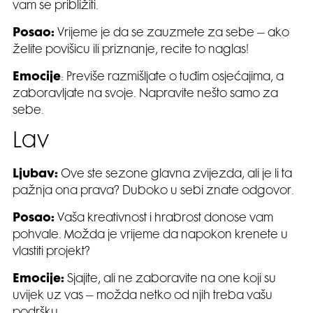
vam se približiti.
Posao:
Vrijeme je da se zauzmete za sebe – ako
želite povišicu ili priznanje, recite to naglas!
Emocije
: Previše razmišljate o tuđim osjećajima, a
zaboravljate na svoje. Napravite nešto samo za
sebe.
Lav
Ljubav:
Ove ste sezone glavna zvijezda, ali je li ta
pažnja ona prava? Duboko u sebi znate odgovor.
Posao:
Vaša kreativnost i hrabrost donose vam
pohvale. Možda je vrijeme da napokon krenete u
vlastiti projekt?
Emocije:
Sjajite, ali ne zaboravite na one koji su
uvijek uz vas – možda netko od njih treba vašu
podršku.