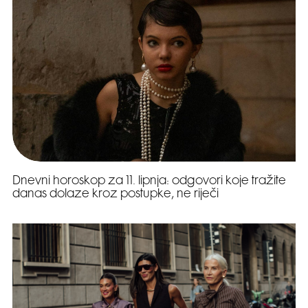
Dnevni horoskop za 11. lipnja: odgovori koje tražite
danas dolaze kroz postupke, ne riječi