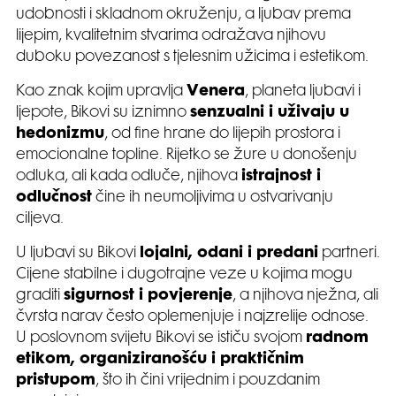
udobnosti i skladnom okruženju, a ljubav prema
lijepim, kvalitetnim stvarima odražava njihovu
duboku povezanost s tjelesnim užicima i estetikom.
Kao znak kojim upravlja
Venera
, planeta ljubavi i
ljepote, Bikovi su iznimno
senzualni i uživaju u
hedonizmu
, od fine hrane do lijepih prostora i
emocionalne topline. Rijetko se žure u donošenju
odluka, ali kada odluče, njihova
istrajnost i
odlučnost
čine ih neumoljivima u ostvarivanju
ciljeva.
U ljubavi su Bikovi
lojalni, odani i predani
partneri.
Cijene stabilne i dugotrajne veze u kojima mogu
graditi
sigurnost i povjerenje
, a njihova nježna, ali
čvrsta narav često oplemenjuje i najzrelije odnose.
U poslovnom svijetu Bikovi se ističu svojom
radnom
etikom, organiziranošću i praktičnim
pristupom
, što ih čini vrijednim i pouzdanim