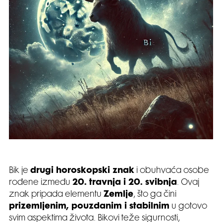
Bik je
drugi horoskopski znak
i obuhvaća osobe
rođene između
20. travnja i 20. svibnja
. Ovaj
znak pripada elementu
Zemlje
, što ga čini
prizemljenim, pouzdanim i stabilnim
u gotovo
svim aspektima života. Bikovi teže sigurnosti,