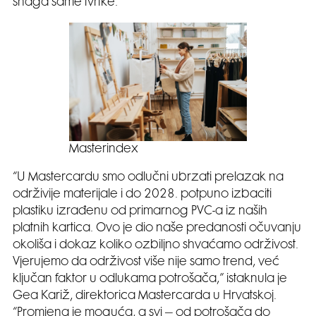
snaga same tvrtke.
Masterindex
“U Mastercardu smo odlučni ubrzati prelazak na
održivije materijale i do 2028. potpuno izbaciti
plastiku izrađenu od primarnog PVC-a iz naših
platnih kartica. Ovo je dio naše predanosti očuvanju
okoliša i dokaz koliko ozbiljno shvaćamo održivost.
Vjerujemo da održivost više nije samo trend, već
ključan faktor u odlukama potrošača,” istaknula je
Gea Kariž, direktorica Mastercarda u Hrvatskoj.
“Promjena je moguća, a svi – od potrošača do