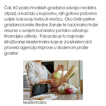
Čak 80 posto hrvatskih građana odvaja i reciklira
otpad, a kad idu u kupovinu, njih gotovo polovina
uvijek nosi svoju torbu ili vrećicu. Oko četiri petine
građana koriste štedne žarulje te racionalno troše
resurse u svojem kućanstvu pa tako ostvaruju
financijsku uštedu. Pokazalo je to najnovije
istraživanje MasterIndex koje je za Mastercard
provela agencija Improve u studenom prošle
godine.
Masterindex