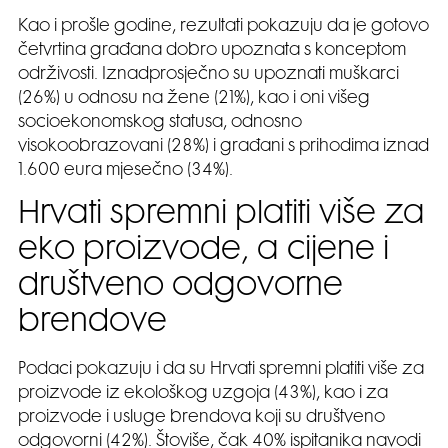
Kao i prošle godine, rezultati pokazuju da je gotovo
četvrtina građana dobro upoznata s konceptom
održivosti. Iznadprosječno su upoznati muškarci
(26%) u odnosu na žene (21%), kao i oni višeg
socioekonomskog statusa, odnosno
visokoobrazovani (28%) i građani s prihodima iznad
1.600 eura mjesečno (34%).
Hrvati spremni platiti više za
eko proizvode, a cijene i
društveno odgovorne
brendove
Podaci pokazuju i da su Hrvati spremni platiti više za
proizvode iz ekološkog uzgoja (43%), kao i za
proizvode i usluge brendova koji su društveno
odgovorni (42%). Štoviše, čak 40% ispitanika navodi