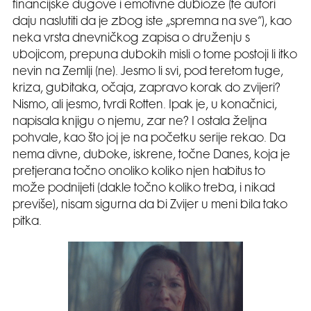
financijske dugove i emotivne dubioze (te autori
daju naslutiti da je zbog iste „spremna na sve“), kao
neka vrsta dnevničkog zapisa o druženju s
ubojicom, prepuna dubokih misli o tome postoji li itko
nevin na Zemlji (ne). Jesmo li svi, pod teretom tuge,
kriza, gubitaka, očaja, zapravo korak do zvijeri?
Nismo, ali jesmo, tvrdi Rotten. Ipak je, u konačnici,
napisala knjigu o njemu, zar ne? I ostala željna
pohvale, kao što joj je na početku serije rekao. Da
nema divne, duboke, iskrene, točne Danes, koja je
pretjerana točno onoliko koliko njen habitus to
može podnijeti (dakle točno koliko treba, i nikad
previše), nisam sigurna da bi Zvijer u meni bila tako
pitka.