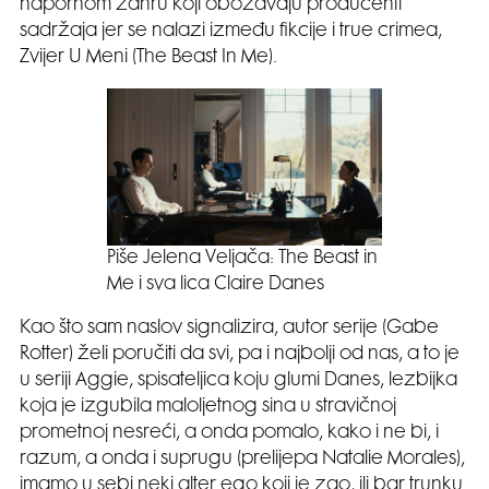
napornom žanru koji obožavaju producenti
sadržaja jer se nalazi između fikcije i true crimea,
Zvijer U Meni (The Beast In Me).
Piše Jelena Veljača: The Beast in
Me i sva lica Claire Danes
Kao što sam naslov signalizira, autor serije (Gabe
Rotter) želi poručiti da svi, pa i najbolji od nas, a to je
u seriji Aggie, spisateljica koju glumi Danes, lezbijka
koja je izgubila maloljetnog sina u stravičnoj
prometnoj nesreći, a onda pomalo, kako i ne bi, i
razum, a onda i suprugu (prelijepa Natalie Morales),
imamo u sebi neki alter ego koji je zao, ili bar trunku