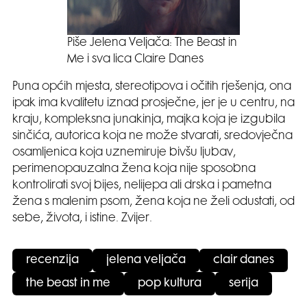
Piše Jelena Veljača: The Beast in
Me i sva lica Claire Danes
Puna općih mjesta, stereotipova i očitih rješenja, ona
ipak ima kvalitetu iznad prosječne, jer je u centru, na
kraju, kompleksna junakinja, majka koja je izgubila
sinčića, autorica koja ne može stvarati, sredovječna
osamljenica koja uznemiruje bivšu ljubav,
perimenopauzalna žena koja nije sposobna
kontrolirati svoj bijes, nelijepa ali drska i pametna
žena s malenim psom, žena koja ne želi odustati, od
sebe, života, i istine. Zvijer.
recenzija
jelena veljača
clair danes
the beast in me
pop kultura
serija