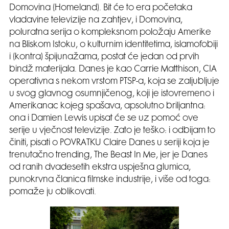
Domovina (Homeland). Bit će to era početaka
vladavine televizije na zahtjev, i Domovina,
poluratna serija o kompleksnom položaju Amerike
na Bliskom Istoku, o kulturnim identitetima, islamofobiji
i (kontra) špijunažama, postat će jedan od prvih
bindž materijala. Danes je kao Carrie Matthison, CIA
operativna s nekom vrstom PTSP-a, koja se zaljubljuje
u svog glavnog osumnjičenog, koji je istovremeno i
Amerikanac kojeg spašava, apsolutno briljantna:
ona i Damien Lewis upisat će se uz pomoć ove
serije u vječnost televizije. Zato je teško: i odbijam to
činiti, pisati o POVRATKU Claire Danes u seriji koja je
trenutačno trending, The Beast In Me, jer je Danes
od ranih dvadesetih ekstra uspješna glumica,
punokrvna članica filmske industrije, i više od toga:
pomaže ju oblikovati.