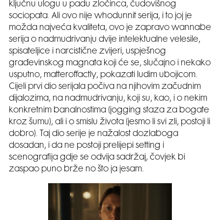
ključnu ulogu u padu zločinca, čudovišnog
sociopata. Ali ovo nije whodunnit serija, i to joj je
možda najveća kvaliteta, ovo je zapravo wannabe
serija o nadmudrivanju dvije intelektualne velesile,
spisateljice i narcistične zvijeri, uspješnog
građevinskog magnata koji će se, slučajno i nekako
usputno, matteroffactly, pokazati ludim ubojicom.
Cijeli prvi dio serijala počiva na njihovim začudnim
dijalozima, na nadmudrivanju, koji su, kao, i o nekim
konkretnim banalnostima (jogging staza za bogate
kroz šumu), ali i o smislu života (jesmo li svi zli, postoji li
dobro). Taj dio serije je nažalost dozlaboga
dosadan, i da ne postoji prelijepi setting i
scenografija gdje se odvija sadržaj, čovjek bi
zaspao puno brže no što ja jesam.