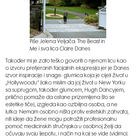
Piše Jelena Veljača: The Beast in
Me i sva lica Claire Danes
Također mi je zato teško govoriti o njenom licu kao
o izvoru pretjeranih facijalnih ekspresija jer je Danes
izvor inspiracije i snage: glumica koja je cijeli život u
„Hollywoodu“ (iako mislim da joj život u New Yorku
sa suprugom, također glumcem, Hugh Dancyjem,
prilično pomaže da ostane prizemljena što se
estetike tiče), izgleda kao ozbiljna osoba, a ne
lutka. Nemam osobno ništa protiv estetskih zahvata,
niti ideje da žene mogu potražiti profesionalnu
pomoć medicinskih stručnjaka u osobnoj želji da
očuvaju svoju ljepotu, i način na koji se vide (vidimo).