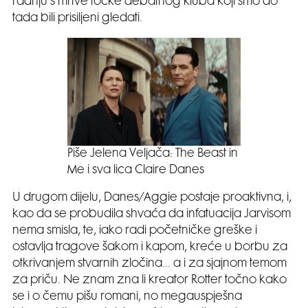
radnju s mrtve točke debatnog kluba koji smo do
tada bili prisiljeni gledati.
Piše Jelena Veljača: The Beast in
Me i sva lica Claire Danes
U drugom dijelu, Danes/Aggie postaje proaktivna, i,
kao da se probudila shvaća da infatuacija Jarvisom
nema smisla, te, iako radi početničke greške i
ostavlja tragove šakom i kapom, kreće u borbu za
otkrivanjem stvarnih zločina… a i za sjajnom temom
za priču. Ne znam zna li kreator Rotter točno kako
se i o čemu pišu romani, no megauspješna