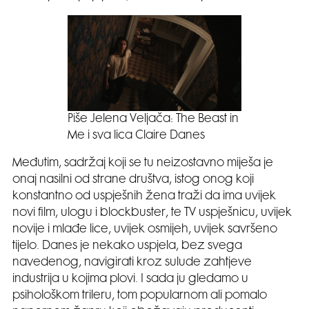
Piše Jelena Veljača: The Beast in
Me i sva lica Claire Danes
Međutim, sadržaj koji se tu neizostavno miješa je
onaj nasilni od strane društva, istog onog koji
konstantno od uspješnih žena traži da ima uvijek
novi film, ulogu i blockbuster, te TV uspješnicu, uvijek
novije i mlađe lice, uvijek osmijeh, uvijek savršeno
tijelo. Danes je nekako uspjela, bez svega
navedenog, navigirati kroz sulude zahtjeve
industrija u kojima plovi. I sada ju gledamo u
psihološkom trileru, tom popularnom ali pomalo