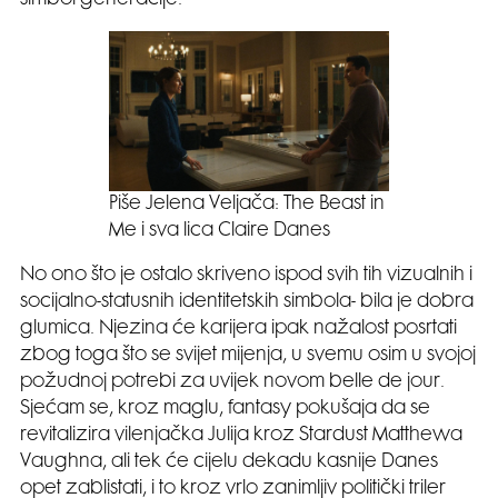
Piše Jelena Veljača: The Beast in
Me i sva lica Claire Danes
No ono što je ostalo skriveno ispod svih tih vizualnih i
socijalno-statusnih identitetskih simbola- bila je dobra
glumica. Njezina će karijera ipak nažalost posrtati
zbog toga što se svijet mijenja, u svemu osim u svojoj
požudnoj potrebi za uvijek novom belle de jour.
Sjećam se, kroz maglu, fantasy pokušaja da se
revitalizira vilenjačka Julija kroz Stardust Matthewa
Vaughna, ali tek će cijelu dekadu kasnije Danes
opet zablistati, i to kroz vrlo zanimljiv politički triler