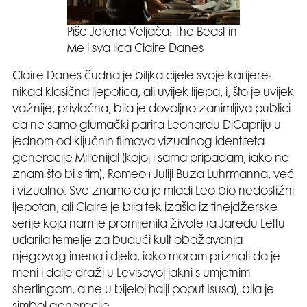
Piše Jelena Veljača: The Beast in
Me i sva lica Claire Danes
Claire Danes čudna je biljka cijele svoje karijere:
nikad klasična ljepotica, ali uvijek lijepa, i, što je uvijek
važnije, privlačna, bila je dovoljno zanimljiva publici
da ne samo glumački parira Leonardu DiCapriju u
jednom od ključnih filmova vizualnog identiteta
generacije Millenijal (kojoj i sama pripadam, iako ne
znam što bi s tim), Romeo+Juliji Buza Luhrmanna, već
i vizualno. Sve znamo da je mladi Leo bio nedostižni
ljepotan, ali Claire je bila tek izašla iz tinejdžerske
serije koja nam je promijenila živote (a Jaredu Lettu
udarila temelje za budući kult obožavanja
njegovog imena i djela, iako moram priznati da je
meni i dalje draži u Levisovoj jakni s umjetnim
sherlingom, a ne u bijeloj halji poput Isusa), bila je
simbol generacije.