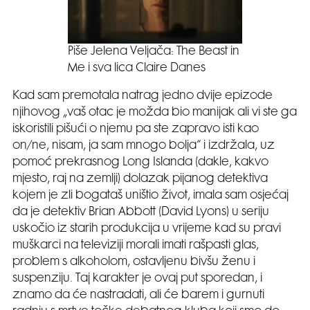
Piše Jelena Veljača: The Beast in
Me i sva lica Claire Danes
Kad sam premotala natrag jedno dvije epizode
njihovog „vaš otac je možda bio manijak ali vi ste ga
iskoristili pišući o njemu pa ste zapravo isti kao
on/ne, nisam, ja sam mnogo bolja“ i izdržala, uz
pomoć prekrasnog Long Islanda (dakle, kakvo
mjesto, raj na zemlji) dolazak pijanog detektiva
kojem je zli bogataš uništio život, imala sam osjećaj
da je detektiv Brian Abbott (David Lyons) u seriju
uskočio iz starih produkcija u vrijeme kad su pravi
muškarci na televiziji morali imati rašpasti glas,
problem s alkoholom, ostavljenu bivšu ženu i
suspenziju. Taj karakter je ovaj put sporedan, i
znamo da će nastradati, ali će barem i gurnuti