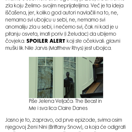
zla koju želimo- svojim neprijateljima. Već je ta ideja
iščašena, jer, koliko god autori navlačili na to, ne,
nemamo svi ubojicu u sebi, ne, nemamo svi
anomaliju zla u sebi, i nećemo svi, čak ni kad je u
pitanju osveta, imati poriv (i želudac) da ubijemo
čovjeka.
SPOILER ALERT
koji ste očekivali: glavni
muški lik Nile Jarvis (Matthew Rhys) jest ubojica.
Piše Jelena Veljača: The Beast in
Me i sva lica Claire Danes
Jasno je to, zapravo, od prve epizode, svima osim
njegovoj ženi Nini (Brittany Snow), a koja će odigrati