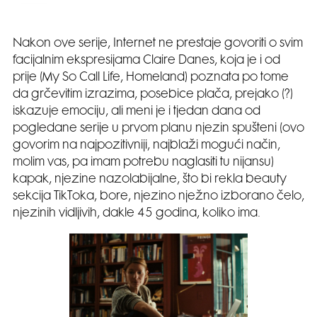
Nakon ove serije, Internet ne prestaje govoriti o svim
facijalnim ekspresijama Claire Danes, koja je i od
prije (My So Call Life, Homeland) poznata po tome
da grčevitim izrazima, posebice plača, prejako (?)
iskazuje emociju, ali meni je i tjedan dana od
pogledane serije u prvom planu njezin spušteni (ovo
govorim na najpozitivniji, najblaži mogući način,
molim vas, pa imam potrebu naglasiti tu nijansu)
kapak, njezine nazolabijalne, što bi rekla beauty
sekcija TikToka, bore, njezino nježno izborano čelo,
njezinih vidljivih, dakle 45 godina, koliko ima.