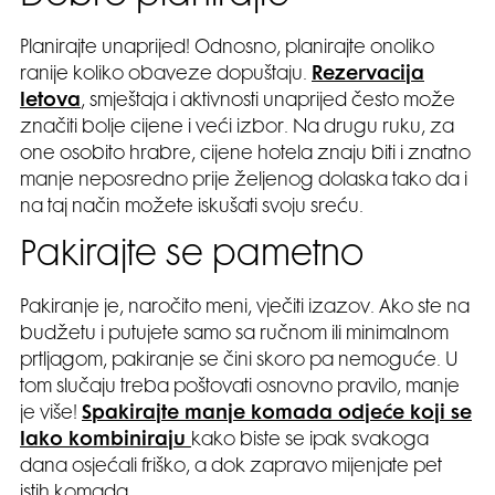
Planirajte unaprijed! Odnosno, planirajte onoliko
ranije koliko obaveze dopuštaju.
Rezervacija
letova
, smještaja i aktivnosti unaprijed često može
značiti bolje cijene i veći izbor. Na drugu ruku, za
one osobito hrabre, cijene hotela znaju biti i znatno
manje neposredno prije željenog dolaska tako da i
na taj način možete iskušati svoju sreću.
Pakirajte se pametno
Pakiranje je, naročito meni, vječiti izazov. Ako ste na
budžetu i putujete samo sa ručnom ili minimalnom
prtljagom, pakiranje se čini skoro pa nemoguće. U
tom slučaju treba poštovati osnovno pravilo, manje
je više!
Spakirajte manje komada odjeće koji se
lako kombiniraju
kako biste se ipak svakoga
dana osjećali friško, a dok zapravo mijenjate pet
istih komada.