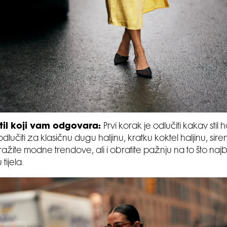
stil koji vam odgovara:
Prvi korak je odlučiti kakav stil h
dlučiti za klasičnu dugu haljinu, kratku koktel haljinu, sirena
stražite modne trendove, ali i obratite pažnju na to što najb
tijela.