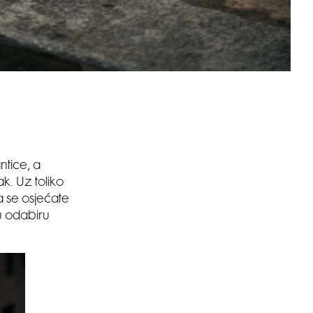
ntice, a
k. Uz toliko
da se osjećate
u odabiru