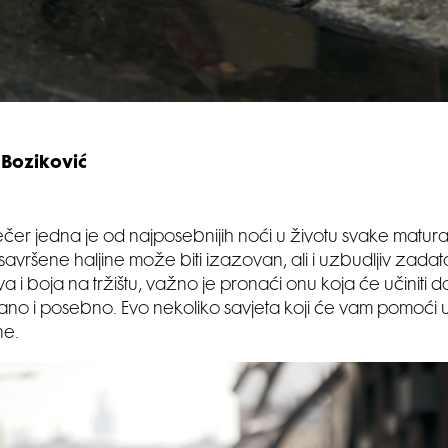
 Boziković
čer jedna je od najposebnijih noći u životu svake matura
avršene haljine može biti izazovan, ali i uzbudljiv zadata
eva i boja na tržištu, važno je pronaći onu koja će učiniti 
o i posebno. Evo nekoliko savjeta koji će vam pomoći 
ne.