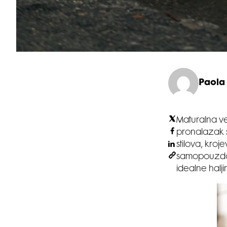
Paola
Maturalna ve
pronalazak s
stilova, kroj
samopouzdan
idealne halji