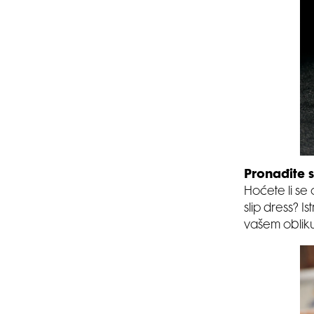
Pronađite 
Hoćete li se o
slip dress? I
vašem obliku 