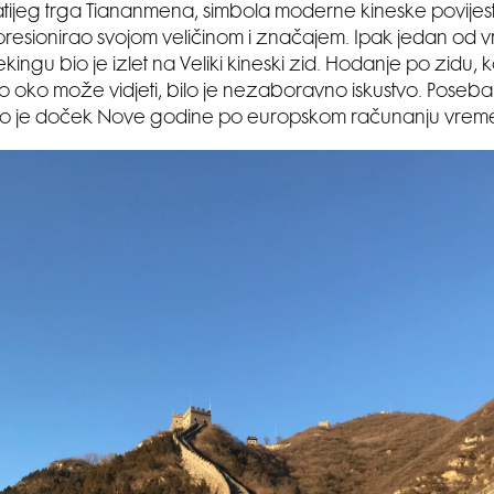
ijeg trga Tiananmena, simbola moderne kineske povijesti
resionirao svojom veličinom i značajem. Ipak jedan od
ingu bio je izlet na Veliki kineski zid. Hodanje po zidu, k
ko oko može vidjeti, bilo je nezaboravno iskustvo. Poseb
io je doček Nove godine po europskom računanju vrem