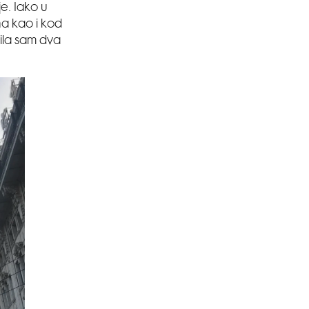
je. Iako u
na kao i kod
tila sam dva