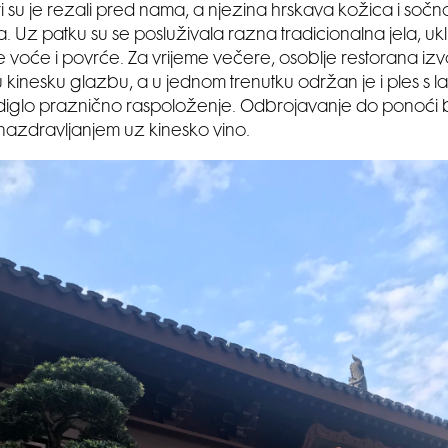
i su je rezali pred nama, a njezina hrskava kožica i sočno
a. Uz patku su se posluživala razna tradicionalna jela, ukl
e voće i povrće. Za vrijeme večere, osoblje restorana izvo
 kinesku glazbu, a u jednom trenutku održan je i ples s la
iglo praznično raspoloženje. Odbrojavanje do ponoći bi
azdravljanjem uz kinesko vino.