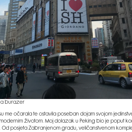
a burazer
u me očarala te ostavila poseban dojam svojom jedinstv
 modernim životom. Moj dolazak u Peking bio je poput k
e. Od posjeta Zabranjenom gradu, veličanstvenom kompl