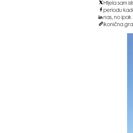
Htjela sam is
periodu kada
nas, no ipak
ikonična gra