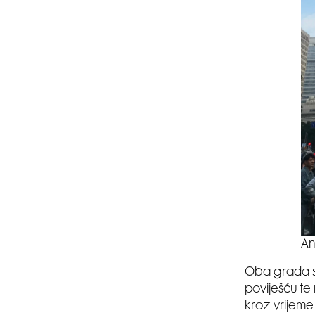
An
Oba grada s
poviješću te
kroz vrijem