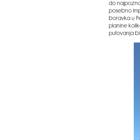
do najpoznat
posebno imp
boravka u Pek
planine koli
putovanja b