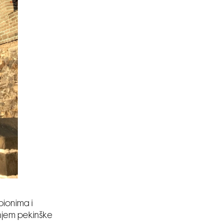
pionima i
njem pekinške