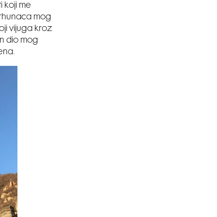
 koji me
 vrhunaca mog
oji vijuga kroz
an dio mog
ena.