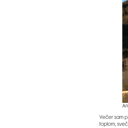
An
Večer sam pr
toplom, sve