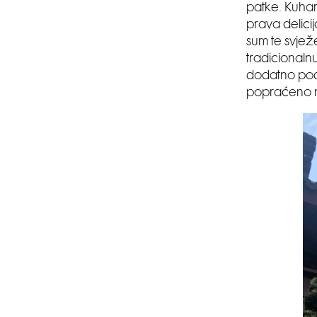
patke. Kuhar
prava delicij
sum te svjež
tradicionalnu
dodatno pod
popraćeno n