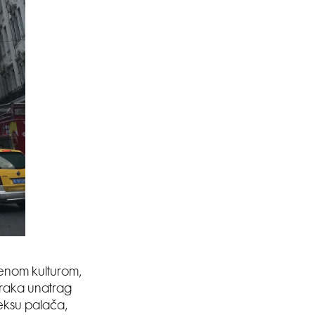
enom kulturom,
oraka unatrag
eksu palača,