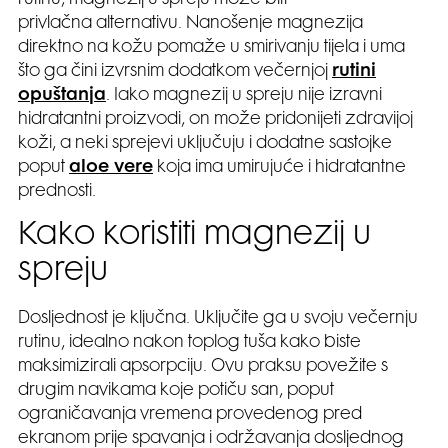
rutinu, magnezij u spreju može biti
privlačna alternativu. Nanošenje magnezija
direktno na kožu pomaže u smirivanju tijela i uma
što ga čini izvrsnim dodatkom večernjoj
rutini
opuštanja
. Iako magnezij u spreju nije izravni
hidratantni proizvodi, on može pridonijeti zdravijoj
koži, a neki sprejevi uključuju i dodatne sastojke
poput
aloe vere
koja ima umirujuće i hidratantne
prednosti.
Kako koristiti magnezij u
spreju
Dosljednost je ključna. Uključite ga u svoju večernju
rutinu, idealno nakon toplog tuša kako biste
maksimizirali apsorpciju. Ovu praksu povežite s
drugim navikama koje potiču san, poput
ograničavanja vremena provedenog pred
ekranom prije spavanja i održavanja dosljednog