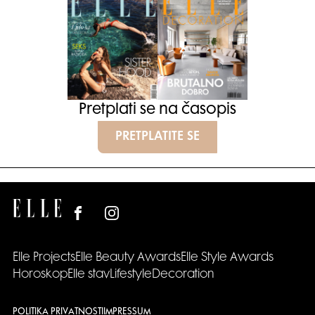
Pretplati se na časopis
PRETPLATITE SE
Elle Projects
Elle Beauty Awards
Elle Style Awards
Horoskop
Elle stav
Lifestyle
Decoration
POLITIKA PRIVATNOSTI
IMPRESSUM