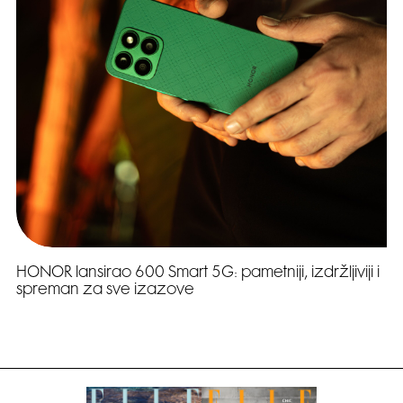
HONOR lansirao 600 Smart 5G: pametniji, izdržljiviji i
spreman za sve izazove