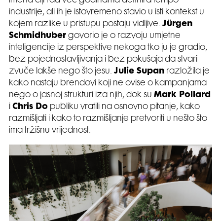
imena čiji rad već godinama definira tempo
industrije, ali ih je istovremeno stavio u isti kontekst u
kojem razlike u pristupu postaju vidljive.
Jürgen
Schmidhuber
govorio je o razvoju umjetne
inteligencije iz perspektive nekoga tko ju je gradio,
bez pojednostavljivanja i bez pokušaja da stvari
zvuče lakše nego što jesu.
Julie Supan
razložila je
kako nastaju brendovi koji ne ovise o kampanjama
nego o jasnoj strukturi iza njih, dok su
Mark Pollard
i
Chris Do
publiku vratili na osnovno pitanje, kako
razmišljati i kako to razmišljanje pretvoriti u nešto što
ima tržišnu vrijednost.