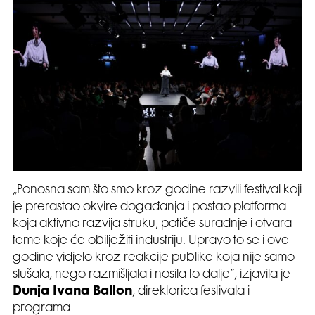
„Ponosna sam što smo kroz godine razvili festival koji
je prerastao okvire događanja i postao platforma
koja aktivno razvija struku, potiče suradnje i otvara
teme koje će obilježiti industriju. Upravo to se i ove
godine vidjelo kroz reakcije publike koja nije samo
slušala, nego razmišljala i nosila to dalje”, izjavila je
Dunja Ivana Ballon
, direktorica festivala i
programa.